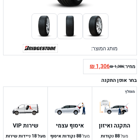
מותג המוצר:
₪
1,306
מחיר:
₪
1,386
המחיר
המחיר
הנוכחי
המקורי
בחר אופן התקנה
היה:
הוא:
₪ 1,386.
₪ 1,306.
מומלץ
התקנה ואיזון
איסוף עצמי
שירות VIP
מעל
88
נקודות
מעל
88
נקודות איסוף
מעל 18 ניידות שירות