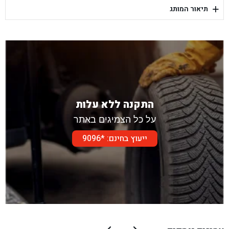
+
תיאור המותג
בן גל - דור אלון הר טוב - בית שמש
התקנה ללא עלות
על כל הצמיגים באתר
ייעוץ בחינם: *9096