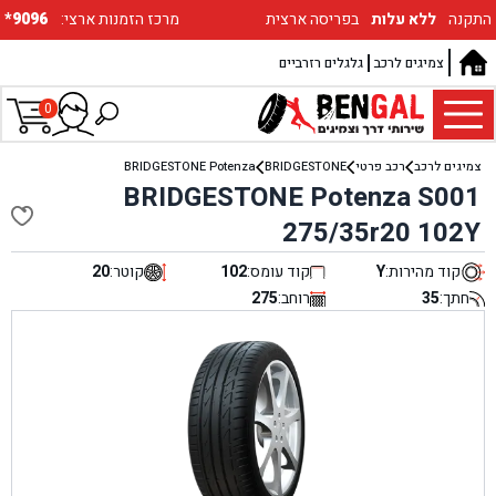
התקנה
ללא עלות
בפריסה ארצית
:מרכז הזמנות ארצי
*9096
צמיגים לרכב
גלגלים רזרביים
0
צמיגים לרכב
רכב פרטי
BRIDGESTONE
BRIDGESTONE Potenza
BRIDGESTONE Potenza S001
275/35r20 102Y
קוד מהירות:
Y
קוד עומס:
102
קוטר:
20
חתך:
35
רוחב:
275