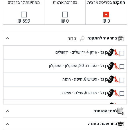
התקנה
בפריסה ארצית
בפריסה ארצית
ממתינות לך בדרכים
₪
699
₪
0
₪
0
בחר עיר להתקנה
בחר
בן גל - איתן 4, ירושלים - ירושלים
בן גל - העבודה 20, אשקלון - אשקלון
בן גל - השיש 8, חיפה - חיפה
בן גל - גלבוע 6, שילת - שילת
בן גל - פוריידיס, כניסה צפונית מול כביש 4 - פרדיס
למתי ההזמנה
בן גל - שכונת אזור תעשייה זעירה, עיילבון - עיילבון
בחר שעת הזמנה