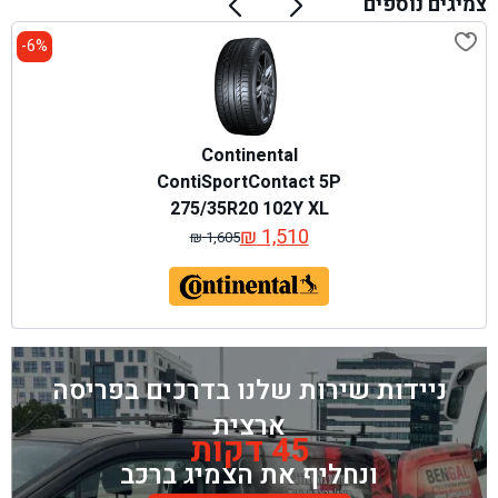
צמיגים נוספים
6%-
Continental
ContiSportContact 5P
275/35R20 102Y XL
₪
1,510
₪
1,605
המחיר
המחיר
המקורי
הנוכחי
היה:
הוא:
₪ 1,605.
₪ 1,510.
ניידות שירות שלנו בדרכים בפריסה
ארצית
45 דקות
ונחליף את הצמיג ברכב