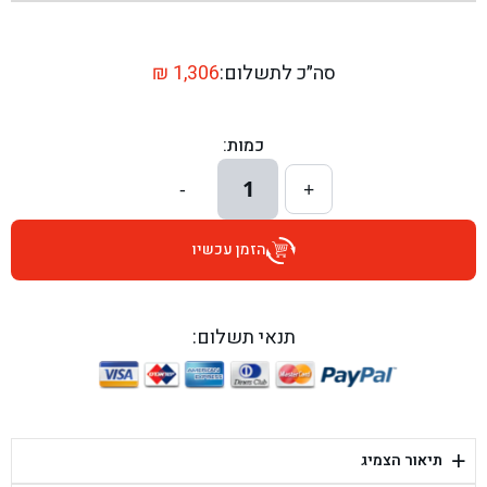
בן גל - שדרות יצחק רבין 1, באר יעקב - באר יעקב
בן גל - דרך השבעה 20, אזור - אזור
סה״כ לתשלום:
1,306
₪
בן גל - הכוזרי 1, תל אביב - תל אביב
כמות:
בן גל - הרצל 6, גדרה - גדרה
1
-
+
בן גל - שדרות דוד בן גוריון 8, באר שבע - באר שבע
הזמן עכשיו
בן גל - אוסלו 5, שדרות - שדרות
בן גל - תחנת אלון, ערד - ערד
תנאי תשלום:
בן גל - היובלים 26, הוד השרון - הוד השרון
בן גל - קלמן גבריאלוב 41, רחובות - רחובות
+
תיאור הצמיג
בן גל - יפת 88, תל אביב יפו - תל אביב