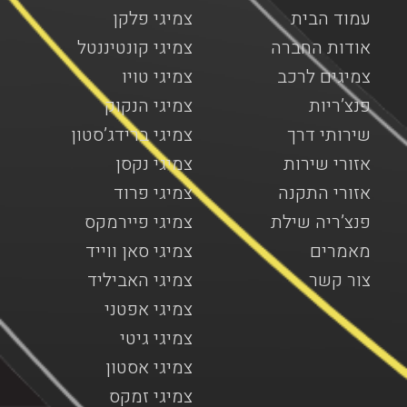
עמוד הבית
צמיגי פלקן
אודות החברה
צמיגי קונטיננטל
צמיגים לרכב
צמיגי טויו
פנצ’ריות
צמיגי הנקוק
שירותי דרך
צמיגי ברידג’סטון
אזורי שירות
צמיגי נקסן
אזורי התקנה
צמיגי פרוד
פנצ’ריה שילת
צמיגי פיירמקס
מאמרים
צמיגי סאן ווייד
צור קשר
צמיגי האביליד
צמיגי אפטני
צמיגי גיטי
צמיגי אסטון
צמיגי זמקס