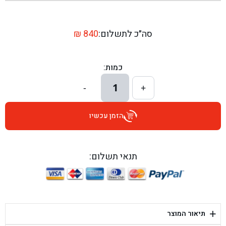
בן גל - שדרות יצחק רבין 1, באר יעקב - באר יעקב
בן גל - דרך השבעה 20, אזור - אזור
סה״כ לתשלום:
840
₪
בן גל - הכוזרי 1, תל אביב - תל אביב
כמות:
בן גל - הרצל 6, גדרה - גדרה
1
-
+
בן גל - שדרות דוד בן גוריון 8, באר שבע - באר שבע
הזמן עכשיו
בן גל - אוסלו 5, שדרות - שדרות
בן גל - תחנת אלון, ערד - ערד
תנאי תשלום:
בן גל - היובלים 26, הוד השרון - הוד השרון
בן גל - קלמן גבריאלוב 41, רחובות - רחובות
+
תיאור המוצר
בן גל - יפת 88, תל אביב יפו - תל אביב