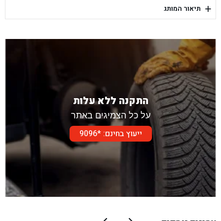
+
תיאור המותג
בן גל - דור אלון הר טוב - בית שמש
התקנה ללא עלות
על כל הצמיגים באתר
ייעוץ בחינם: *9096