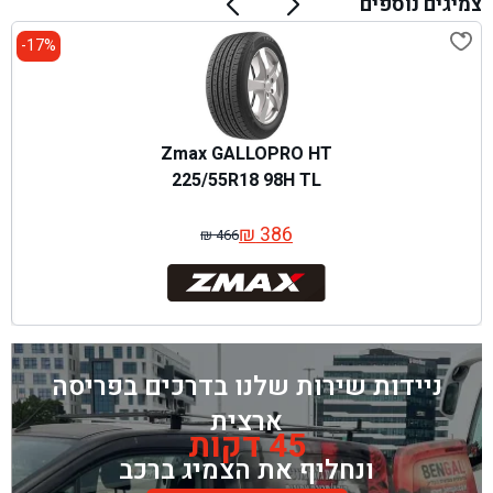
צמיגים נוספים
17%-
Zmax GALLOPRO HT
225/55R18 98H TL
₪
386
₪
466
המחיר
המחיר
המקורי
הנוכחי
היה:
הוא:
₪ 466.
₪ 386.
ניידות שירות שלנו בדרכים בפריסה
ארצית
45 דקות
ונחליף את הצמיג ברכב