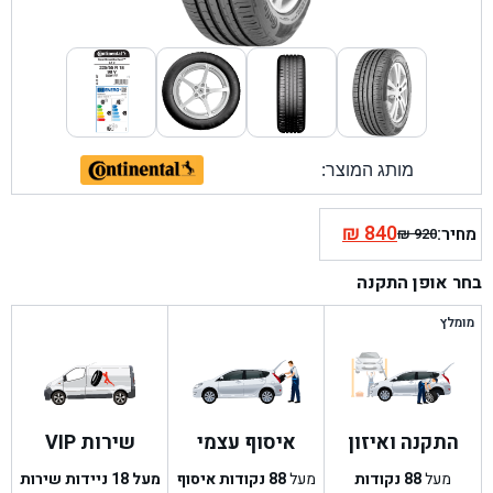
מותג המוצר:
₪
840
מחיר:
₪
920
המחיר
המחיר
הנוכחי
המקורי
בחר אופן התקנה
היה:
הוא:
₪ 920.
₪ 840.
מומלץ
התקנה ואיזון
איסוף עצמי
שירות VIP
מעל
88
נקודות
מעל
88
נקודות איסוף
מעל 18 ניידות שירות