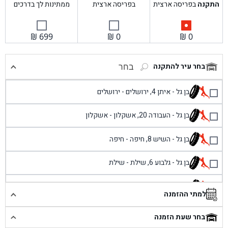
התקנה
בפריסה ארצית
בפריסה ארצית
ממתינות לך בדרכים
₪
699
₪
0
₪
0
בחר עיר להתקנה
בחר
בן גל - איתן 4, ירושלים - ירושלים
בן גל - העבודה 20, אשקלון - אשקלון
בן גל - השיש 8, חיפה - חיפה
בן גל - גלבוע 6, שילת - שילת
בן גל - פוריידיס, כניסה צפונית מול כביש 4 - פרדיס
למתי ההזמנה
בן גל - שכונת אזור תעשייה זעירה, עיילבון - עיילבון
בחר שעת הזמנה