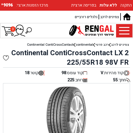
התקנה
ללא עלות
בפריסה ארצית
:מרכז הזמנות ארצי
*9096
צמיגים לרכב
גלגלים רזרביים
0
צמיגים לרכב
רכב פרטי
continental
Continental ContiCrossContact
Continental ContiCrossContact LX 2
225/55R18 98V FR
קוד מהירות:
V
קוד עומס:
98
קוטר:
18
חתך:
55
רוחב:
225