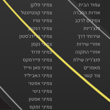
עמוד הבית
צמיגי פלקן
אודות החברה
צמיגי קונטיננטל
צמיגים לרכב
צמיגי טויו
פנצ’ריות
צמיגי הנקוק
שירותי דרך
צמיגי ברידג’סטון
אזורי שירות
צמיגי נקסן
אזורי התקנה
צמיגי פרוד
פנצ’ריה שילת
צמיגי פיירמקס
מאמרים
צמיגי סאן ווייד
צור קשר
צמיגי האביליד
צמיגי אפטני
צמיגי גיטי
צמיגי אסטון
צמיגי זמקס