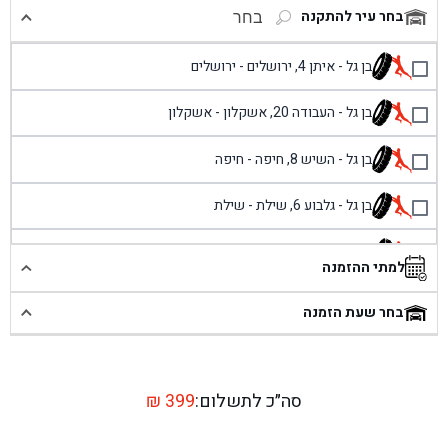
בחר עיר להתקנה
בחר
בן גל - איתן 4, ירושלים - ירושלים
בן גל - העבודה 20, אשקלון - אשקלון
בן גל - השיש 8, חיפה - חיפה
בן גל - גלבוע 6, שילת - שילת
בן גל - פוריידיס, כניסה צפונית מול כביש 4 - פרדיס
למתי ההזמנה
בן גל - שכונת אזור תעשייה זעירה, עיילבון - עיילבון
בחר שעת הזמנה
בן גל - שדרות יצחק רבין 1, באר יעקב - באר יעקב
בן גל - דרך השבעה 20, אזור - אזור
סה״כ לתשלום:
399
₪
בן גל - הכוזרי 1, תל אביב - תל אביב