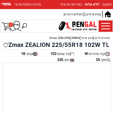
התקנה
ללא עלות
בפריסה ארצית
:מרכז הזמנות ארצי
*9096
צמיגים לרכב
גלגלים רזרביים
0
צמיגים לרכב
רכב פרטי
ZMAX
Zmax ZEALION
Zmax ZEALION 225/55R18 102W TL
קוד מהירות:
W
קוד עומס:
102
קוטר:
18
חתך:
55
רוחב:
225