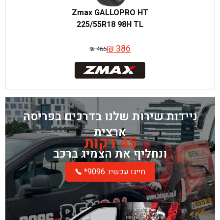
Zmax GALLOPRO HT
225/55R18 98H TL
₪
386
₪
466
המחיר
המחיר
המקורי
הנוכחי
היה:
הוא:
₪ 466.
₪ 386.
ניידות שירות שלנו בדרכים בפריסה
ארצית
45 דקות
ונחליף את הצמיג ברכב
*חייגו עכשיו: 9096