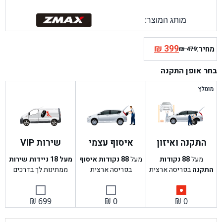
מותג המוצר:
₪
399
מחיר:
₪
479
המחיר
המחיר
הנוכחי
המקורי
בחר אופן התקנה
היה:
הוא:
₪ 479.
₪ 399.
מומלץ
התקנה ואיזון
איסוף עצמי
שירות VIP
מעל
88
נקודות
מעל
88
נקודות איסוף
מעל 18 ניידות שירות
התקנה
בפריסה ארצית
בפריסה ארצית
ממתינות לך בדרכים
₪
699
₪
0
₪
0