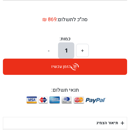
בן גל - שדרות יצחק רבין 1, באר יעקב - באר יעקב
בן גל - דרך השבעה 20, אזור - אזור
סה״כ לתשלום:
869
₪
בן גל - הכוזרי 1, תל אביב - תל אביב
כמות:
בן גל - הרצל 6, גדרה - גדרה
1
-
+
בן גל - שדרות דוד בן גוריון 8, באר שבע - באר שבע
הזמן עכשיו
בן גל - אוסלו 5, שדרות - שדרות
בן גל - תחנת אלון, ערד - ערד
תנאי תשלום:
בן גל - היובלים 26, הוד השרון - הוד השרון
בן גל - קלמן גבריאלוב 41, רחובות - רחובות
+
תיאור הצמיג
בן גל - יפת 88, תל אביב יפו - תל אביב