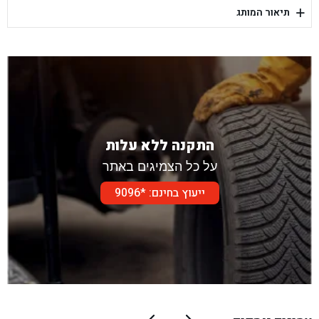
+
תיאור המותג
בן גל - דור אלון הר טוב - בית שמש
התקנה ללא עלות
על כל הצמיגים באתר
ייעוץ בחינם: *9096