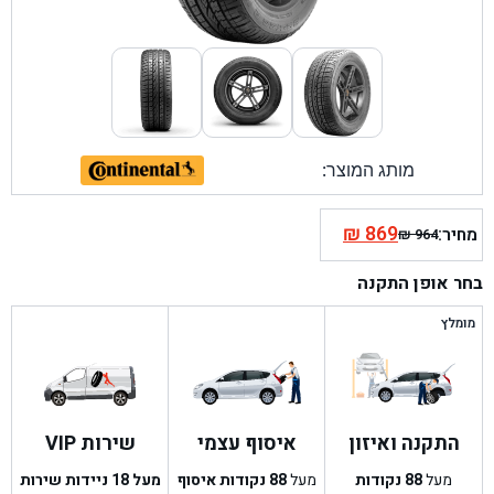
מותג המוצר:
₪
869
מחיר:
₪
964
המחיר
המחיר
הנוכחי
המקורי
בחר אופן התקנה
היה:
הוא:
₪ 964.
₪ 869.
מומלץ
התקנה ואיזון
איסוף עצמי
שירות VIP
מעל
88
נקודות
מעל
88
נקודות איסוף
מעל 18 ניידות שירות