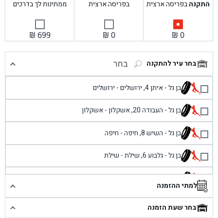
התקנה
בפריסה ארצית
בפריסה ארצית
ממתינות לך בדרכים
₪
699
₪
0
₪
0
בחר עיר להתקנה
בחר
בן גל - איתן 4, ירושלים - ירושלים
בן גל - העבודה 20, אשקלון - אשקלון
בן גל - השיש 8, חיפה - חיפה
בן גל - גלבוע 6, שילת - שילת
בן גל - פוריידיס, כניסה צפונית מול כביש 4 - פרדיס
למתי ההזמנה
בן גל - שכונת אזור תעשייה זעירה, עיילבון - עיילבון
בחר שעת הזמנה