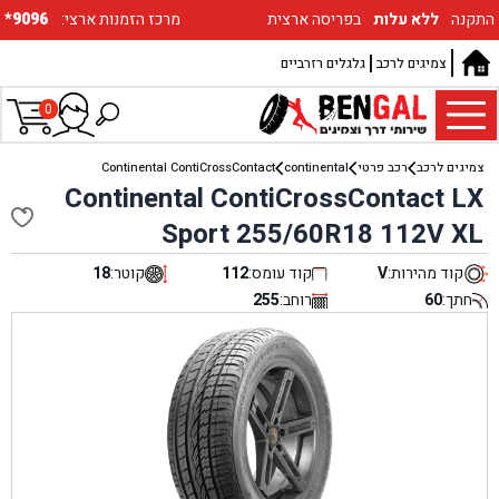
התקנה
ללא עלות
בפריסה ארצית
:מרכז הזמנות ארצי
*9096
צמיגים לרכב
גלגלים רזרביים
0
צמיגים לרכב
רכב פרטי
continental
Continental ContiCrossContact
Continental ContiCrossContact LX
Sport 255/60R18 112V XL
קוד מהירות:
V
קוד עומס:
112
קוטר:
18
חתך:
60
רוחב:
255