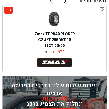
צמיגים נוספים
13%-
Zmax TERRAXPLORER
C2 A/T 255/60R18
112T 50/50
₪
521
₪
601
המחיר
המחיר
המקורי
הנוכחי
היה:
הוא:
₪ 601.
₪ 521.
ניידות שירות שלנו בדרכים בפריסה
ארצית
45 דקות
ונחליף את הצמיג ברכב