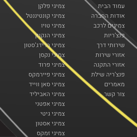
עמוד הבית
צמיגי פלקן
אודות החברה
צמיגי קונטיננטל
צמיגים לרכב
צמיגי טויו
פנצ’ריות
צמיגי הנקוק
שירותי דרך
צמיגי ברידג’סטון
אזורי שירות
צמיגי נקסן
אזורי התקנה
צמיגי פרוד
פנצ’ריה שילת
צמיגי פיירמקס
מאמרים
צמיגי סאן ווייד
צור קשר
צמיגי האביליד
צמיגי אפטני
צמיגי גיטי
צמיגי אסטון
צמיגי זמקס