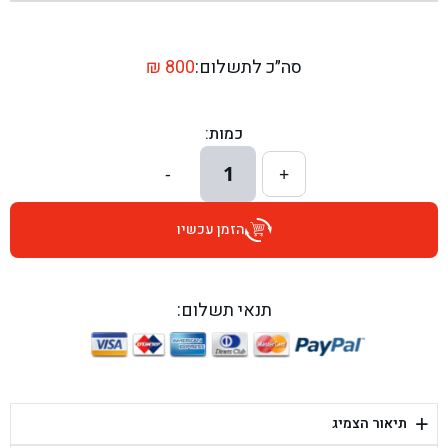
בן גל - שדרות יצחק רבין 1, באר יעקב - באר יעקב
בן גל - דרך השבעה 20, אזור - אזור
סה״כ לתשלום:
800
₪
בן גל - הכוזרי 1, תל אביב - תל אביב
כמות:
בן גל - הרצל 6, גדרה - גדרה
1
-
+
בן גל - שדרות דוד בן גוריון 8, באר שבע - באר שבע
הזמן עכשיו
בן גל - אוסלו 5, שדרות - שדרות
בן גל - תחנת אלון, ערד - ערד
תנאי תשלום:
בן גל - היובלים 26, הוד השרון - הוד השרון
בן גל - קלמן גבריאלוב 41, רחובות - רחובות
+
תיאור הצמיג
בן גל - יפת 88, תל אביב יפו - תל אביב