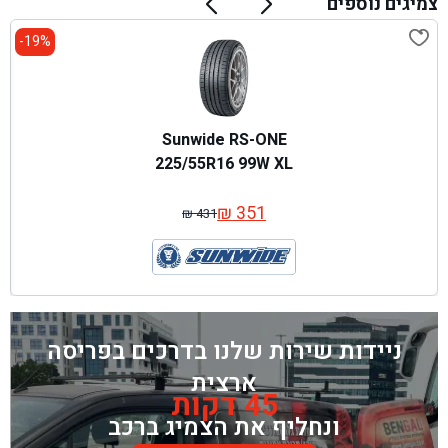
צמיגים נוספים
19%-
Sunwide RS-ONE
225/55R16 99W XL
₪
351
₪
431
המחיר
המחיר
המקורי
הנוכחי
היה:
הוא:
₪ 431.
₪ 351.
ניידות שירות שלנו בדרכים בפריסה
ארצית
45 דקות
ונחליף את הצמיג ברכב