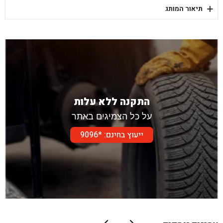
+
תיאור המותג
בן גל - דור אלון הר טוב - בית שמש
התקנה ללא עלות
על כל הצמיגים באתר
ייעוץ בחינם: *9096