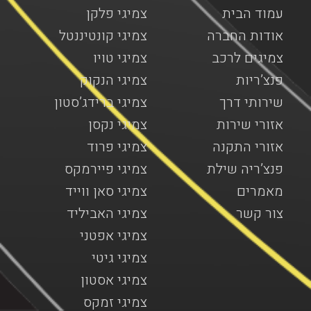
עמוד הבית
צמיגי פלקן
אודות החברה
צמיגי קונטיננטל
צמיגים לרכב
צמיגי טויו
פנצ’ריות
צמיגי הנקוק
שירותי דרך
צמיגי ברידג’סטון
אזורי שירות
צמיגי נקסן
אזורי התקנה
צמיגי פרוד
פנצ’ריה שילת
צמיגי פיירמקס
מאמרים
צמיגי סאן ווייד
צור קשר
צמיגי האביליד
צמיגי אפטני
צמיגי גיטי
צמיגי אסטון
צמיגי זמקס