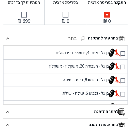
התקנה
בפריסה ארצית
בפריסה ארצית
ממתינות לך בדרכים
₪
699
₪
0
₪
0
בחר עיר להתקנה
בחר
בן גל - איתן 4, ירושלים - ירושלים
בן גל - העבודה 20, אשקלון - אשקלון
בן גל - השיש 8, חיפה - חיפה
בן גל - גלבוע 6, שילת - שילת
בן גל - פוריידיס, כניסה צפונית מול כביש 4 - פרדיס
למתי ההזמנה
בן גל - שכונת אזור תעשייה זעירה, עיילבון - עיילבון
בחר שעת הזמנה