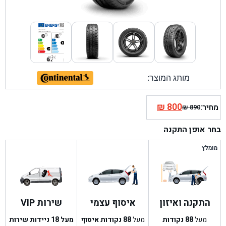
מותג המוצר:
₪
800
מחיר:
₪
890
המחיר
המחיר
הנוכחי
המקורי
בחר אופן התקנה
היה:
הוא:
₪ 890.
₪ 800.
מומלץ
התקנה ואיזון
איסוף עצמי
שירות VIP
מעל
88
נקודות
מעל
88
נקודות איסוף
מעל 18 ניידות שירות