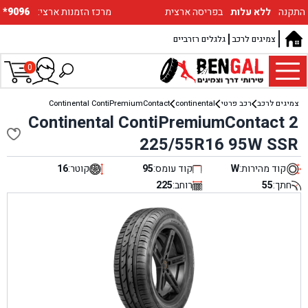
התקנה
ללא עלות
בפריסה ארצית
:מרכז הזמנות ארצי
*9096
צמיגים לרכב
גלגלים רזרביים
0
צמיגים לרכב
רכב פרטי
continental
Continental ContiPremiumContact
Continental ContiPremiumContact 2
225/55R16 95W SSR
קוד מהירות:
W
קוד עומס:
95
קוטר:
16
חתך:
55
רוחב:
225