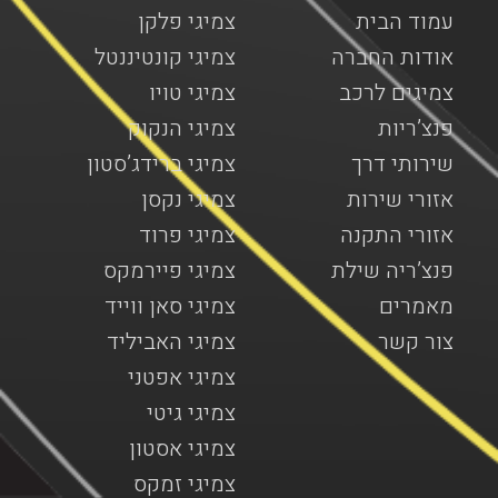
עמוד הבית
צמיגי פלקן
אודות החברה
צמיגי קונטיננטל
צמיגים לרכב
צמיגי טויו
פנצ’ריות
צמיגי הנקוק
שירותי דרך
צמיגי ברידג’סטון
אזורי שירות
צמיגי נקסן
אזורי התקנה
צמיגי פרוד
פנצ’ריה שילת
צמיגי פיירמקס
מאמרים
צמיגי סאן ווייד
צור קשר
צמיגי האביליד
צמיגי אפטני
צמיגי גיטי
צמיגי אסטון
צמיגי זמקס