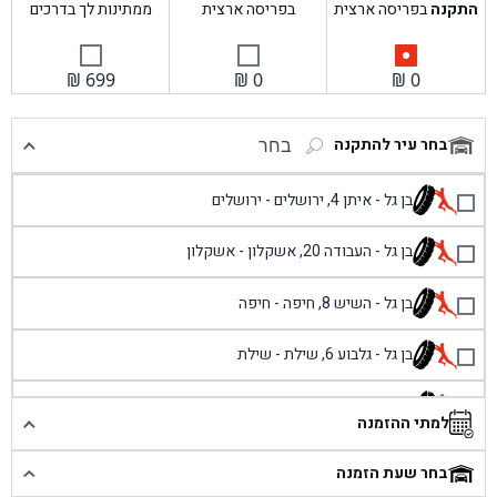
התקנה
בפריסה ארצית
בפריסה ארצית
ממתינות לך בדרכים
₪
699
₪
0
₪
0
בחר עיר להתקנה
בחר
בן גל - איתן 4, ירושלים - ירושלים
בן גל - העבודה 20, אשקלון - אשקלון
בן גל - השיש 8, חיפה - חיפה
בן גל - גלבוע 6, שילת - שילת
בן גל - פוריידיס, כניסה צפונית מול כביש 4 - פרדיס
למתי ההזמנה
בן גל - שכונת אזור תעשייה זעירה, עיילבון - עיילבון
בחר שעת הזמנה