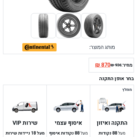
מותג המוצר:
₪
870
מחיר:
₪
936
המחיר
המחיר
הנוכחי
המקורי
בחר אופן התקנה
היה:
הוא:
₪ 936.
₪ 870.
מומלץ
התקנה ואיזון
איסוף עצמי
שירות VIP
מעל
88
נקודות
מעל
88
נקודות איסוף
מעל 18 ניידות שירות