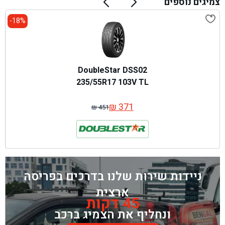
צמיגים נוספים
18%-
DoubleStar DSS02
235/55R17 103V TL
₪
371
₪
451
המחיר
המחיר
המקורי
הנוכחי
היה:
הוא:
₪ 451.
₪ 371.
ניידות שירות שלנו בדרכים בפריסה
ארצית
45 דקות
ונחליף את הצמיג ברכב