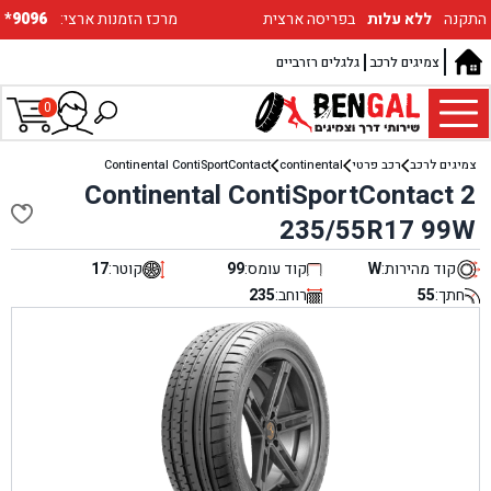
התקנה
ללא עלות
בפריסה ארצית
:מרכז הזמנות ארצי
*9096
צמיגים לרכב
גלגלים רזרביים
0
צמיגים לרכב
רכב פרטי
continental
Continental ContiSportContact
Continental ContiSportContact 2
235/55R17 99W
קוד מהירות:
W
קוד עומס:
99
קוטר:
17
חתך:
55
רוחב:
235