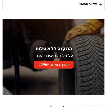
+
תיאור המותג
בן גל - דור אלון הר טוב - בית שמש
התקנה ללא עלות
על כל הצמיגים באתר
ייעוץ בחינם: *9096