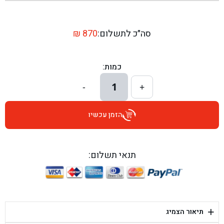
בן גל - שדרות יצחק רבין 1, באר יעקב - באר יעקב
בן גל - דרך השבעה 20, אזור - אזור
סה״כ לתשלום:
870
₪
בן גל - הכוזרי 1, תל אביב - תל אביב
כמות:
בן גל - הרצל 6, גדרה - גדרה
1
-
+
בן גל - שדרות דוד בן גוריון 8, באר שבע - באר שבע
הזמן עכשיו
בן גל - אוסלו 5, שדרות - שדרות
בן גל - תחנת אלון, ערד - ערד
תנאי תשלום:
בן גל - היובלים 26, הוד השרון - הוד השרון
בן גל - קלמן גבריאלוב 41, רחובות - רחובות
+
תיאור הצמיג
בן גל - יפת 88, תל אביב יפו - תל אביב