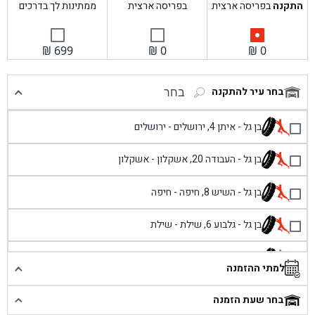
התקנה
בפריסה ארצית
בפריסה ארצית
ממתינות לך בדרכים
₪
699
₪
0
₪
0
בחר עיר להתקנה
בחר
בן גל - איתן 4, ירושלים - ירושלים
בן גל - העבודה 20, אשקלון - אשקלון
בן גל - השיש 8, חיפה - חיפה
בן גל - גלבוע 6, שילת - שילת
בן גל - פוריידיס, כניסה צפונית מול כביש 4 - פרדיס
למתי ההזמנה
בן גל - שכונת אזור תעשייה זעירה, עיילבון - עיילבון
בחר שעת הזמנה