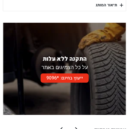
+
תיאור המותג
בן גל - דור אלון הר טוב - בית שמש
התקנה ללא עלות
על כל הצמיגים באתר
ייעוץ בחינם: *9096