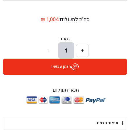
בן גל - שדרות יצחק רבין 1, באר יעקב - באר יעקב
בן גל - דרך השבעה 20, אזור - אזור
סה״כ לתשלום:
1,004
₪
בן גל - הכוזרי 1, תל אביב - תל אביב
כמות:
בן גל - הרצל 6, גדרה - גדרה
1
-
+
בן גל - שדרות דוד בן גוריון 8, באר שבע - באר שבע
הזמן עכשיו
בן גל - אוסלו 5, שדרות - שדרות
בן גל - תחנת אלון, ערד - ערד
תנאי תשלום:
בן גל - היובלים 26, הוד השרון - הוד השרון
בן גל - קלמן גבריאלוב 41, רחובות - רחובות
+
תיאור הצמיג
בן גל - יפת 88, תל אביב יפו - תל אביב