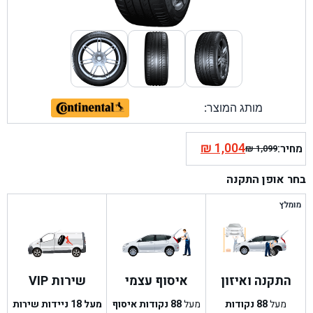
מותג המוצר:
₪
1,004
מחיר:
₪
1,099
המחיר
המחיר
הנוכחי
המקורי
בחר אופן התקנה
היה:
הוא:
₪ 1,099.
₪ 1,004.
מומלץ
התקנה ואיזון
איסוף עצמי
שירות VIP
מעל
88
נקודות
מעל
88
נקודות איסוף
מעל 18 ניידות שירות