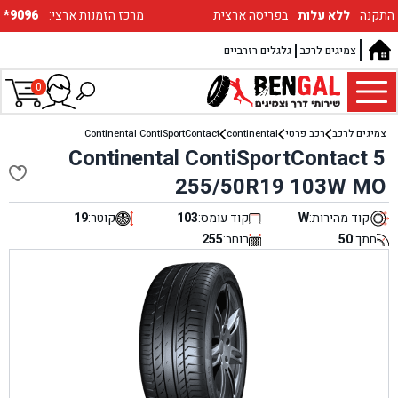
התקנה
ללא עלות
בפריסה ארצית
:מרכז הזמנות ארצי
*9096
צמיגים לרכב
גלגלים רזרביים
0
צמיגים לרכב
רכב פרטי
continental
Continental ContiSportContact
Continental ContiSportContact 5
255/50R19 103W MO
קוד מהירות:
W
קוד עומס:
103
קוטר:
19
חתך:
50
רוחב:
255