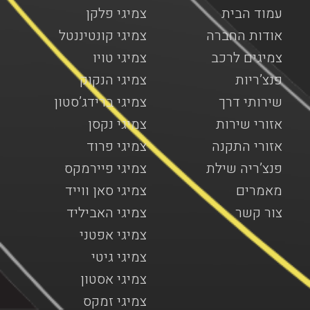
עמוד הבית
צמיגי פלקן
אודות החברה
צמיגי קונטיננטל
צמיגים לרכב
צמיגי טויו
פנצ’ריות
צמיגי הנקוק
שירותי דרך
צמיגי ברידג’סטון
אזורי שירות
צמיגי נקסן
אזורי התקנה
צמיגי פרוד
פנצ’ריה שילת
צמיגי פיירמקס
מאמרים
צמיגי סאן ווייד
צור קשר
צמיגי האביליד
צמיגי אפטני
צמיגי גיטי
צמיגי אסטון
צמיגי זמקס