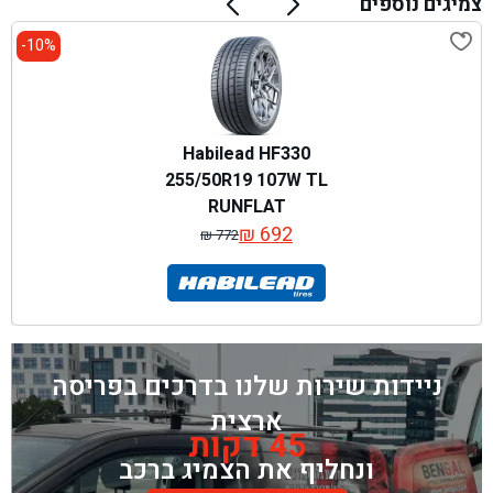
צמיגים נוספים
10%-
Habilead HF330
255/50R19 107W TL
RUNFLAT
₪
692
₪
772
המחיר
המחיר
המקורי
הנוכחי
היה:
הוא:
₪ 772.
₪ 692.
ניידות שירות שלנו בדרכים בפריסה
ארצית
45 דקות
ונחליף את הצמיג ברכב