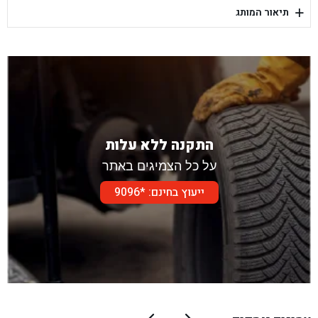
+
תיאור המותג
בן גל - דור אלון הר טוב - בית שמש
התקנה ללא עלות
על כל הצמיגים באתר
ייעוץ בחינם: *9096