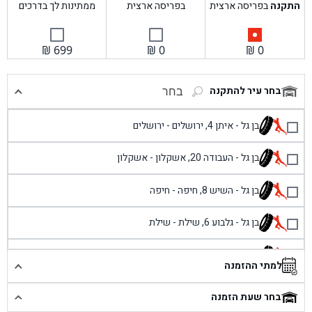
התקנה
בפריסה ארצית
בפריסה ארצית
ממתינות לך בדרכים
₪
699
₪
0
₪
0
בחר עיר להתקנה
בחר
בן גל - איתן 4, ירושלים - ירושלים
בן גל - העבודה 20, אשקלון - אשקלון
בן גל - השיש 8, חיפה - חיפה
בן גל - גלבוע 6, שילת - שילת
בן גל - פוריידיס, כניסה צפונית מול כביש 4 - פרדיס
למתי ההזמנה
בן גל - שכונת אזור תעשייה זעירה, עיילבון - עיילבון
בחר שעת הזמנה