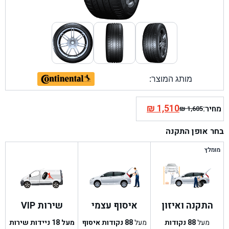
מותג המוצר:
₪
1,510
מחיר:
₪
1,605
המחיר
המחיר
הנוכחי
המקורי
בחר אופן התקנה
היה:
הוא:
₪ 1,605.
₪ 1,510.
מומלץ
התקנה ואיזון
איסוף עצמי
שירות VIP
מעל
88
נקודות
מעל
88
נקודות איסוף
מעל 18 ניידות שירות