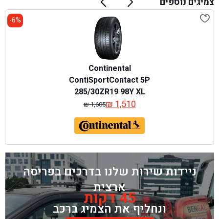
צמיגים נוספים
6%-
Continental
ContiSportContact 5P
285/30ZR19 98Y XL
₪
1,510
₪
1,605
המחיר
המחיר
המקורי
הנוכחי
היה:
הוא:
₪ 1,605.
₪ 1,510.
ניידות שירות שלנו בדרכים בפריסה
ארצית
45 דקות
ונחליף את הצמיג ברכב