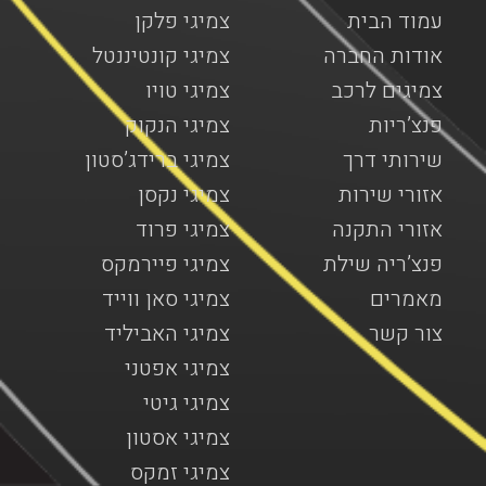
עמוד הבית
צמיגי פלקן
אודות החברה
צמיגי קונטיננטל
צמיגים לרכב
צמיגי טויו
פנצ’ריות
צמיגי הנקוק
שירותי דרך
צמיגי ברידג’סטון
אזורי שירות
צמיגי נקסן
אזורי התקנה
צמיגי פרוד
פנצ’ריה שילת
צמיגי פיירמקס
מאמרים
צמיגי סאן ווייד
צור קשר
צמיגי האביליד
צמיגי אפטני
צמיגי גיטי
צמיגי אסטון
צמיגי זמקס