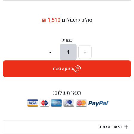
בן גל - שדרות יצחק רבין 1, באר יעקב - באר יעקב
בן גל - דרך השבעה 20, אזור - אזור
סה״כ לתשלום:
1,510
₪
בן גל - הכוזרי 1, תל אביב - תל אביב
כמות:
בן גל - הרצל 6, גדרה - גדרה
1
-
+
בן גל - שדרות דוד בן גוריון 8, באר שבע - באר שבע
הזמן עכשיו
בן גל - אוסלו 5, שדרות - שדרות
בן גל - תחנת אלון, ערד - ערד
תנאי תשלום:
בן גל - היובלים 26, הוד השרון - הוד השרון
בן גל - קלמן גבריאלוב 41, רחובות - רחובות
+
תיאור הצמיג
בן גל - יפת 88, תל אביב יפו - תל אביב