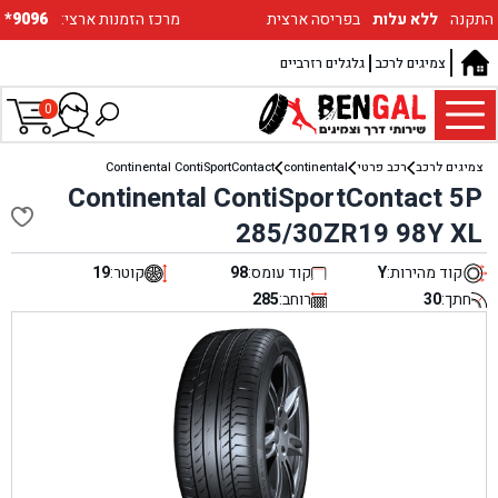
התקנה
ללא עלות
בפריסה ארצית
:מרכז הזמנות ארצי
*9096
צמיגים לרכב
גלגלים רזרביים
0
צמיגים לרכב
רכב פרטי
continental
Continental ContiSportContact
Continental ContiSportContact 5P
285/30ZR19 98Y XL
קוד מהירות:
Y
קוד עומס:
98
קוטר:
19
חתך:
30
רוחב:
285