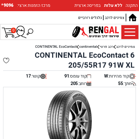
התקנה
ללא עלות
בפריסה ארצית
:מרכז הזמנות ארצי
*9096
צמיגים לרכב
גלגלים רזרביים
0
צמיגים לרכב
רכב פרטי
continental
CONTINENTAL EcoContact
CONTINENTAL EcoContact 6
205/55R17 91W XL
קוד מהירות:
W
קוד עומס:
91
קוטר:
17
חתך:
55
רוחב:
205