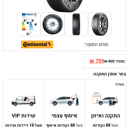
מותג המוצר:
₪
759
מחיר:
₪
820
המחיר
המחיר
הנוכחי
המקורי
בחר אופן התקנה
היה:
הוא:
₪ 820.
₪ 759.
מומלץ
התקנה ואיזון
איסוף עצמי
שירות VIP
מעל
88
נקודות
מעל
88
נקודות איסוף
מעל 18 ניידות שירות