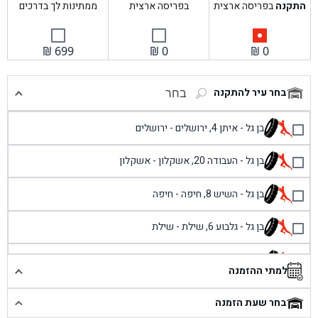
התקנה
בפריסה ארצית
בפריסה ארצית
ממתינות לך בדרכים
₪
699
₪
0
₪
0
בחר עיר להתקנה
בחר
בן גל - איתן 4, ירושלים - ירושלים
בן גל - העבודה 20, אשקלון - אשקלון
בן גל - השיש 8, חיפה - חיפה
בן גל - גלבוע 6, שילת - שילת
בן גל - פוריידיס, כניסה צפונית מול כביש 4 - פרדיס
למתי ההזמנה
בן גל - שכונת אזור תעשייה זעירה, עיילבון - עיילבון
בחר שעת הזמנה