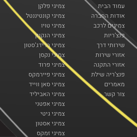
עמוד הבית
צמיגי פלקן
אודות החברה
צמיגי קונטיננטל
צמיגים לרכב
צמיגי טויו
פנצ’ריות
צמיגי הנקוק
שירותי דרך
צמיגי ברידג’סטון
אזורי שירות
צמיגי נקסן
אזורי התקנה
צמיגי פרוד
פנצ’ריה שילת
צמיגי פיירמקס
מאמרים
צמיגי סאן ווייד
צור קשר
צמיגי האביליד
צמיגי אפטני
צמיגי גיטי
צמיגי אסטון
צמיגי זמקס