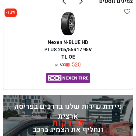
צמיגים נוספים
13%-
Nexen N-BLUE HD
PLUS 205/55R17 95V
TL OE
₪
520
₪
600
המחיר
המחיר
המקורי
הנוכחי
היה:
הוא:
₪ 600.
₪ 520.
ניידות שירות שלנו בדרכים בפריסה
ארצית
45 דקות
ונחליף את הצמיג ברכב