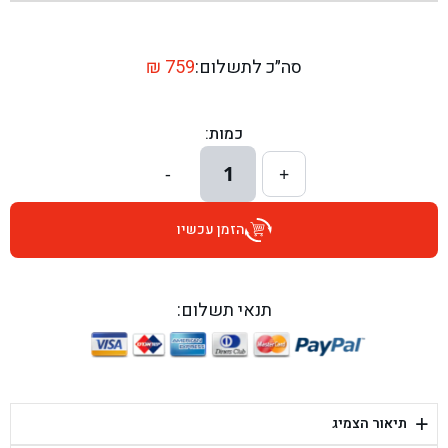
בן גל - שדרות יצחק רבין 1, באר יעקב - באר יעקב
בן גל - דרך השבעה 20, אזור - אזור
סה״כ לתשלום:
759
₪
בן גל - הכוזרי 1, תל אביב - תל אביב
כמות:
בן גל - הרצל 6, גדרה - גדרה
1
-
+
בן גל - שדרות דוד בן גוריון 8, באר שבע - באר שבע
הזמן עכשיו
בן גל - אוסלו 5, שדרות - שדרות
בן גל - תחנת אלון, ערד - ערד
תנאי תשלום:
בן גל - היובלים 26, הוד השרון - הוד השרון
בן גל - קלמן גבריאלוב 41, רחובות - רחובות
+
תיאור הצמיג
בן גל - יפת 88, תל אביב יפו - תל אביב