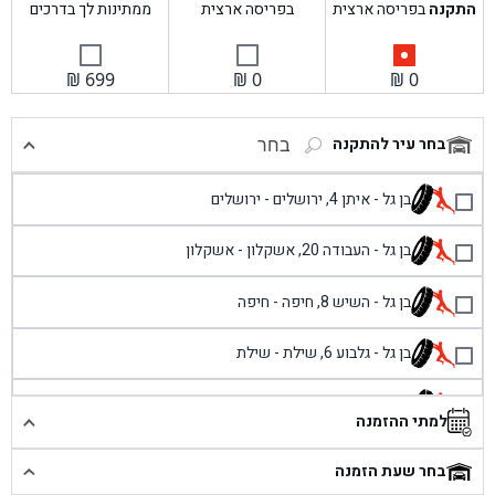
התקנה
בפריסה ארצית
בפריסה ארצית
ממתינות לך בדרכים
₪
699
₪
0
₪
0
בחר עיר להתקנה
בחר
בן גל - איתן 4, ירושלים - ירושלים
בן גל - העבודה 20, אשקלון - אשקלון
בן גל - השיש 8, חיפה - חיפה
בן גל - גלבוע 6, שילת - שילת
בן גל - פוריידיס, כניסה צפונית מול כביש 4 - פרדיס
למתי ההזמנה
בן גל - שכונת אזור תעשייה זעירה, עיילבון - עיילבון
בחר שעת הזמנה