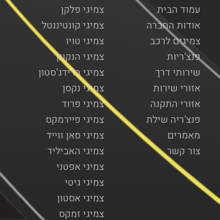
עמוד הבית
צמיגי פלקן
אודות החברה
צמיגי קונטיננטל
צמיגים לרכב
צמיגי טויו
פנצ’ריות
צמיגי הנקוק
שירותי דרך
צמיגי ברידג’סטון
אזורי שירות
צמיגי נקסן
אזורי התקנה
צמיגי פרוד
פנצ’ריה שילת
צמיגי פיירמקס
מאמרים
צמיגי סאן ווייד
צור קשר
צמיגי האביליד
צמיגי אפטני
צמיגי גיטי
צמיגי אסטון
צמיגי זמקס