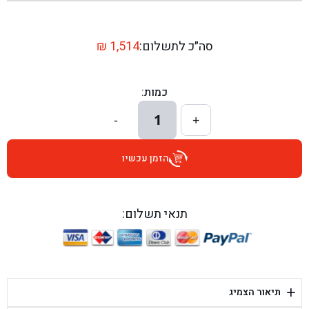
בן גל - שדרות יצחק רבין 1, באר יעקב - באר יעקב
בן גל - דרך השבעה 20, אזור - אזור
סה״כ לתשלום:
1,514
₪
בן גל - הכוזרי 1, תל אביב - תל אביב
כמות:
בן גל - הרצל 6, גדרה - גדרה
1
-
+
בן גל - שדרות דוד בן גוריון 8, באר שבע - באר שבע
הזמן עכשיו
בן גל - אוסלו 5, שדרות - שדרות
בן גל - תחנת אלון, ערד - ערד
תנאי תשלום:
בן גל - היובלים 26, הוד השרון - הוד השרון
בן גל - קלמן גבריאלוב 41, רחובות - רחובות
+
תיאור הצמיג
בן גל - יפת 88, תל אביב יפו - תל אביב