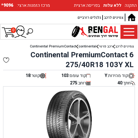
התקנה
ללא עלות
בפריסה ארצית
:מרכז הזמנות ארצי
*9096
צמיגים לרכב
גלגלים רזרביים
0
צמיגים לרכב
רכב פרטי
continental
Continental PremiumContact
Continental PremiumContact 6
275/40R18 103Y XL
קוד מהירות:
Y
קוד עומס:
103
קוטר:
18
חתך:
40
רוחב:
275