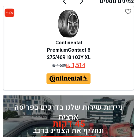
צמיגים נוספים
6%-
Continental
PremiumContact 6
275/40R18 103Y XL
₪
1,514
₪
1,609
המחיר
המחיר
המקורי
הנוכחי
היה:
הוא:
₪ 1,609.
₪ 1,514.
ניידות שירות שלנו בדרכים בפריסה
ארצית
45 דקות
ונחליף את הצמיג ברכב