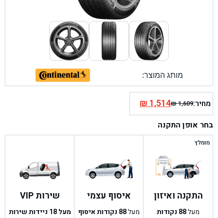
מותג המוצר:
₪
1,514
מחיר:
₪
1,609
המחיר
המחיר
הנוכחי
המקורי
בחר אופן התקנה
היה:
הוא:
₪ 1,609.
₪ 1,514.
מומלץ
התקנה ואיזון
איסוף עצמי
שירות VIP
מעל
88
נקודות
מעל
88
נקודות איסוף
מעל 18 ניידות שירות