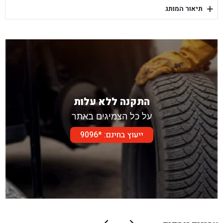
+
תיאור המותג
בן גל - דור אלון הר טוב - בית שמש
התקנה ללא עלות
על כל הצמיגים באתר
ייעוץ בחינם: *9096