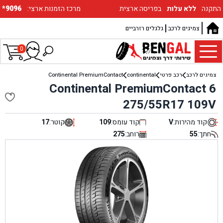
התקנה
ללא עלות
בפריסה ארצית
:מרכז הזמנות ארצי
*9096
צמיגים לרכב
גלגלים רזרביים
0
צמיגים לרכב
רכב פרטי
continental
Continental PremiumContact
Continental PremiumContact 6
275/55R17 109V
קוד מהירות:
V
קוד עומס:
109
קוטר:
17
חתך:
55
רוחב:
275