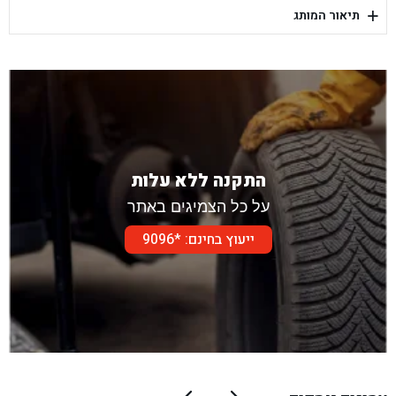
+
תיאור המותג
בן גל - דור אלון הר טוב - בית שמש
התקנה ללא עלות
על כל הצמיגים באתר
ייעוץ בחינם: *9096