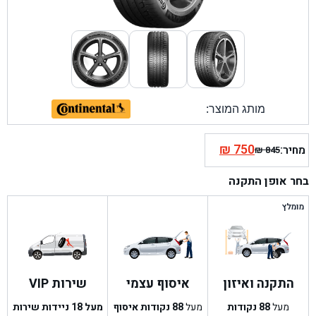
מותג המוצר:
₪
750
מחיר:
₪
845
המחיר
המחיר
הנוכחי
המקורי
בחר אופן התקנה
היה:
הוא:
₪ 845.
₪ 750.
מומלץ
התקנה ואיזון
איסוף עצמי
שירות VIP
מעל
88
נקודות
מעל
88
נקודות איסוף
מעל 18 ניידות שירות