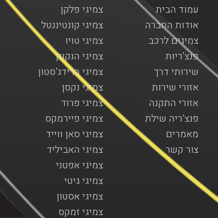
עמוד הבית
צמיגי פלקן
אודות החברה
צמיגי קונטיננטל
צמיגים לרכב
צמיגי טויו
פנצ’ריות
צמיגי הנקוק
שירותי דרך
צמיגי ברידג’סטון
אזורי שירות
צמיגי נקסן
אזורי התקנה
צמיגי פרוד
פנצ’ריה שילת
צמיגי פיירמקס
מאמרים
צמיגי סאן ווייד
צור קשר
צמיגי האביליד
צמיגי אפטני
צמיגי גיטי
צמיגי אסטון
צמיגי זמקס