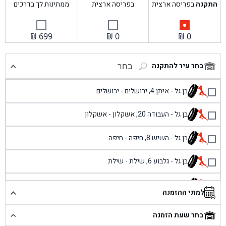
התקנה
בפריסה ארצית
בפריסה ארצית
ממתינות לך בדרכים
₪
699
₪
0
₪
0
בחר עיר להתקנה
בחר
בן גל - איתן 4, ירושלים - ירושלים
בן גל - העבודה 20, אשקלון - אשקלון
בן גל - השיש 8, חיפה - חיפה
בן גל - גלבוע 6, שילת - שילת
בן גל - פוריידיס, כניסה צפונית מול כביש 4 - פרדיס
למתי ההזמנה
בן גל - שכונת אזור תעשייה זעירה, עיילבון - עיילבון
בחר שעת הזמנה