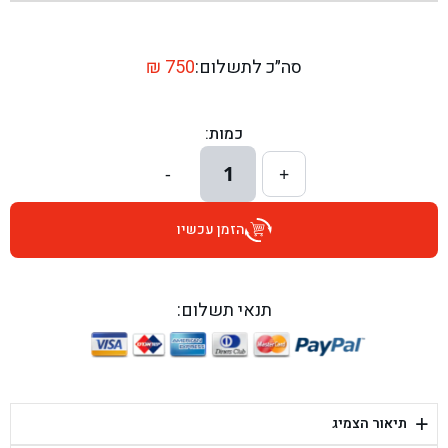
בן גל - שדרות יצחק רבין 1, באר יעקב - באר יעקב
בן גל - דרך השבעה 20, אזור - אזור
סה״כ לתשלום:
750
₪
בן גל - הכוזרי 1, תל אביב - תל אביב
כמות:
בן גל - הרצל 6, גדרה - גדרה
1
-
+
בן גל - שדרות דוד בן גוריון 8, באר שבע - באר שבע
הזמן עכשיו
בן גל - אוסלו 5, שדרות - שדרות
בן גל - תחנת אלון, ערד - ערד
תנאי תשלום:
בן גל - היובלים 26, הוד השרון - הוד השרון
בן גל - קלמן גבריאלוב 41, רחובות - רחובות
+
תיאור הצמיג
בן גל - יפת 88, תל אביב יפו - תל אביב