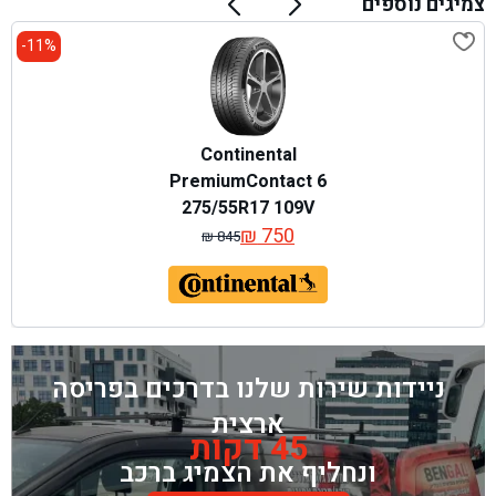
צמיגים נוספים
11%-
Continental
PremiumContact 6
275/55R17 109V
₪
750
₪
845
המחיר
המחיר
המקורי
הנוכחי
היה:
הוא:
₪ 845.
₪ 750.
ניידות שירות שלנו בדרכים בפריסה
ארצית
45 דקות
ונחליף את הצמיג ברכב