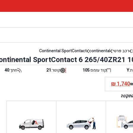
רכב פרטי
continental
Continental SportContact
ontinental SportContact 6 265/40ZR21 
ת:
Y
קוד עומס:
105
קוטר:
21
חתך:
40
₪
1,740
י
התקנה