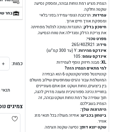
הצמיג מציע רמת נוחות גבוהה, ומספק נסיעה
בן
שקטה וחלקה.
בחר שע
עמידות:
תרכובת הגומי עמידה בפני בלאי
ומספקת אורך חיים ארוך.
בן ג
חיסכון בדלק:
התנגדות נמוכה לגלגול מפחיתה
את צריכת הדלק ומגדילה את טווח הנסיעה.
בן ג
מפרט טכני:
מידה:
265/40ZR21
בן גל 
אינדקס מהירות:
Y (עד 300 קמ”ש)
אינדקס עומס:
105
XL:
מבנה חיזוק נוסף לעמידות
כמות:
+
בן גל
למי מתאים הצמיג הזה?
קונטיננטל ספורטקונטקט 6 הוא הבחירה
בן ג
המושלמת עבור נהגים שמחפשים שילוב מושלם
בין ביצועים, נוחות ושקט. אם אתם מעוניינים
תנאי 
בן גל
בחוויית נהיגה ספורטיבית ומענה מדויק להגה,
תוך שמירה על רמת נוחות ושקט גבוהה, זה
הצמיג בשבילכם.
בן
צמיגים נוס
היתרונות שלך:
ביטחון בכביש:
אחיזה מעולה בכל תנאי מזג
בן גל 
אוויר.
שקט יוצא דופן:
נסיעה שקטה ונעימה.