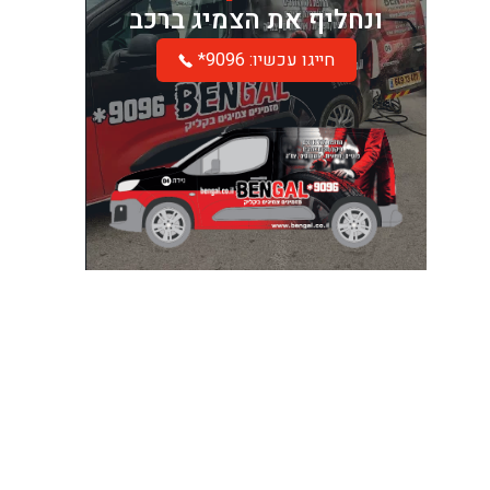
ונחליף את הצמיג ברכב
*חייגו עכשיו: 9096