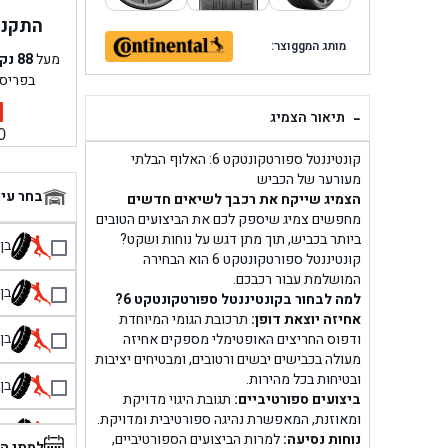
התקנה 
מותג המggוצר:
מעל
88
נק
בפריס
-
תיאור הצמיג
0
קונטיננטל ספורטקונטקט 6: האלוף הבלתי
מעורער של הכביש
בחר עי
הצמיג שייקח את רכבך לשיאים חדשים
מחפשים צמיג שיספק לכם את הביצועים הטובים
ביותר בכביש, תוך מתן דגש על נוחות ושקט?
בן גל 
קונטיננטל ספורטקונטקט 6 הוא הבחירה
המושלמת עבור רכבכם.
בן גל
למה לבחור בקונטיננטל ספורטקונטקט 6?
אחיזה יוצאת דופן:
תרכובת הגומי המיוחדת
בן גל
ודפוס החריצים האופטימלי מספקים אחיזה
מעולה בכבישים יבשים ורטובים, ומבטיחים יציבות
ובטיחות בכל מהירות.
בן גל
ביצועים ספורטיביים:
תגובת היגוי מדויקת
ומאוזנת, המאפשרת נהיגה ספורטיבית ומדויקת.
בן 
נוחות נסיעה:
למרות הביצועים הספורטיביים,
למתי ה