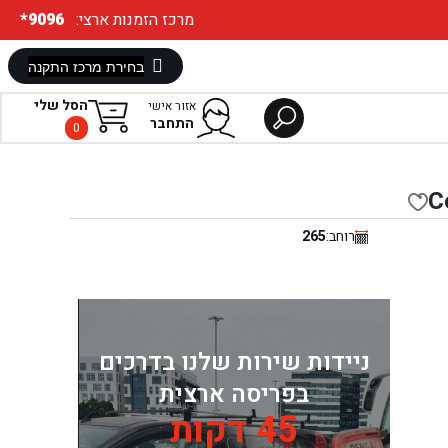
:מרכז הזמנות ארצי
*9096
הסל שלי
אזור אישי
התחבר
0
C
רוחב:
265
ניידות שירות שלנו בדרכים
בפריסה ארצית
45 דקות