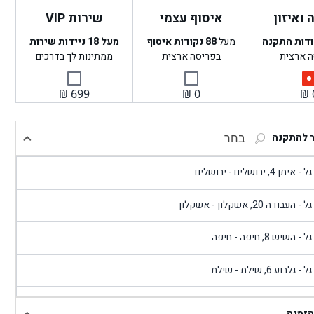
ואיזון
איסוף עצמי
שירות VIP
ודות התקנה
מעל
88
נקודות איסוף
מעל 18 ניידות שירות
ה ארצית
בפריסה ארצית
ממתינות לך בדרכים
₪
699
₪
0
₪
ר להתקנה
בחר
- איתן 4, ירושלים - ירושלים
 - העבודה 20, אשקלון - אשקלון
 - השיש 8, חיפה - חיפה
 - גלבוע 6, שילת - שילת
גל - פוריידיס, כניסה צפונית מול כביש 4 - פרדיס
הזמנה