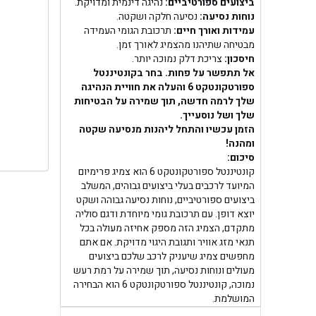
בן ג
ביצועים ספורטיביים:
נהיגה דינמית ומדויקת.
נוחות נסיעה:
נסיעה חלקה ושקטה.
עמידות ואורך חיים:
תרכובת הגומי העמידה
בן גל -
מבטיחה שתיהנו מהצמיג לאורך זמן.
חיסכון:
צריכת דלק נמוכה יותר.
בן
אל תתפשר על פחות. בחר בקונטיננטל
ספורטקונטקט 6 והעלה את חוויית הנהיגה
שלך לרמה חדשה, תוך שמירה על הבטיחות
שלך ושל נוסעייך.
הזמן עכשיו והתחל ליהנות מנסיעה שקטה
ומהנה!
סיכום:
קונטיננטל ספורטקונטקט 6 הוא צמיג פרימיום
המיועד לרכבים בעלי ביצועים גבוהים, המשלב
ביצועים ספורטיביים, נוחות נסיעה גבוהה ושקט
יוצא דופן. עם תרכובת גומי מיוחדת ודגם סוליה
מתקדם, הצמיג הזה מספק אחיזה מעולה בכל
תנאי מזג אוויר ותגובת היגוי מדויקת. אם אתם
מחפשים צמיג שיעניק לרכב שלכם ביצועים
מעולים ונוחות נסיעה, תוך שמירה על רמת רעש
נמוכה, קונטיננטל ספורטקונטקט 6 הוא הבחירה
המושלמת.