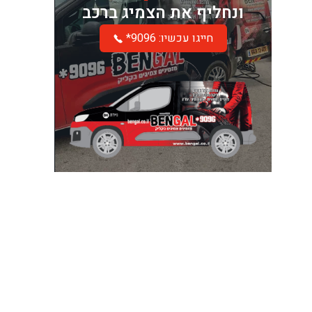
ונחליף את הצמיג ברכב
*חייגו עכשיו: 9096