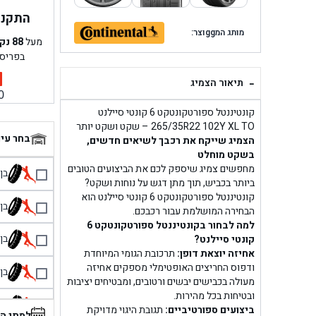
התקנה 
מותג המggוצר:
מעל
88
נק
בפריס
-
תיאור הצמיג
0
קונטיננטל ספורטקונטקט 6 קונטי סיילנט
265/35R22 102Y XL TO – שקט ושקט יותר
בחר עי
הצמיג שייקח את רכבך לשיאים חדשים,
בשקט מוחלט
מחפשים צמיג שיספק לכם את הביצועים הטובים
בן גל 
ביותר בכביש, תוך מתן דגש על נוחות ושקט?
קונטיננטל ספורטקונטקט 6 קונטי סיילנט הוא
בן גל
הבחירה המושלמת עבור רכבכם.
למה לבחור בקונטיננטל ספורטקונטקט 6
בן גל
קונטי סיילנט?
אחיזה יוצאת דופן:
תרכובת הגומי המיוחדת
ודפוס החריצים האופטימלי מספקים אחיזה
בן גל
מעולה בכבישים יבשים ורטובים, ומבטיחים יציבות
ובטיחות בכל מהירות.
בן 
ביצועים ספורטיביים:
תגובת היגוי מדויקת
למתי ה