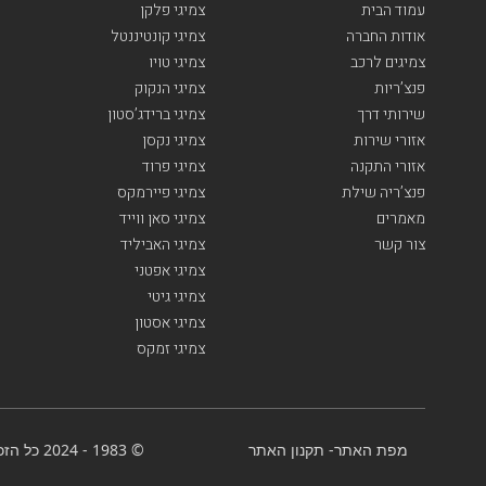
עמוד הבית
צמיגי פלקן
אודות החברה
צמיגי קונטיננטל
צמיגים לרכב
צמיגי טויו
פנצ’ריות
צמיגי הנקוק
שירותי דרך
צמיגי ברידג’סטון
אזורי שירות
צמיגי נקסן
אזורי התקנה
צמיגי פרוד
פנצ’ריה שילת
צמיגי פיירמקס
מאמרים
צמיגי סאן ווייד
צור קשר
צמיגי האביליד
צמיגי אפטני
צמיגי גיטי
צמיגי אסטון
צמיגי זמקס
מפת האתר
-
תקנון האתר
© 1983 - 2024 כל הזכויות שמורות-BenGal