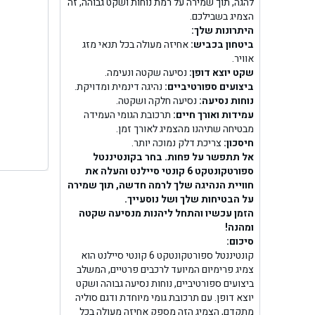
בן ג
להגה, תוך שמירה על רמת נוחות ושקט גבוהה, זה
הצמיג בשבילכם.
היתרונות שלך:
בן גל -
ביטחון בכביש:
אחיזה מעולה בכל תנאי מזג
אוויר.
בן
שקט יוצא דופן:
נסיעה שקטה ונעימה.
ביצועים ספורטיביים:
נהיגה דינמית ומדויקת.
נוחות נסיעה:
נסיעה חלקה ושקטה.
עמידות ואורך חיים:
תרכובת הגומי העמידה
מבטיחה שתיהנו מהצמיג לאורך זמן.
חיסכון:
צריכת דלק נמוכה יותר.
אל תתפשר על פחות. בחר בקונטיננטל
ספורטקונטקט 6 קונטי סיילנט והעלה את
חוויית הנהיגה שלך לרמה חדשה, תוך שמירה
על הבטיחות שלך ושל נוסעייך.
הזמן עכשיו והתחל ליהנות מנסיעה שקטה
ומהנה!
סיכום:
קונטיננטל ספורטקונטקט 6 קונטי סיילנט הוא
צמיג פרימיום המיועד לרכבים פרטיים, המשלב
ביצועים ספורטיביים, נוחות נסיעה גבוהה ושקט
יוצא דופן. עם תרכובת גומי מיוחדת ודגם סוליה
מתקדם, הצמיג הזה מספק אחיזה מעולה בכל