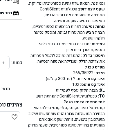
ומאוזנת, המאפשרת נהיגה ספורטיבית ומדויקת.
בן
שקט יוצא דופן:
טכנולוגיית ContiSilent
בחר שע
מפחיתה משמעותית את רעשי הכביש,
ומאפשרת נסיעה שקטה ונעימה.
בן ג
נוחות נסיעה:
למרות הביצועים הספורטיביים,
הצמיג מציע רמת נוחות גבוהה, ומספק נסיעה
בן ג
חלקה ושקטה.
עמידות:
תרכובת הגומי עמידה בפני בלאי
בן גל 
ומספקת אורך חיים ארוך.
חיסכון בדלק:
התנגדות נמוכה לגלגול מפחיתה
את צריכת הדלק ומגדילה את טווח הנסיעה.
כמות:
+
בן גל
מפרט טכני:
מידה:
265/35R22
בן ג
אינדקס מהירות:
Y (עד 300 קמ”ש)
אינדקס עומס:
102
תנאי 
בן גל
XL:
מבנה חיזוק נוסף לעמידות
TO:
טכנולוגיית ContiSilent להפחתת רעש
למי מתאים הצמיג הזה?
בן
צמיגים נוס
קונטיננטל ספורטקונטקט 6 קונטי סיילנט הוא
הבחירה המושלמת עבור נהגים שמחפשים שילוב
בן גל 
מושלם בין ביצועים, נוחות ושקט. אם אתם
מעוניינים בחוויית נהיגה ספורטיבית ומענה מדויק