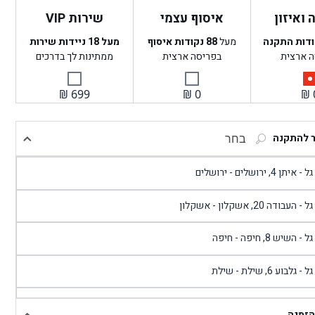
ואיזון
איסוף עצמי
שירות VIP
ודות התקנה
מעל
88
נקודות איסוף
מעל 18 ניידות שירות
ה ארצית
בפריסה ארצית
ממתינות לך בדרכים
₪
699
₪
0
₪
ר להתקנה
בחר
- איתן 4, ירושלים - ירושלים
 - העבודה 20, אשקלון - אשקלון
 - השיש 8, חיפה - חיפה
 - גלבוע 6, שילת - שילת
גל - פוריידיס, כניסה צפונית מול כביש 4 - פרדיס
הזמנה