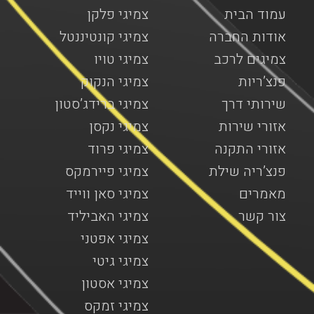
עמוד הבית
צמיגי פלקן
אודות החברה
צמיגי קונטיננטל
צמיגים לרכב
צמיגי טויו
פנצ’ריות
צמיגי הנקוק
שירותי דרך
צמיגי ברידג’סטון
אזורי שירות
צמיגי נקסן
אזורי התקנה
צמיגי פרוד
פנצ’ריה שילת
צמיגי פיירמקס
מאמרים
צמיגי סאן ווייד
צור קשר
צמיגי האביליד
צמיגי אפטני
צמיגי גיטי
צמיגי אסטון
צמיגי זמקס