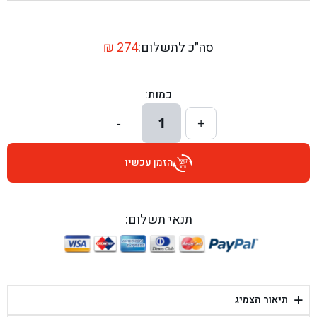
בן גל - שדרות יצחק רבין 1, באר יעקב - באר יעקב
בן גל - דרך השבעה 20, אזור - אזור
סה״כ לתשלום:
274
₪
בן גל - הכוזרי 1, תל אביב - תל אביב
כמות:
בן גל - הרצל 6, גדרה - גדרה
1
-
+
בן גל - שדרות דוד בן גוריון 8, באר שבע - באר שבע
הזמן עכשיו
בן גל - אוסלו 5, שדרות - שדרות
בן גל - תחנת אלון, ערד - ערד
תנאי תשלום:
בן גל - היובלים 26, הוד השרון - הוד השרון
בן גל - קלמן גבריאלוב 41, רחובות - רחובות
+
תיאור הצמיג
בן גל - יפת 88, תל אביב יפו - תל אביב