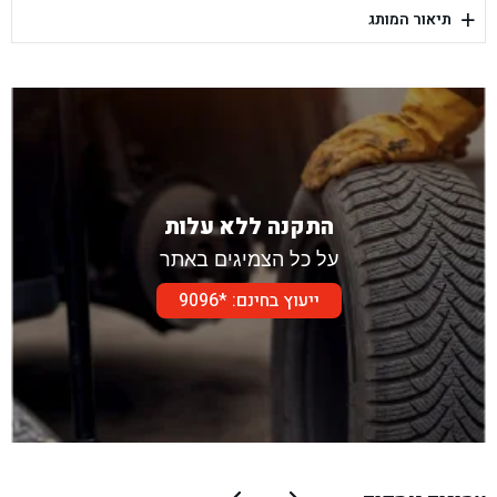
+
תיאור המותג
בן גל - דור אלון הר טוב - בית שמש
התקנה ללא עלות
על כל הצמיגים באתר
ייעוץ בחינם: *9096