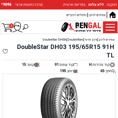
התקנה
ללא עלות
בפריסה ארצית
:מרכז הזמנות ארצי
*9096
צמיגים לרכב
גלגלים רזרביים
0
צמיגים לרכב
רכב פרטי
DoubleStar
DoubleStar DH03
DoubleStar DH03 195/65R15 91H
TL
קוד מהירות:
H
קוד עומס:
91
קוטר:
15
חתך:
65
רוחב:
195