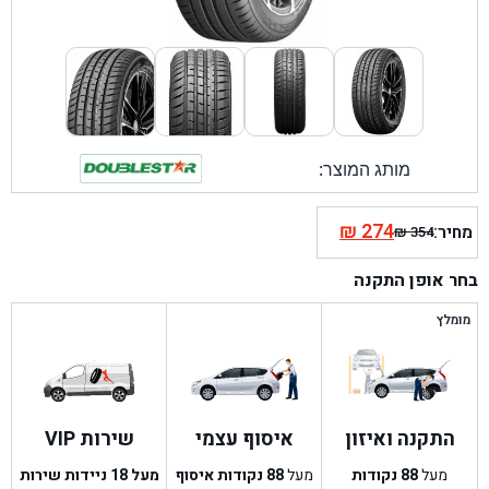
מותג המוצר:
₪
274
מחיר:
₪
354
המחיר
המחיר
הנוכחי
המקורי
בחר אופן התקנה
היה:
הוא:
₪ 354.
₪ 274.
מומלץ
התקנה ואיזון
איסוף עצמי
שירות VIP
מעל
88
נקודות
מעל
88
נקודות איסוף
מעל 18 ניידות שירות