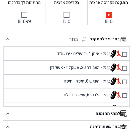
התקנה
בפריסה ארצית
בפריסה ארצית
ממתינות לך בדרכים
₪
699
₪
0
₪
0
בחר עיר להתקנה
בחר
בן גל - איתן 4, ירושלים - ירושלים
בן גל - העבודה 20, אשקלון - אשקלון
בן גל - השיש 8, חיפה - חיפה
בן גל - גלבוע 6, שילת - שילת
בן גל - פוריידיס, כניסה צפונית מול כביש 4 - פרדיס
למתי ההזמנה
בן גל - שכונת אזור תעשייה זעירה, עיילבון - עיילבון
בחר שעת הזמנה