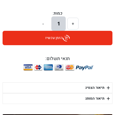
בן גל - הכוזרי 1, תל אביב - תל אביב
כמות:
בן גל - הרצל 6, גדרה - גדרה
1
-
+
בן גל - שדרות דוד בן גוריון 8, באר שבע - באר שבע
הזמן עכשיו
בן גל - אוסלו 5, שדרות - שדרות
בן גל - תחנת אלון, ערד - ערד
תנאי תשלום:
בן גל - היובלים 26, הוד השרון - הוד השרון
בן גל - קלמן גבריאלוב 41, רחובות - רחובות
+
תיאור הצמיג
בן גל - יפת 88, תל אביב יפו - תל אביב
+
תיאור המותג
בן גל - דור אלון הר טוב - בית שמש