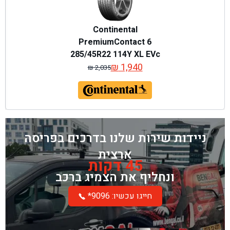
Continental
PremiumContact 6
285/45R22 114Y XL EVc
₪
1,940
₪
2,035
המחיר
המחיר
המקורי
הנוכחי
היה:
הוא:
₪ 2,035.
₪ 1,940.
ניידות שירות שלנו בדרכים בפריסה
ארצית
45 דקות
ונחליף את הצמיג ברכב
*חייגו עכשיו: 9096