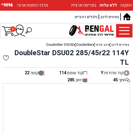
התקנה
ללא עלות
בפריסה ארצית
:מרכז הזמנות ארצי
*9096
צמיגים לרכב
גלגלים רזרביים
0
צמיגים לרכב
רכב פרטי
DoubleStar
DoubleStar DSU02
DoubleStar DSU02 285/45r22 114Y
TL
קוד מהירות:
Y
קוד עומס:
114
קוטר:
22
חתך:
45
רוחב:
285