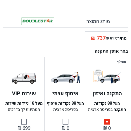
מותג המוצר:
₪
737
מחיר:
₪
817
המחיר
המחיר
הנוכחי
המקורי
בחר אופן התקנה
היה:
הוא:
₪ 817.
₪ 737.
מומלץ
התקנה ואיזון
איסוף עצמי
שירות VIP
מעל
88
נקודות
מעל
88
נקודות איסוף
מעל 18 ניידות שירות
התקנה
בפריסה ארצית
בפריסה ארצית
ממתינות לך בדרכים
₪
699
₪
0
₪
0