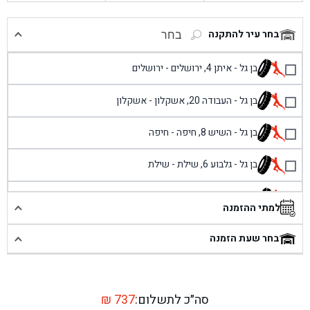
בחר עיר להתקנה
בחר
בן גל - איתן 4, ירושלים - ירושלים
בן גל - העבודה 20, אשקלון - אשקלון
בן גל - השיש 8, חיפה - חיפה
בן גל - גלבוע 6, שילת - שילת
בן גל - פוריידיס, כניסה צפונית מול כביש 4 - פרדיס
למתי ההזמנה
בן גל - שכונת אזור תעשייה זעירה, עיילבון - עיילבון
בחר שעת הזמנה
בן גל - שדרות יצחק רבין 1, באר יעקב - באר יעקב
בן גל - דרך השבעה 20, אזור - אזור
סה״כ לתשלום:
737
₪