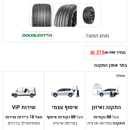
מותג המוצר:
₪
316
מחיר:
₪
396
המחיר
המחיר
הנוכחי
המקורי
בחר אופן התקנה
היה:
הוא:
₪ 396.
₪ 316.
מומלץ
התקנה ואיזון
איסוף עצמי
שירות VIP
מעל
88
נקודות
מעל
88
נקודות איסוף
מעל 18 ניידות שירות
התקנה
בפריסה ארצית
בפריסה ארצית
ממתינות לך בדרכים