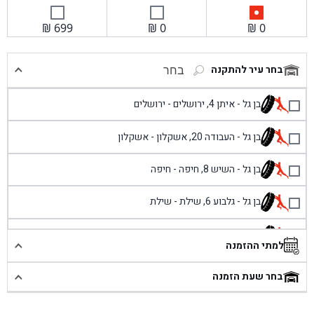
₪
699
₪
0
₪
0
בחר עיר להתקנה
בחר
בן גל - איתן 4, ירושלים - ירושלים
בן גל - העבודה 20, אשקלון - אשקלון
בן גל - השיש 8, חיפה - חיפה
בן גל - גלבוע 6, שילת - שילת
בן גל - פוריידיס, כניסה צפונית מול כביש 4 - פרדיס
למתי ההזמנה
בן גל - שכונת אזור תעשייה זעירה, עיילבון - עיילבון
בחר שעת הזמנה
בן גל - שדרות יצחק רבין 1, באר יעקב - באר יעקב