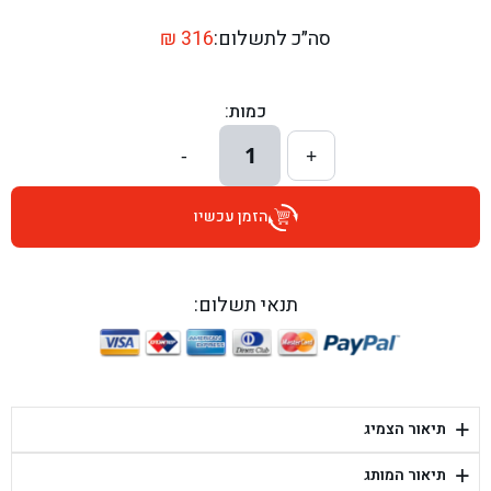
בן גל - דרך השבעה 20, אזור - אזור
סה״כ לתשלום:
316
₪
בן גל - הכוזרי 1, תל אביב - תל אביב
כמות:
בן גל - הרצל 6, גדרה - גדרה
1
-
+
בן גל - שדרות דוד בן גוריון 8, באר שבע - באר שבע
הזמן עכשיו
בן גל - אוסלו 5, שדרות - שדרות
בן גל - תחנת אלון, ערד - ערד
תנאי תשלום:
בן גל - היובלים 26, הוד השרון - הוד השרון
בן גל - קלמן גבריאלוב 41, רחובות - רחובות
+
תיאור הצמיג
בן גל - יפת 88, תל אביב יפו - תל אביב
+
תיאור המותג
בן גל - דור אלון הר טוב - בית שמש