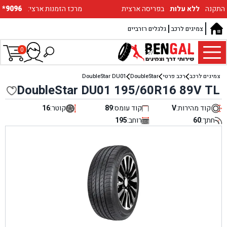
התקנה
ללא עלות
בפריסה ארצית
:מרכז הזמנות ארצי
*9096
צמיגים לרכב
גלגלים רזרביים
0
צמיגים לרכב
רכב פרטי
DoubleStar
DoubleStar DU01
DoubleStar DU01 195/60R16 89V TL
קוד מהירות:
V
קוד עומס:
89
קוטר:
16
חתך:
60
רוחב:
195