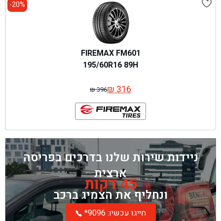
20%-
FIREMAX FM601
195/60R16 89H
₪
316
₪
396
המחיר
המחיר
המקורי
הנוכחי
היה:
הוא:
₪ 396.
₪ 316.
ניידות שירות שלנו בדרכים בפריסה
ארצית
45 דקות
ונחליף את הצמיג ברכב
*חייגו עכשיו: 9096