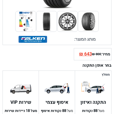
מותג המוצר:
₪
643
מחיר:
₪
800
המחיר
המחיר
הנוכחי
המקורי
בחר אופן התקנה
היה:
הוא:
₪ 800.
₪ 643.
מומלץ
התקנה ואיזון
איסוף עצמי
שירות VIP
מעל
88
נקודות
מעל
88
נקודות איסוף
מעל 18 ניידות שירות