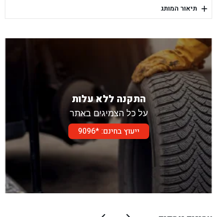
+
תיאור המותג
בן גל - דור אלון הר טוב - בית שמש
התקנה ללא עלות
על כל הצמיגים באתר
ייעוץ בחינם: *9096