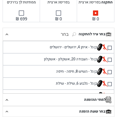
התקנה
בפריסה ארצית
בפריסה ארצית
ממתינות לך בדרכים
₪
699
₪
0
₪
0
בחר עיר להתקנה
בחר
בן גל - איתן 4, ירושלים - ירושלים
בן גל - העבודה 20, אשקלון - אשקלון
בן גל - השיש 8, חיפה - חיפה
בן גל - גלבוע 6, שילת - שילת
בן גל - פוריידיס, כניסה צפונית מול כביש 4 - פרדיס
למתי ההזמנה
בן גל - שכונת אזור תעשייה זעירה, עיילבון - עיילבון
בחר שעת הזמנה