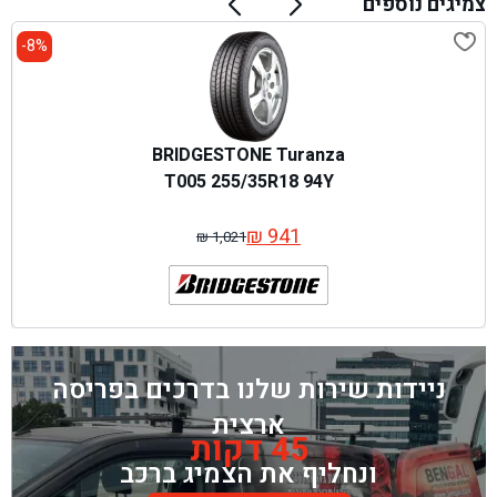
צמיגים נוספים
8%-
BRIDGESTONE Turanza
T005 255/35R18 94Y
₪
941
₪
1,021
המחיר
המחיר
המקורי
הנוכחי
היה:
הוא:
₪ 941.
₪ 1,021.
ניידות שירות שלנו בדרכים בפריסה
ארצית
45 דקות
ונחליף את הצמיג ברכב