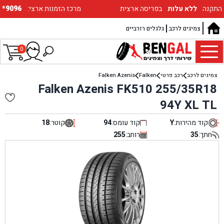
התקנה
ללא עלות
בפריסה ארצית
:מרכז הזמנות ארצי
*9096
צמיגים לרכב
גלגלים רזרביים
0
צמיגים לרכב
רכב פרטי
Falken
Falken Azenis
Falken Azenis FK510 255/35R18
94Y XL TL
קוד מהירות:
Y
קוד עומס:
94
קוטר:
18
חתך:
35
רוחב:
255