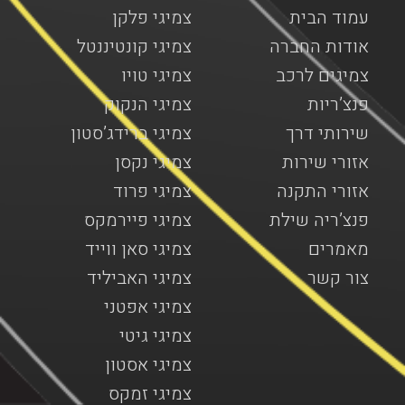
עמוד הבית
צמיגי פלקן
אודות החברה
צמיגי קונטיננטל
צמיגים לרכב
צמיגי טויו
פנצ’ריות
צמיגי הנקוק
שירותי דרך
צמיגי ברידג’סטון
אזורי שירות
צמיגי נקסן
אזורי התקנה
צמיגי פרוד
פנצ’ריה שילת
צמיגי פיירמקס
מאמרים
צמיגי סאן ווייד
צור קשר
צמיגי האביליד
צמיגי אפטני
צמיגי גיטי
צמיגי אסטון
צמיגי זמקס