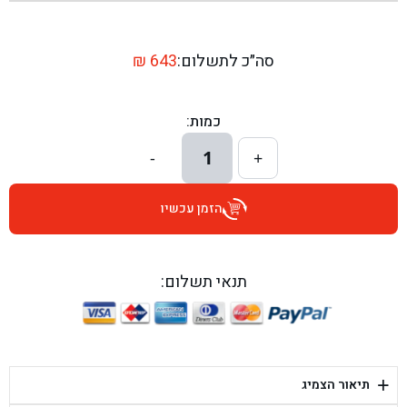
בן גל - שדרות יצחק רבין 1, באר יעקב - באר יעקב
בן גל - דרך השבעה 20, אזור - אזור
סה״כ לתשלום:
643
₪
בן גל - הכוזרי 1, תל אביב - תל אביב
כמות:
בן גל - הרצל 6, גדרה - גדרה
1
-
+
בן גל - שדרות דוד בן גוריון 8, באר שבע - באר שבע
הזמן עכשיו
בן גל - אוסלו 5, שדרות - שדרות
בן גל - תחנת אלון, ערד - ערד
תנאי תשלום:
בן גל - היובלים 26, הוד השרון - הוד השרון
בן גל - קלמן גבריאלוב 41, רחובות - רחובות
+
תיאור הצמיג
בן גל - יפת 88, תל אביב יפו - תל אביב