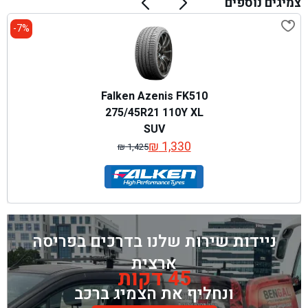
צמיגים נוספים
7%-
Falken Azenis FK510
275/45R21 110Y XL
SUV
₪
1,330
₪
1,425
המחיר
המחיר
המקורי
הנוכחי
היה:
הוא:
₪ 1,425.
₪ 1,330.
ניידות שירות שלנו בדרכים בפריסה
ארצית
45 דקות
ונחליף את הצמיג ברכב