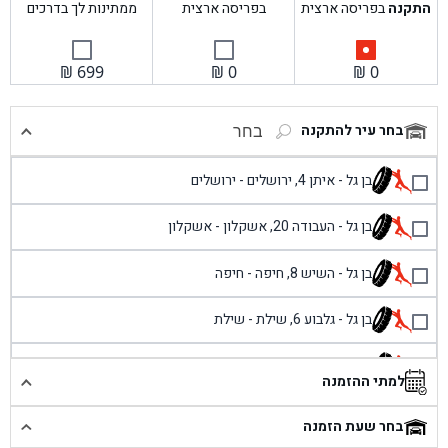
התקנה
בפריסה ארצית
בפריסה ארצית
ממתינות לך בדרכים
₪
699
₪
0
₪
0
בחר עיר להתקנה
בחר
בן גל - איתן 4, ירושלים - ירושלים
בן גל - העבודה 20, אשקלון - אשקלון
בן גל - השיש 8, חיפה - חיפה
בן גל - גלבוע 6, שילת - שילת
בן גל - פוריידיס, כניסה צפונית מול כביש 4 - פרדיס
למתי ההזמנה
בן גל - שכונת אזור תעשייה זעירה, עיילבון - עיילבון
בחר שעת הזמנה