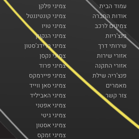
עמוד הבית
צמיגי פלקן
אודות החברה
צמיגי קונטיננטל
צמיגים לרכב
צמיגי טויו
פנצ’ריות
צמיגי הנקוק
שירותי דרך
צמיגי ברידג’סטון
אזורי שירות
צמיגי נקסן
אזורי התקנה
צמיגי פרוד
פנצ’ריה שילת
צמיגי פיירמקס
מאמרים
צמיגי סאן ווייד
צור קשר
צמיגי האביליד
צמיגי אפטני
צמיגי גיטי
צמיגי אסטון
צמיגי זמקס