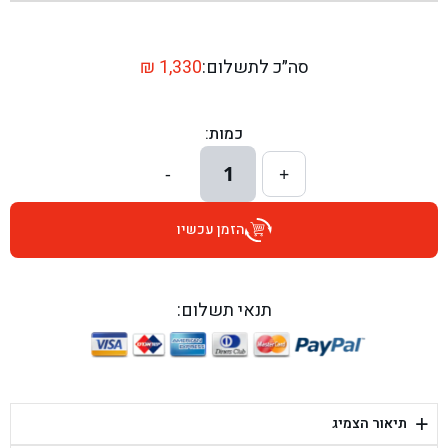
בן גל - שדרות יצחק רבין 1, באר יעקב - באר יעקב
בן גל - דרך השבעה 20, אזור - אזור
סה״כ לתשלום:
1,330
₪
בן גל - הכוזרי 1, תל אביב - תל אביב
כמות:
בן גל - הרצל 6, גדרה - גדרה
1
-
+
בן גל - שדרות דוד בן גוריון 8, באר שבע - באר שבע
הזמן עכשיו
בן גל - אוסלו 5, שדרות - שדרות
בן גל - תחנת אלון, ערד - ערד
תנאי תשלום:
בן גל - היובלים 26, הוד השרון - הוד השרון
בן גל - קלמן גבריאלוב 41, רחובות - רחובות
+
תיאור הצמיג
בן גל - יפת 88, תל אביב יפו - תל אביב