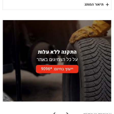
+
תיאור המותג
בן גל - דור אלון הר טוב - בית שמש
התקנה ללא עלות
על כל הצמיגים באתר
ייעוץ בחינם: *9096