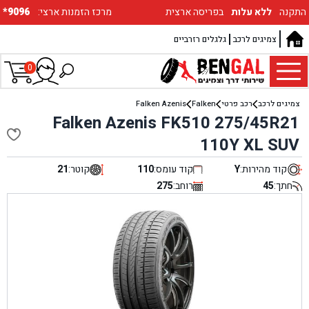
התקנה
ללא עלות
בפריסה ארצית
:מרכז הזמנות ארצי
*9096
צמיגים לרכב
גלגלים רזרביים
0
צמיגים לרכב
רכב פרטי
Falken
Falken Azenis
Falken Azenis FK510 275/45R21
110Y XL SUV
קוד מהירות:
Y
קוד עומס:
110
קוטר:
21
חתך:
45
רוחב:
275