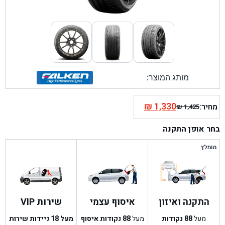
מותג המוצר:
₪
1,330
מחיר:
₪
1,425
המחיר
המחיר
הנוכחי
המקורי
בחר אופן התקנה
היה:
הוא:
₪ 1,425.
₪ 1,330.
מומלץ
התקנה ואיזון
איסוף עצמי
שירות VIP
מעל
88
נקודות
מעל
88
נקודות איסוף
מעל 18 ניידות שירות