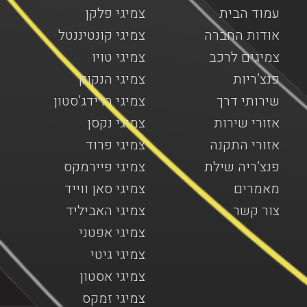
עמוד הבית
צמיגי פלקן
אודות החברה
צמיגי קונטיננטל
צמיגים לרכב
צמיגי טויו
פנצ’ריות
צמיגי הנקוק
שירותי דרך
צמיגי ברידג’סטון
אזורי שירות
צמיגי נקסן
אזורי התקנה
צמיגי פרוד
פנצ’ריה שילת
צמיגי פיירמקס
מאמרים
צמיגי סאן ווייד
צור קשר
צמיגי האביליד
צמיגי אפטני
צמיגי גיטי
צמיגי אסטון
צמיגי זמקס