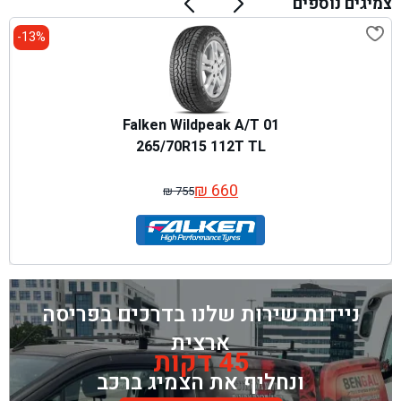
צמיגים נוספים
13%-
Falken Wildpeak A/T 01
265/70R15 112T TL
₪
660
₪
755
המחיר
המחיר
המקורי
הנוכחי
היה:
הוא:
₪ 755.
₪ 660.
ניידות שירות שלנו בדרכים בפריסה
ארצית
45 דקות
ונחליף את הצמיג ברכב