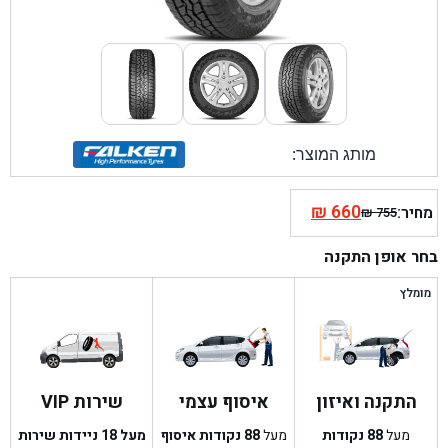
מותג המוצר:
₪
660
מחיר:
₪
755
המחיר
המחיר
הנוכחי
המקורי
בחר אופן התקנה
היה:
הוא:
₪ 755.
₪ 660.
מומלץ
התקנה ואיזון
איסוף עצמי
שירות VIP
מעל
88
נקודות
מעל
88
נקודות איסוף
מעל 18 ניידות שירות