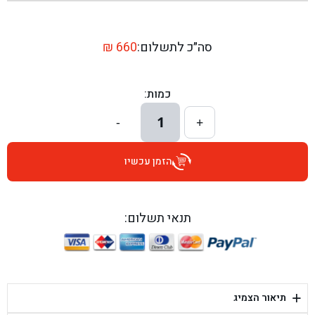
בן גל - שדרות יצחק רבין 1, באר יעקב - באר יעקב
בן גל - דרך השבעה 20, אזור - אזור
סה״כ לתשלום:
660
₪
בן גל - הכוזרי 1, תל אביב - תל אביב
כמות:
בן גל - הרצל 6, גדרה - גדרה
1
-
+
בן גל - שדרות דוד בן גוריון 8, באר שבע - באר שבע
הזמן עכשיו
בן גל - אוסלו 5, שדרות - שדרות
בן גל - תחנת אלון, ערד - ערד
תנאי תשלום:
בן גל - היובלים 26, הוד השרון - הוד השרון
בן גל - קלמן גבריאלוב 41, רחובות - רחובות
+
תיאור הצמיג
בן גל - יפת 88, תל אביב יפו - תל אביב