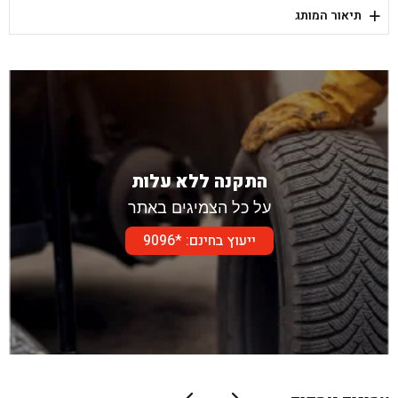
+
תיאור המותג
בן גל - דור אלון הר טוב - בית שמש
התקנה ללא עלות
על כל הצמיגים באתר
ייעוץ בחינם: *9096