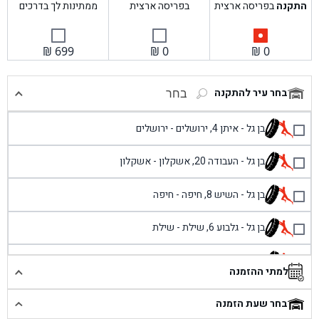
התקנה
בפריסה ארצית
בפריסה ארצית
ממתינות לך בדרכים
₪
699
₪
0
₪
0
בחר עיר להתקנה
בחר
בן גל - איתן 4, ירושלים - ירושלים
בן גל - העבודה 20, אשקלון - אשקלון
בן גל - השיש 8, חיפה - חיפה
בן גל - גלבוע 6, שילת - שילת
בן גל - פוריידיס, כניסה צפונית מול כביש 4 - פרדיס
למתי ההזמנה
בן גל - שכונת אזור תעשייה זעירה, עיילבון - עיילבון
בחר שעת הזמנה