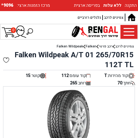
התקנה
ללא עלות
בפריסה ארצית
:מרכז הזמנות ארצי
*9096
צמיגים לרכב
גלגלים רזרביים
0
צמיגים לרכב
רכב פרטי
Falken
Falken Wildpeak
Falken Wildpeak A/T 01 265/70R15
112T TL
קוד מהירות:
T
קוד עומס:
112
קוטר:
15
חתך:
70
רוחב:
265