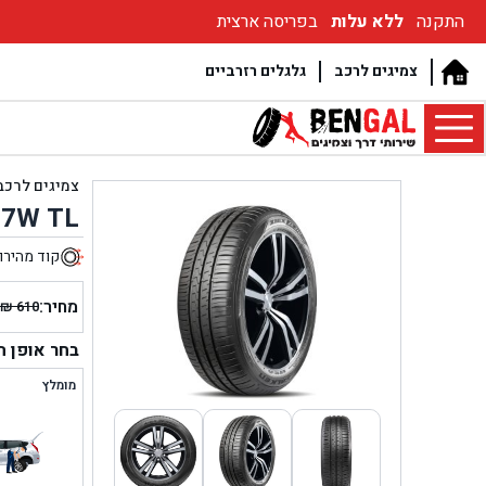
התקנה
ללא עלות
בפריסה ארצית
צמיגים לרכב
גלגלים רזרביים
צמיגים לרכב
97W TL
קוד מהירו
9
מחיר:
₪
610
המחיר
המחיר
הנוכחי
המקור
בחר אופן 
היה:
הוא:
מומלץ
₪ 610.
₪ 559.