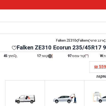
רכב פרטי
Falken
Falken ZE310
Falken ZE310 Ecorun 235/45R17 
ת:
W
קוד עומס:
97
קוטר:
17
חתך:
45
₪
55
י
התקנה