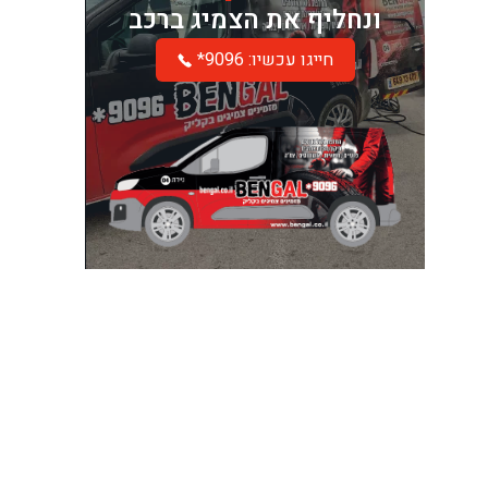
ונחליף את הצמיג ברכב
*חייגו עכשיו: 9096