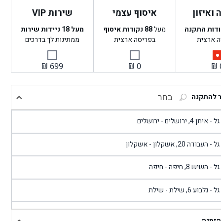
ואיזון
איסוף עצמי
שירות VIP
ודות התקנה
מעל
88
נקודות איסוף
מעל 18 ניידות שירות
ה ארצית
בפריסה ארצית
ממתינות לך בדרכים
₪
699
₪
0
₪
ר להתקנה
בחר
- איתן 4, ירושלים - ירושלים
 - העבודה 20, אשקלון - אשקלון
 - השיש 8, חיפה - חיפה
 - גלבוע 6, שילת - שילת
גל - פוריידיס, כניסה צפונית מול כביש 4 - פרדיס
הזמנה