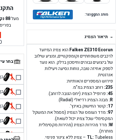
התקנה 
מותג המggוצר:
מעל
88
נק
בפריס
-
תיאור הצמיג
0
Falken ZE310 Ecorun
הוא צמיג המיועד
לרכבים משפחתיים וקומפקטיים, ומציע שילוב
בחר עי
של ביצועים גבוהים וחיסכון בדלק. הוא נועד
לספק אחיזה טובה, נוחות נסיעה ויעילות
אנרגטית.
בן גל 
פירוש המספרים והאותיות:
235:
רוחב הצמיג במ”מ.
בן גל
45:
פרופיל הצמיג (יחס הגובה לרוחב).
R:
מבנה הצמיג רדיאלי (Radial).
בן גל
17:
קוטר החישוק באינץ’.
97:
מדד העומס של הצמיג (מסמל את המשקל
המקסימלי שכל צמיג יכול לשאת).
בן גל
W:
מדד מהירות הצמיג (מהירות מקסימלית
מותרת).
בן 
Tubeless – צמיג ללא צינור פנימי.
TL:
למתי ה