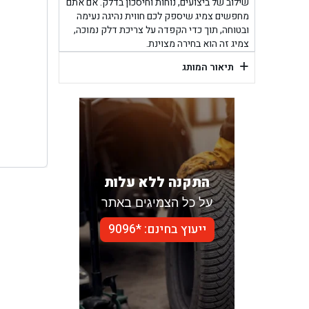
בן ג
שילוב של ביצועים, נוחות וחיסכון בדלק. אם אתם
מחפשים צמיג שיספק לכם חווית נהיגה נעימה
ובטוחה, תוך כדי הקפדה על צריכת דלק נמוכה,
בן גל -
צמיג זה הוא בחירה מצוינת.
+
בן
תיאור המותג
התקנה ללא עלות
על כל הצמיגים באתר
ייעוץ בחינם: *9096