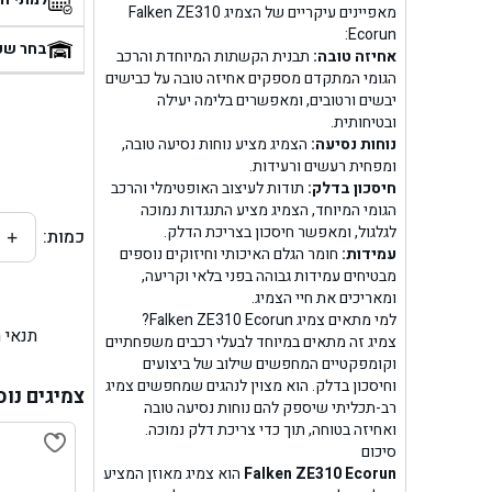
מאפיינים עיקריים של הצמיג Falken ZE310
בן
Ecorun:
בחר שע
אחיזה טובה:
תבנית הקשתות המיוחדת והרכב
הגומי המתקדם מספקים אחיזה טובה על כבישים
בן ג
יבשים ורטובים, ומאפשרים בלימה יעילה
ובטיחותית.
בן ג
נוחות נסיעה:
הצמיג מציע נוחות נסיעה טובה,
ומפחית רעשים ורעידות.
בן גל 
חיסכון בדלק:
תודות לעיצוב האופטימלי והרכב
הגומי המיוחד, הצמיג מציע התנגדות נמוכה
לגלגול, ומאפשר חיסכון בצריכת הדלק.
כמות:
+
בן גל
עמידות:
חומר הגלם האיכותי וחיזוקים נוספים
מבטיחים עמידות גבוהה בפני בלאי וקריעה,
בן ג
ומאריכים את חיי הצמיג.
למי מתאים צמיג Falken ZE310 Ecorun?
תנאי 
בן גל
צמיג זה מתאים במיוחד לבעלי רכבים משפחתיים
וקומפקטיים המחפשים שילוב של ביצועים
וחיסכון בדלק. הוא מצוין לנהגים שמחפשים צמיג
בן
צמיגים נוס
רב-תכליתי שיספק להם נוחות נסיעה טובה
ואחיזה בטוחה, תוך כדי צריכת דלק נמוכה.
בן גל 
סיכום
Falken ZE310 Ecorun
הוא צמיג מאוזן המציע