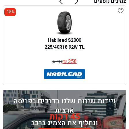
צמיגים נוספים
18%-
Habilead S2000
225/40R18 92W TL
₪
358
₪
438
המחיר
המחיר
המקורי
הנוכחי
היה:
הוא:
₪ 438.
₪ 358.
ניידות שירות שלנו בדרכים בפריסה
ארצית
45 דקות
ונחליף את הצמיג ברכב