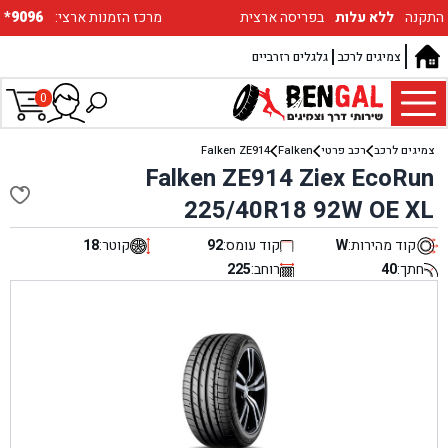
התקנה
ללא עלות
בפריסה ארצית
:מרכז הזמנות ארצי
*9096
צמיגים לרכב
גלגלים רזרביים
0
צמיגים לרכב
רכב פרטי
Falken
Falken ZE914
Falken ZE914 Ziex EcoRun
225/40R18 92W OE XL
קוד מהירות:
W
קוד עומס:
92
קוטר:
18
חתך:
40
רוחב:
225