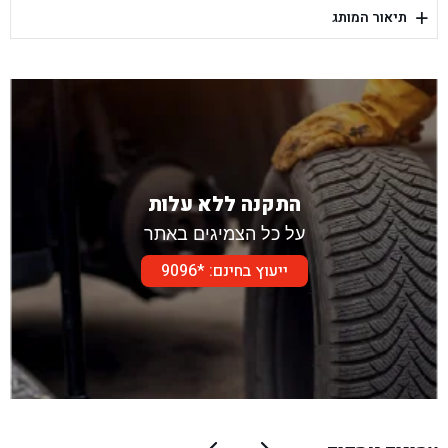
+
תיאור המותג
בן גל - דור אלון הר טוב - בית שמש
התקנה ללא עלות
על כל הצמיגים באתר
ייעוץ בחינם: *9096