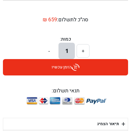
בן גל - שדרות יצחק רבין 1, באר יעקב - באר יעקב
בן גל - דרך השבעה 20, אזור - אזור
סה״כ לתשלום:
659
₪
בן גל - הכוזרי 1, תל אביב - תל אביב
כמות:
בן גל - הרצל 6, גדרה - גדרה
1
-
+
בן גל - שדרות דוד בן גוריון 8, באר שבע - באר שבע
הזמן עכשיו
בן גל - אוסלו 5, שדרות - שדרות
בן גל - תחנת אלון, ערד - ערד
תנאי תשלום:
בן גל - היובלים 26, הוד השרון - הוד השרון
בן גל - קלמן גבריאלוב 41, רחובות - רחובות
+
תיאור הצמיג
בן גל - יפת 88, תל אביב יפו - תל אביב