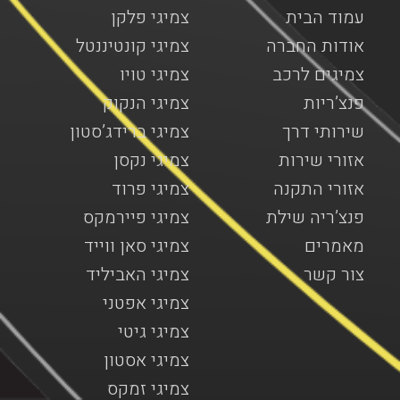
עמוד הבית
צמיגי פלקן
אודות החברה
צמיגי קונטיננטל
צמיגים לרכב
צמיגי טויו
פנצ’ריות
צמיגי הנקוק
שירותי דרך
צמיגי ברידג’סטון
אזורי שירות
צמיגי נקסן
אזורי התקנה
צמיגי פרוד
פנצ’ריה שילת
צמיגי פיירמקס
מאמרים
צמיגי סאן ווייד
צור קשר
צמיגי האביליד
צמיגי אפטני
צמיגי גיטי
צמיגי אסטון
צמיגי זמקס