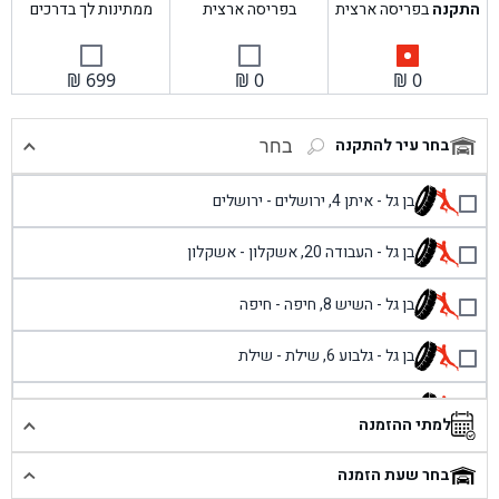
התקנה
בפריסה ארצית
בפריסה ארצית
ממתינות לך בדרכים
₪
699
₪
0
₪
0
בחר עיר להתקנה
בחר
בן גל - איתן 4, ירושלים - ירושלים
בן גל - העבודה 20, אשקלון - אשקלון
בן גל - השיש 8, חיפה - חיפה
בן גל - גלבוע 6, שילת - שילת
בן גל - פוריידיס, כניסה צפונית מול כביש 4 - פרדיס
למתי ההזמנה
בן גל - שכונת אזור תעשייה זעירה, עיילבון - עיילבון
בחר שעת הזמנה