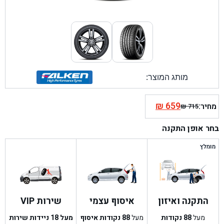
מותג המוצר:
₪
659
מחיר:
₪
715
המחיר
המחיר
הנוכחי
המקורי
בחר אופן התקנה
היה:
הוא:
₪ 715.
₪ 659.
מומלץ
התקנה ואיזון
איסוף עצמי
שירות VIP
מעל
88
נקודות
מעל
88
נקודות איסוף
מעל 18 ניידות שירות