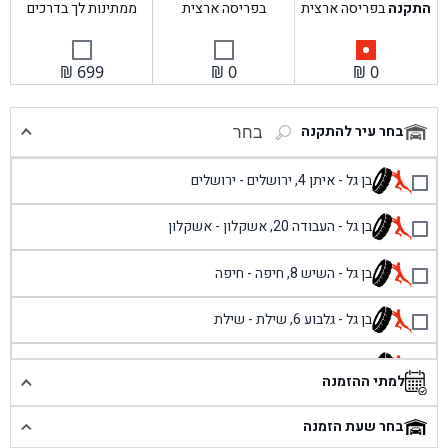
התקנה
בפריסה ארצית
בפריסה ארצית
ממתינות לך בדרכים
₪
699
₪
0
₪
0
בחר עיר להתקנה
בחר
בן גל - איתן 4, ירושלים - ירושלים
בן גל - העבודה 20, אשקלון - אשקלון
בן גל - השיש 8, חיפה - חיפה
בן גל - גלבוע 6, שילת - שילת
בן גל - פוריידיס, כניסה צפונית מול כביש 4 - פרדיס
למתי ההזמנה
בן גל - שכונת אזור תעשייה זעירה, עיילבון - עיילבון
בחר שעת הזמנה