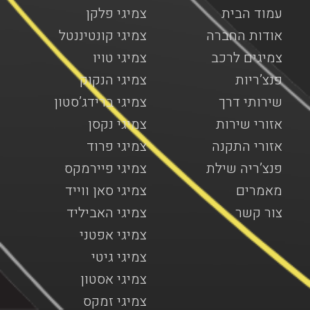
עמוד הבית
צמיגי פלקן
אודות החברה
צמיגי קונטיננטל
צמיגים לרכב
צמיגי טויו
פנצ’ריות
צמיגי הנקוק
שירותי דרך
צמיגי ברידג’סטון
אזורי שירות
צמיגי נקסן
אזורי התקנה
צמיגי פרוד
פנצ’ריה שילת
צמיגי פיירמקס
מאמרים
צמיגי סאן ווייד
צור קשר
צמיגי האביליד
צמיגי אפטני
צמיגי גיטי
צמיגי אסטון
צמיגי זמקס