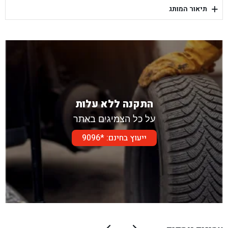
+
תיאור המותג
בן גל - דור אלון הר טוב - בית שמש
התקנה ללא עלות
על כל הצמיגים באתר
ייעוץ בחינם: *9096