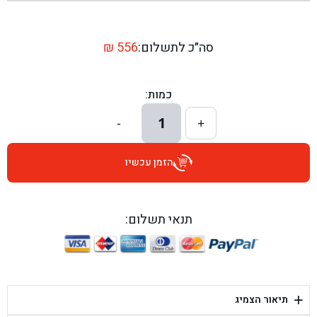
בן גל - שדרות יצחק רבין 1, באר יעקב - באר יעקב
בן גל - דרך השבעה 20, אזור - אזור
סה״כ לתשלום:
556
₪
בן גל - הכוזרי 1, תל אביב - תל אביב
כמות:
בן גל - הרצל 6, גדרה - גדרה
1
-
+
בן גל - שדרות דוד בן גוריון 8, באר שבע - באר שבע
הזמן עכשיו
בן גל - אוסלו 5, שדרות - שדרות
בן גל - תחנת אלון, ערד - ערד
תנאי תשלום:
בן גל - היובלים 26, הוד השרון - הוד השרון
בן גל - קלמן גבריאלוב 41, רחובות - רחובות
+
תיאור הצמיג
בן גל - יפת 88, תל אביב יפו - תל אביב