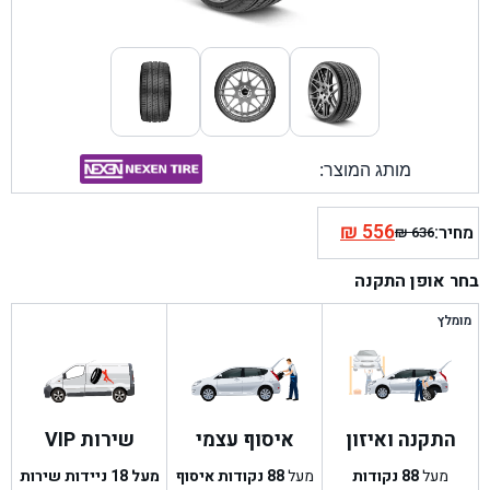
מותג המוצר:
₪
556
מחיר:
₪
636
המחיר
המחיר
הנוכחי
המקורי
בחר אופן התקנה
היה:
הוא:
₪ 636.
₪ 556.
מומלץ
התקנה ואיזון
איסוף עצמי
שירות VIP
מעל
88
נקודות
מעל
88
נקודות איסוף
מעל 18 ניידות שירות