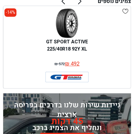
צמיגים נוספים
14%-
GT SPORT ACTIVE
225/40R18 92Y XL
₪
492
₪
572
המחיר
המחיר
המקורי
הנוכחי
היה:
הוא:
₪ 572.
₪ 492.
ניידות שירות שלנו בדרכים בפריסה
ארצית
45 דקות
ונחליף את הצמיג ברכב