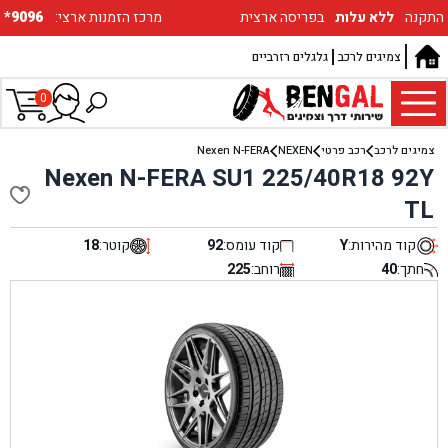
התקנה
ללא עלות
בפריסה ארצית
:מרכז הזמנות ארצי
*9096
צמיגים לרכב
גלגלים רזרביים
0
צמיגים לרכב
רכב פרטי
NEXEN
Nexen N-FERA
Nexen N-FERA SU1 225/40R18 92Y
TL
קוד מהירות:
Y
קוד עומס:
92
קוטר:
18
חתך:
40
רוחב:
225