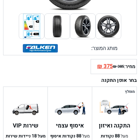
מותג המוצר:
₪
375
מחיר:
₪
385
המחיר
המחיר
הנוכחי
המקורי
בחר אופן התקנה
היה:
הוא:
₪ 385.
₪ 375.
מומלץ
התקנה ואיזון
איסוף עצמי
שירות VIP
מעל
88
נקודות
מעל
88
נקודות איסוף
מעל 18 ניידות שירות