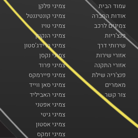
עמוד הבית
צמיגי פלקן
אודות החברה
צמיגי קונטיננטל
צמיגים לרכב
צמיגי טויו
פנצ’ריות
צמיגי הנקוק
שירותי דרך
צמיגי ברידג’סטון
אזורי שירות
צמיגי נקסן
אזורי התקנה
צמיגי פרוד
פנצ’ריה שילת
צמיגי פיירמקס
מאמרים
צמיגי סאן ווייד
צור קשר
צמיגי האביליד
צמיגי אפטני
צמיגי גיטי
צמיגי אסטון
צמיגי זמקס