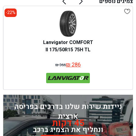
צמיגים נוספים
22%-
Lanvigator COMFORT
II 175/50R15 75H TL
₪
286
₪
366
המחיר
המחיר
המקורי
הנוכחי
היה:
הוא:
₪ 366.
₪ 286.
ניידות שירות שלנו בדרכים בפריסה
ארצית
45 דקות
ונחליף את הצמיג ברכב