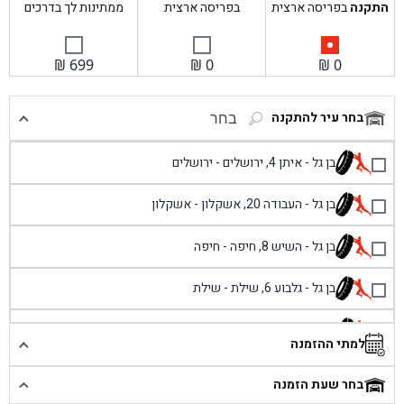
התקנה
בפריסה ארצית
בפריסה ארצית
ממתינות לך בדרכים
₪
699
₪
0
₪
0
בחר עיר להתקנה
בחר
בן גל - איתן 4, ירושלים - ירושלים
בן גל - העבודה 20, אשקלון - אשקלון
בן גל - השיש 8, חיפה - חיפה
בן גל - גלבוע 6, שילת - שילת
בן גל - פוריידיס, כניסה צפונית מול כביש 4 - פרדיס
למתי ההזמנה
בן גל - שכונת אזור תעשייה זעירה, עיילבון - עיילבון
בחר שעת הזמנה