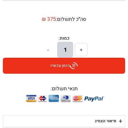
בן גל - שדרות יצחק רבין 1, באר יעקב - באר יעקב
בן גל - דרך השבעה 20, אזור - אזור
סה״כ לתשלום:
375
₪
בן גל - הכוזרי 1, תל אביב - תל אביב
כמות:
בן גל - הרצל 6, גדרה - גדרה
1
-
+
בן גל - שדרות דוד בן גוריון 8, באר שבע - באר שבע
הזמן עכשיו
בן גל - אוסלו 5, שדרות - שדרות
בן גל - תחנת אלון, ערד - ערד
תנאי תשלום:
בן גל - היובלים 26, הוד השרון - הוד השרון
בן גל - קלמן גבריאלוב 41, רחובות - רחובות
+
תיאור הצמיג
בן גל - יפת 88, תל אביב יפו - תל אביב