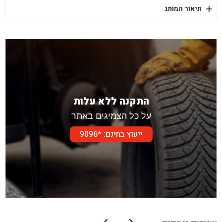
+
תיאור המותג
בן גל - דור אלון הר טוב - בית שמש
התקנה ללא עלות
על כל הצמיגים באתר
ייעוץ בחינם: *9096