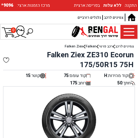
התקנה
ללא עלות
בפריסה ארצית
:מרכז הזמנות ארצי
*9096
צמיגים לרכב
גלגלים רזרביים
0
צמיגים לרכב
רכב פרטי
Falken
Falken Ziex
Falken Ziex ZE310 Ecorun
175/50R15 75H
קוד מהירות:
H
קוד עומס:
75
קוטר:
15
חתך:
50
רוחב:
175