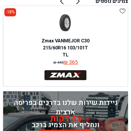
צמיגים נוספים
18%-
Zmax VANMEJOR C30
215/60R16 103/101T
TL
₪
365
₪
445
המחיר
המחיר
המקורי
הנוכחי
היה:
הוא:
₪ 445.
₪ 365.
ניידות שירות שלנו בדרכים בפריסה
ארצית
45 דקות
ונחליף את הצמיג ברכב