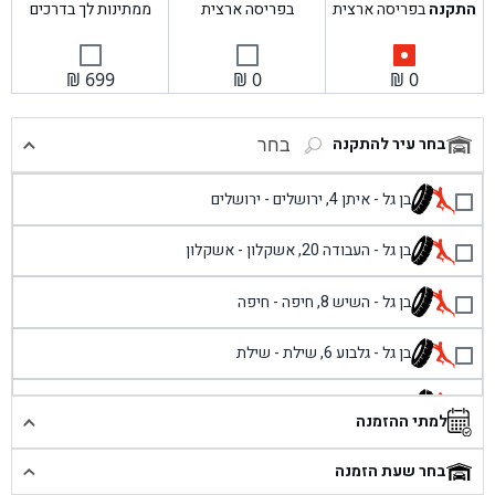
התקנה
בפריסה ארצית
בפריסה ארצית
ממתינות לך בדרכים
₪
699
₪
0
₪
0
בחר עיר להתקנה
בחר
בן גל - איתן 4, ירושלים - ירושלים
בן גל - העבודה 20, אשקלון - אשקלון
בן גל - השיש 8, חיפה - חיפה
בן גל - גלבוע 6, שילת - שילת
בן גל - פוריידיס, כניסה צפונית מול כביש 4 - פרדיס
למתי ההזמנה
בן גל - שכונת אזור תעשייה זעירה, עיילבון - עיילבון
בחר שעת הזמנה