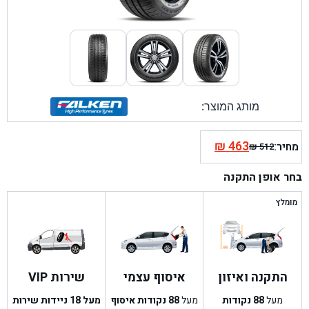
מותג המוצר:
₪
463
מחיר:
₪
512
המחיר
המחיר
הנוכחי
המקורי
בחר אופן התקנה
היה:
הוא:
₪ 512.
₪ 463.
מומלץ
התקנה ואיזון
איסוף עצמי
שירות VIP
מעל
88
נקודות
מעל
88
נקודות איסוף
מעל 18 ניידות שירות