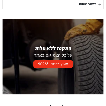
+
תיאור המותג
בן גל - דור אלון הר טוב - בית שמש
התקנה ללא עלות
על כל הצמיגים באתר
ייעוץ בחינם: *9096