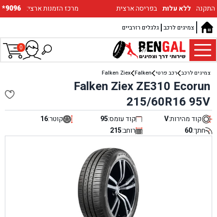
התקנה
ללא עלות
בפריסה ארצית
:מרכז הזמנות ארצי
*9096
צמיגים לרכב
גלגלים רזרביים
0
צמיגים לרכב
רכב פרטי
Falken
Falken Ziex
Falken Ziex ZE310 Ecorun
215/60R16 95V
קוד מהירות:
V
קוד עומס:
95
קוטר:
16
חתך:
60
רוחב:
215