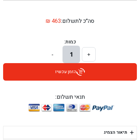
בן גל - שדרות יצחק רבין 1, באר יעקב - באר יעקב
בן גל - דרך השבעה 20, אזור - אזור
סה״כ לתשלום:
463
₪
בן גל - הכוזרי 1, תל אביב - תל אביב
כמות:
בן גל - הרצל 6, גדרה - גדרה
1
-
+
בן גל - שדרות דוד בן גוריון 8, באר שבע - באר שבע
הזמן עכשיו
בן גל - אוסלו 5, שדרות - שדרות
בן גל - תחנת אלון, ערד - ערד
תנאי תשלום:
בן גל - היובלים 26, הוד השרון - הוד השרון
בן גל - קלמן גבריאלוב 41, רחובות - רחובות
+
תיאור הצמיג
בן גל - יפת 88, תל אביב יפו - תל אביב