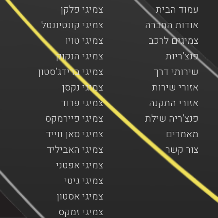
עמוד הבית
צמיגי פלקן
אודות החברה
צמיגי קונטיננטל
צמיגים לרכב
צמיגי טויו
פנצ’ריות
צמיגי הנקוק
שירותי דרך
צמיגי ברידג’סטון
אזורי שירות
צמיגי נקסן
אזורי התקנה
צמיגי פרוד
פנצ’ריה שילת
צמיגי פיירמקס
מאמרים
צמיגי סאן ווייד
צור קשר
צמיגי האביליד
צמיגי אפטני
צמיגי גיטי
צמיגי אסטון
צמיגי זמקס