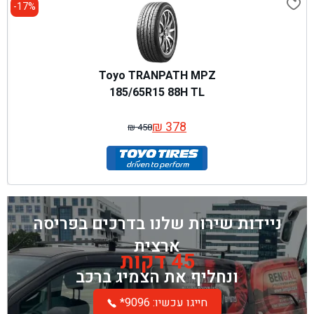
17%-
Toyo TRANPATH MPZ
185/65R15 88H TL
₪
378
₪
458
המחיר
המחיר
המקורי
הנוכחי
היה:
הוא:
₪ 458.
₪ 378.
ניידות שירות שלנו בדרכים בפריסה
ארצית
45 דקות
ונחליף את הצמיג ברכב
*חייגו עכשיו: 9096