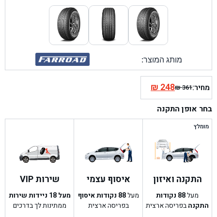
מותג המוצר:
₪
248
מחיר:
₪
361
המחיר
המחיר
הנוכחי
המקורי
בחר אופן התקנה
היה:
הוא:
₪ 361.
₪ 248.
מומלץ
התקנה ואיזון
איסוף עצמי
שירות VIP
מעל
88
נקודות
מעל
88
נקודות איסוף
מעל 18 ניידות שירות
התקנה
בפריסה ארצית
בפריסה ארצית
ממתינות לך בדרכים