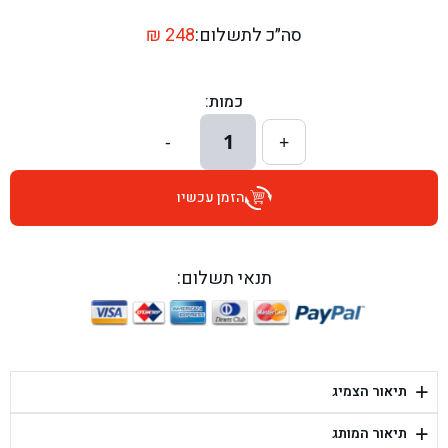
בן גל - דרך השבעה 20, אזור - אזור
סה״כ לתשלום:
248
₪
בן גל - הכוזרי 1, תל אביב - תל אביב
כמות:
בן גל - הרצל 6, גדרה - גדרה
1
-
+
בן גל - שדרות דוד בן גוריון 8, באר שבע - באר שבע
הזמן עכשיו
בן גל - אוסלו 5, שדרות - שדרות
בן גל - תחנת אלון, ערד - ערד
תנאי תשלום:
בן גל - היובלים 26, הוד השרון - הוד השרון
בן גל - קלמן גבריאלוב 41, רחובות - רחובות
+
תיאור הצמיג
בן גל - יפת 88, תל אביב יפו - תל אביב
+
תיאור המותג
בן גל - דור אלון הר טוב - בית שמש