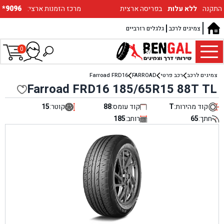
התקנה
ללא עלות
בפריסה ארצית
:מרכז הזמנות ארצי
*9096
צמיגים לרכב
גלגלים רזרביים
0
צמיגים לרכב
רכב פרטי
FARROAD
Farroad FRD16
Farroad FRD16 185/65R15 88T TL
קוד מהירות:
T
קוד עומס:
88
קוטר:
15
חתך:
65
רוחב:
185