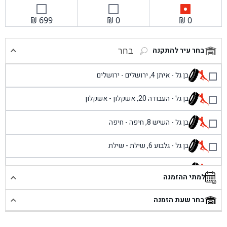
₪
699
₪
0
₪
0
בחר עיר להתקנה
בחר
בן גל - איתן 4, ירושלים - ירושלים
בן גל - העבודה 20, אשקלון - אשקלון
בן גל - השיש 8, חיפה - חיפה
בן גל - גלבוע 6, שילת - שילת
בן גל - פוריידיס, כניסה צפונית מול כביש 4 - פרדיס
למתי ההזמנה
בן גל - שכונת אזור תעשייה זעירה, עיילבון - עיילבון
בחר שעת הזמנה
בן גל - שדרות יצחק רבין 1, באר יעקב - באר יעקב