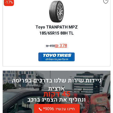
17%-
Toyo TRANPATH MPZ
185/65R15 88H TL
₪
378
₪
458
המחיר
המחיר
המקורי
הנוכחי
היה:
הוא:
₪ 458.
₪ 378.
ניידות שירות שלנו בדרכים בפריסה
ארצית
45 דקות
ונחליף את הצמיג ברכב
*חייגו עכשיו: 9096