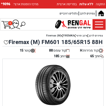
התקנה
ללא עלות
בפריסה ארצית
:מרכז הזמנות ארצי
*9096
צמיגים לרכב
גלגלים רזרביים
0
צמיגים לרכב
רכב פרטי
FIREMAX
Firemax (M)
Firemax (M) FM601 185/65R15 88H
קוד מהירות:
H
קוד עומס:
88
קוטר:
15
חתך:
65
רוחב:
185