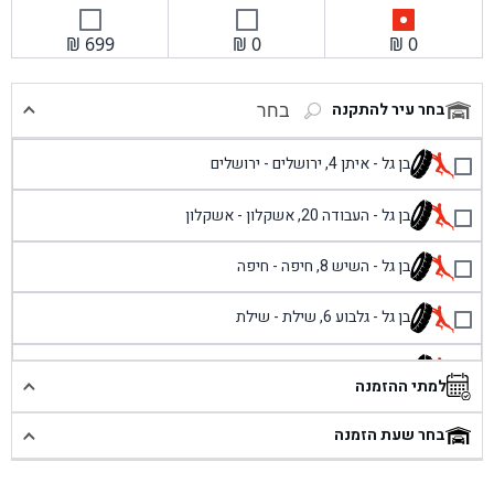
₪
699
₪
0
₪
0
בחר עיר להתקנה
בחר
בן גל - איתן 4, ירושלים - ירושלים
בן גל - העבודה 20, אשקלון - אשקלון
בן גל - השיש 8, חיפה - חיפה
בן גל - גלבוע 6, שילת - שילת
בן גל - פוריידיס, כניסה צפונית מול כביש 4 - פרדיס
למתי ההזמנה
בן גל - שכונת אזור תעשייה זעירה, עיילבון - עיילבון
בחר שעת הזמנה
בן גל - שדרות יצחק רבין 1, באר יעקב - באר יעקב