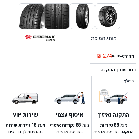
מותג המוצר:
₪
274
מחיר:
₪
354
המחיר
המחיר
הנוכחי
המקורי
בחר אופן התקנה
היה:
הוא:
₪ 354.
₪ 274.
מומלץ
התקנה ואיזון
איסוף עצמי
שירות VIP
מעל
88
נקודות
מעל
88
נקודות איסוף
מעל 18 ניידות שירות
התקנה
בפריסה ארצית
בפריסה ארצית
ממתינות לך בדרכים