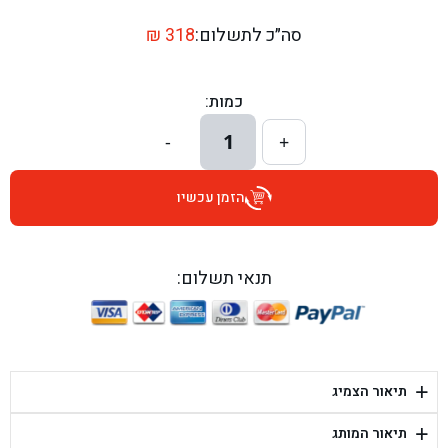
בן גל - דרך השבעה 20, אזור - אזור
סה״כ לתשלום:
318
₪
בן גל - הכוזרי 1, תל אביב - תל אביב
כמות:
בן גל - הרצל 6, גדרה - גדרה
1
-
+
בן גל - שדרות דוד בן גוריון 8, באר שבע - באר שבע
הזמן עכשיו
בן גל - אוסלו 5, שדרות - שדרות
בן גל - תחנת אלון, ערד - ערד
תנאי תשלום:
בן גל - היובלים 26, הוד השרון - הוד השרון
בן גל - קלמן גבריאלוב 41, רחובות - רחובות
+
תיאור הצמיג
בן גל - יפת 88, תל אביב יפו - תל אביב
+
תיאור המותג
בן גל - דור אלון הר טוב - בית שמש