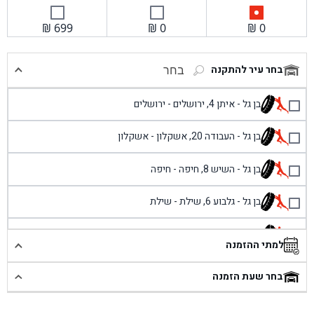
₪
699
₪
0
₪
0
בחר עיר להתקנה
בחר
בן גל - איתן 4, ירושלים - ירושלים
בן גל - העבודה 20, אשקלון - אשקלון
בן גל - השיש 8, חיפה - חיפה
בן גל - גלבוע 6, שילת - שילת
בן גל - פוריידיס, כניסה צפונית מול כביש 4 - פרדיס
למתי ההזמנה
בן גל - שכונת אזור תעשייה זעירה, עיילבון - עיילבון
בחר שעת הזמנה
בן גל - שדרות יצחק רבין 1, באר יעקב - באר יעקב