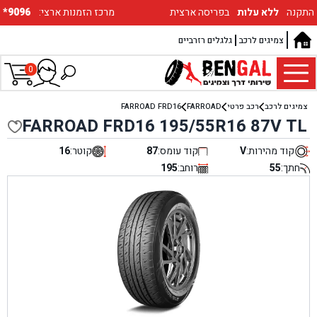
התקנה
ללא עלות
בפריסה ארצית
:מרכז הזמנות ארצי
*9096
צמיגים לרכב
גלגלים רזרביים
0
צמיגים לרכב
רכב פרטי
FARROAD
FARROAD FRD16
FARROAD FRD16 195/55R16 87V TL
קוד מהירות:
V
קוד עומס:
87
קוטר:
16
חתך:
55
רוחב:
195