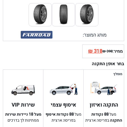
מותג המוצר:
₪
318
מחיר:
₪
398
המחיר
המחיר
הנוכחי
המקורי
בחר אופן התקנה
היה:
הוא:
₪ 398.
₪ 318.
מומלץ
התקנה ואיזון
איסוף עצמי
שירות VIP
מעל
88
נקודות
מעל
88
נקודות איסוף
מעל 18 ניידות שירות
התקנה
בפריסה ארצית
בפריסה ארצית
ממתינות לך בדרכים