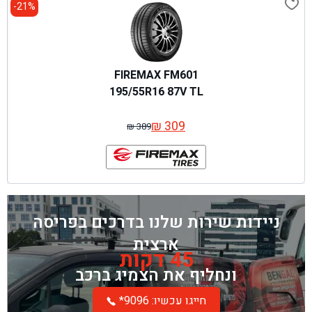
21%-
FIREMAX FM601
195/55R16 87V TL
₪
309
₪
389
המחיר
המחיר
המקורי
הנוכחי
היה:
הוא:
₪ 389.
₪ 309.
ניידות שירות שלנו בדרכים בפריסה
ארצית
45 דקות
ונחליף את הצמיג ברכב
*חייגו עכשיו: 9096