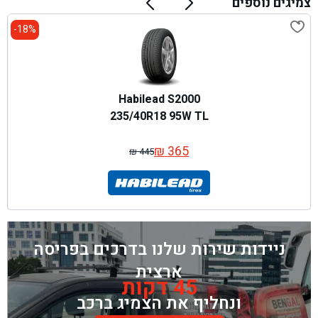
צמיגים נוספים
18%-
Habilead S2000
235/40R18 95W TL
₪
365
₪
445
המחיר
המחיר
המקורי
הנוכחי
היה:
הוא:
₪ 445.
₪ 365.
ניידות שירות שלנו בדרכים בפריסה
ארצית
45 דקות
ונחליף את הצמיג ברכב