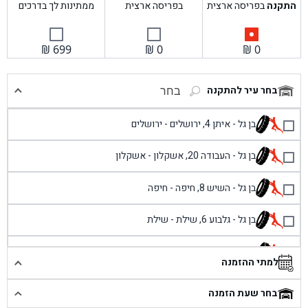
התקנה
בפריסה ארצית
בפריסה ארצית
ממתינות לך בדרכים
₪
699
₪
0
₪
0
בחר עיר להתקנה
בחר
בן גל - איתן 4, ירושלים - ירושלים
בן גל - העבודה 20, אשקלון - אשקלון
בן גל - השיש 8, חיפה - חיפה
בן גל - גלבוע 6, שילת - שילת
בן גל - פוריידיס, כניסה צפונית מול כביש 4 - פרדיס
למתי ההזמנה
בן גל - שכונת אזור תעשייה זעירה, עיילבון - עיילבון
בחר שעת הזמנה