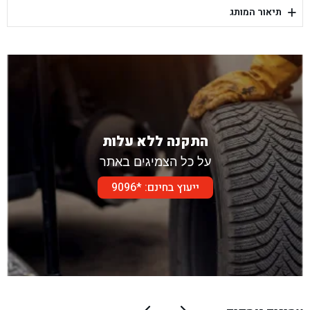
+
תיאור המותג
בן גל - דור אלון הר טוב - בית שמש
התקנה ללא עלות
על כל הצמיגים באתר
ייעוץ בחינם: *9096