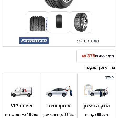
מותג המוצר:
₪
375
מחיר:
₪
455
המחיר
המחיר
הנוכחי
המקורי
בחר אופן התקנה
היה:
הוא:
₪ 455.
₪ 375.
מומלץ
התקנה ואיזון
איסוף עצמי
שירות VIP
מעל
88
נקודות
מעל
88
נקודות איסוף
מעל 18 ניידות שירות