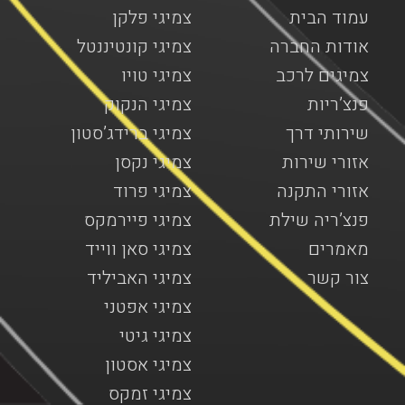
עמוד הבית
צמיגי פלקן
אודות החברה
צמיגי קונטיננטל
צמיגים לרכב
צמיגי טויו
פנצ’ריות
צמיגי הנקוק
שירותי דרך
צמיגי ברידג’סטון
אזורי שירות
צמיגי נקסן
אזורי התקנה
צמיגי פרוד
פנצ’ריה שילת
צמיגי פיירמקס
מאמרים
צמיגי סאן ווייד
צור קשר
צמיגי האביליד
צמיגי אפטני
צמיגי גיטי
צמיגי אסטון
צמיגי זמקס