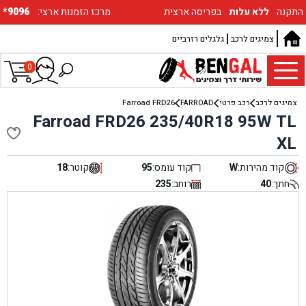
התקנה
ללא עלות
בפריסה ארצית
:מרכז הזמנות ארצי
*9096
צמיגים לרכב
גלגלים רזרביים
0
צמיגים לרכב
רכב פרטי
FARROAD
Farroad FRD26
Farroad FRD26 235/40R18 95W TL
XL
קוד מהירות:
W
קוד עומס:
95
קוטר:
18
חתך:
40
רוחב:
235