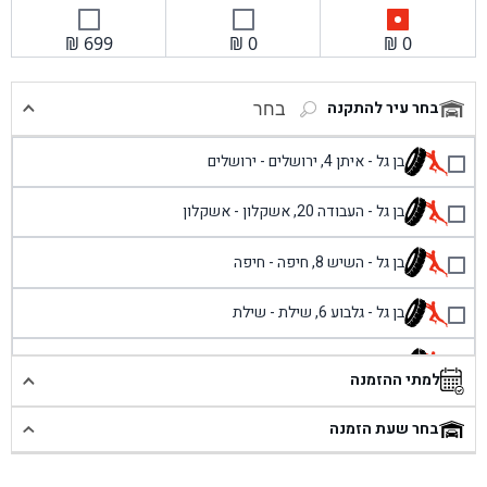
₪
699
₪
0
₪
0
בחר עיר להתקנה
בחר
בן גל - איתן 4, ירושלים - ירושלים
בן גל - העבודה 20, אשקלון - אשקלון
בן גל - השיש 8, חיפה - חיפה
בן גל - גלבוע 6, שילת - שילת
בן גל - פוריידיס, כניסה צפונית מול כביש 4 - פרדיס
למתי ההזמנה
בן גל - שכונת אזור תעשייה זעירה, עיילבון - עיילבון
בחר שעת הזמנה
בן גל - שדרות יצחק רבין 1, באר יעקב - באר יעקב