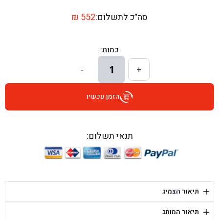
בן גל - דרך השבעה 20, אזור - אזור
סה״כ לתשלום:
552
₪
בן גל - הכוזרי 1, תל אביב - תל אביב
כמות:
בן גל - הרצל 6, גדרה - גדרה
1
-
+
בן גל - שדרות דוד בן גוריון 8, באר שבע - באר שבע
הזמן עכשיו
בן גל - אוסלו 5, שדרות - שדרות
בן גל - תחנת אלון, ערד - ערד
תנאי תשלום:
בן גל - היובלים 26, הוד השרון - הוד השרון
בן גל - קלמן גבריאלוב 41, רחובות - רחובות
+
תיאור הצמיג
בן גל - יפת 88, תל אביב יפו - תל אביב
+
תיאור המותג
בן גל - דור אלון הר טוב - בית שמש