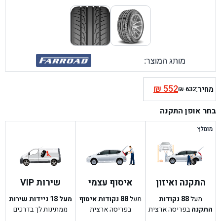
מותג המוצר:
₪
552
מחיר:
₪
632
המחיר
המחיר
הנוכחי
המקורי
בחר אופן התקנה
היה:
הוא:
₪ 632.
₪ 552.
מומלץ
התקנה ואיזון
איסוף עצמי
שירות VIP
מעל
88
נקודות
מעל
88
נקודות איסוף
מעל 18 ניידות שירות
התקנה
בפריסה ארצית
בפריסה ארצית
ממתינות לך בדרכים