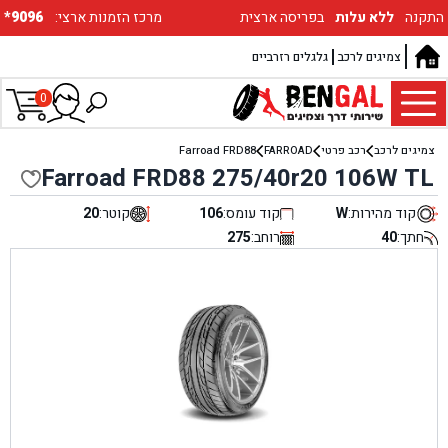
התקנה
ללא עלות
בפריסה ארצית
:מרכז הזמנות ארצי
*9096
צמיגים לרכב
גלגלים רזרביים
0
צמיגים לרכב
רכב פרטי
FARROAD
Farroad FRD88
Farroad FRD88 275/40r20 106W TL
קוד מהירות:
W
קוד עומס:
106
קוטר:
20
חתך:
40
רוחב:
275