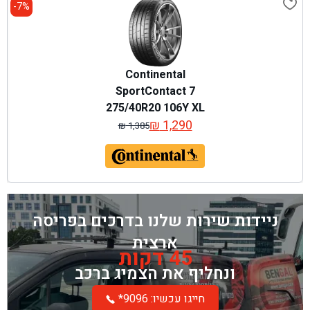
7%-
Continental
SportContact 7
275/40R20 106Y XL
₪
1,290
₪
1,385
המחיר
המחיר
המקורי
הנוכחי
היה:
הוא:
₪ 1,385.
₪ 1,290.
ניידות שירות שלנו בדרכים בפריסה
ארצית
45 דקות
ונחליף את הצמיג ברכב
*חייגו עכשיו: 9096