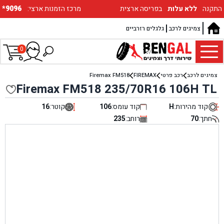
התקנה
ללא עלות
בפריסה ארצית
:מרכז הזמנות ארצי
*9096
צמיגים לרכב
גלגלים רזרביים
0
צמיגים לרכב
רכב פרטי
FIREMAX
Firemax FM518
Firemax FM518 235/70R16 106H TL
קוד מהירות:
H
קוד עומס:
106
קוטר:
16
חתך:
70
רוחב:
235