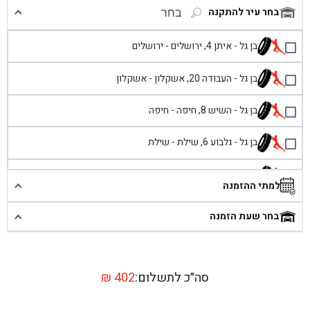
בחר עיר להתקנה
בחר
בן גל - איתן 4, ירושלים - ירושלים
בן גל - העבודה 20, אשקלון - אשקלון
בן גל - השיש 8, חיפה - חיפה
בן גל - גלבוע 6, שילת - שילת
בן גל - פוריידיס, כניסה צפונית מול כביש 4 - פרדיס
למתי ההזמנה
בן גל - שכונת אזור תעשייה זעירה, עיילבון - עיילבון
בחר שעת הזמנה
בן גל - שדרות יצחק רבין 1, באר יעקב - באר יעקב
בן גל - דרך השבעה 20, אזור - אזור
סה״כ לתשלום:
402
₪
בן גל - הכוזרי 1, תל אביב - תל אביב