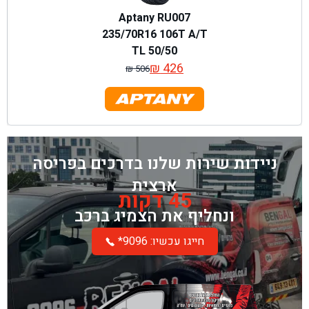
Aptany RU007
235/70R16 106T A/T
TL 50/50
₪
426
₪
506
המחיר
המחיר
המקורי
הנוכחי
היה:
הוא:
₪ 506.
₪ 426.
ניידות שירות שלנו בדרכים בפריסה
ארצית
45 דקות
ונחליף את הצמיג ברכב
*חייגו עכשיו: 9096