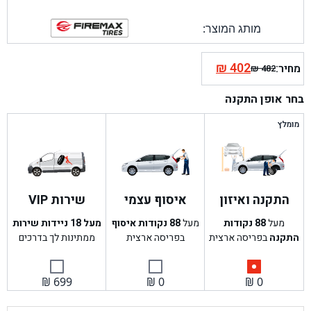
מותג המוצר:
₪
402
מחיר:
₪
482
המחיר
המחיר
הנוכחי
המקורי
בחר אופן התקנה
היה:
הוא:
₪ 482.
₪ 402.
מומלץ
התקנה ואיזון
איסוף עצמי
שירות VIP
מעל
88
נקודות
מעל
88
נקודות איסוף
מעל 18 ניידות שירות
התקנה
בפריסה ארצית
בפריסה ארצית
ממתינות לך בדרכים
₪
699
₪
0
₪
0