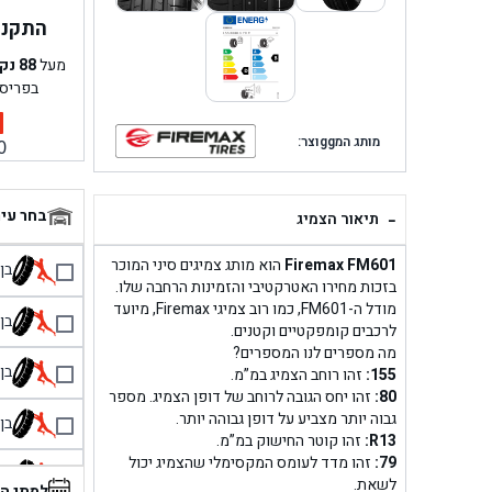
התקנה 
מעל
88
נק
בפריס
מותג המggוצר:
0
-
בחר עי
תיאור הצמיג
Firemax FM601
הוא מותג צמיגים סיני המוכר
בן גל 
בזכות מחירו האטרקטיבי והזמינות הרחבה שלו.
מודל ה-FM601, כמו רוב צמיגי Firemax, מיועד
בן גל
לרכבים קומפקטיים וקטנים.
מה מספרים לנו המספרים?
בן גל
155:
זהו רוחב הצמיג במ”מ.
80:
זהו יחס הגובה לרוחב של דופן הצמיג. מספר
גבוה יותר מצביע על דופן גבוהה יותר.
בן גל
R13:
זהו קוטר החישוק במ”מ.
79:
זהו מדד לעומס המקסימלי שהצמיג יכול
בן 
לשאת.
למתי ה