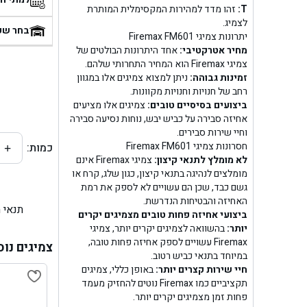
T:
זהו מדד למהירות המקסימלית המותרת
בן
לצמיג.
בחר שע
יתרונות צמיגי Firemax FM601
מחיר אטרקטיבי:
אחד היתרונות הבולטים של
בן ג
צמיגי Firemax הוא המחיר התחרותי שלהם.
זמינות גבוהה:
ניתן למצוא צמיגים אלו במגוון
בן ג
רחב של חנויות וחנויות מקוונות.
ביצועים בסיסיים טובים:
צמיגים אלו מציעים
בן גל 
אחיזה סבירה על כביש יבש, נוחות נסיעה סבירה
וחיי שירות סבירים.
חסרונות צמיגי Firemax FM601
כמות:
+
בן גל
לא מומלץ לתנאי קיצון:
צמיגי Firemax אינם
מומלצים לנהיגה בתנאי קיצון, כגון שלג, קרח או
בן ג
גשם כבד, שכן הם עשויים לא לספק את רמת
האחיזה והבטיחות הנדרשת.
תנאי 
בן גל
ביצועי אחיזה פחות טובים מצמיגים יקרים
יותר:
בהשוואה לצמיגים יקרים יותר, צמיגי
Firemax עשויים לספק אחיזה פחות טובה,
בן
צמיגים נוס
במיוחד בתנאי כביש רטוב.
חיי שירות קצרים יותר:
באופן כללי, צמיגים
בן גל 
תקציביים כמו Firemax נוטים להחזיק מעמד
פחות זמן מצמיגים יקרים יותר.