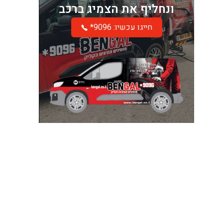
ונחליף את הצמיג ברכב
*חייגו עכשיו: 9096