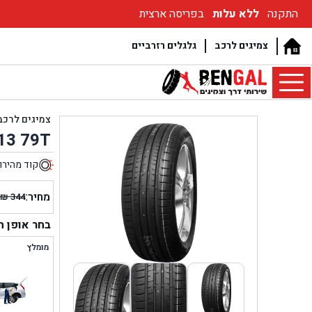
התקנה
ללא עלות
בפריסה ארצית
צמיגים לרכב
גלגלים רזרביים
צמיגים לרכב
13 79T
קוד מהירו
5
מחיר:
₪
344
המחיר
המחיר
הנוכחי
המקור
בחר אופן 
היה:
הוא:
מומלץ
₪ 344.
₪ 245.