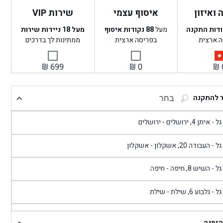
ואיזון
איסוף עצמי
שירות VIP
ודות התקנה
מעל
88
נקודות איסוף
מעל 18 ניידות שירות
ה ארצית
בפריסה ארצית
ממתינות לך בדרכים
₪
699
₪
0
₪
ר להתקנה
בחר
- איתן 4, ירושלים - ירושלים
 - העבודה 20, אשקלון - אשקלון
 - השיש 8, חיפה - חיפה
 - גלבוע 6, שילת - שילת
גל - פוריידיס, כניסה צפונית מול כביש 4 - פרדיס
הזמנה