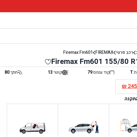
רכב פרטי
FIREMAX
Firemax Fm601
Firemax Fm601 155/80 R
ת:
T
קוד עומס:
79
קוטר:
13
חתך:
80
₪
24
י
התקנה