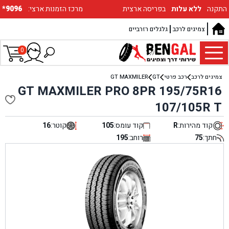
התקנה
ללא עלות
בפריסה ארצית
:מרכז הזמנות ארצי
*9096
צמיגים לרכב
גלגלים רזרביים
0
צמיגים לרכב
רכב פרטי
GT
GT MAXMILER
GT MAXMILER PRO 8PR 195/75R16
107/105R T
קוד מהירות:
R
קוד עומס:
105
קוטר:
16
חתך:
75
רוחב:
195