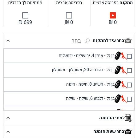
התקנה
בפריסה ארצית
בפריסה ארצית
ממתינות לך בדרכים
₪
699
₪
0
₪
0
בחר עיר להתקנה
בחר
בן גל - איתן 4, ירושלים - ירושלים
בן גל - העבודה 20, אשקלון - אשקלון
בן גל - השיש 8, חיפה - חיפה
בן גל - גלבוע 6, שילת - שילת
בן גל - פוריידיס, כניסה צפונית מול כביש 4 - פרדיס
למתי ההזמנה
בן גל - שכונת אזור תעשייה זעירה, עיילבון - עיילבון
בחר שעת הזמנה