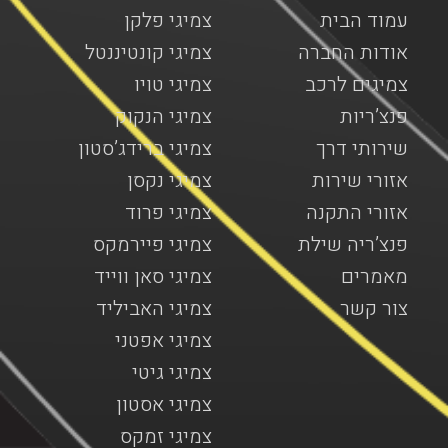
עמוד הבית
צמיגי פלקן
אודות החברה
צמיגי קונטיננטל
צמיגים לרכב
צמיגי טויו
פנצ’ריות
צמיגי הנקוק
שירותי דרך
צמיגי ברידג’סטון
אזורי שירות
צמיגי נקסן
אזורי התקנה
צמיגי פרוד
פנצ’ריה שילת
צמיגי פיירמקס
מאמרים
צמיגי סאן ווייד
צור קשר
צמיגי האביליד
צמיגי אפטני
צמיגי גיטי
צמיגי אסטון
צמיגי זמקס