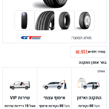
מותג המוצר:
₪
451
מחיר:
₪
531
המחיר
המחיר
הנוכחי
המקורי
בחר אופן התקנה
היה:
הוא:
₪ 531.
₪ 451.
מומלץ
התקנה ואיזון
איסוף עצמי
שירות VIP
מעל
88
נקודות
מעל
88
נקודות איסוף
מעל 18 ניידות שירות