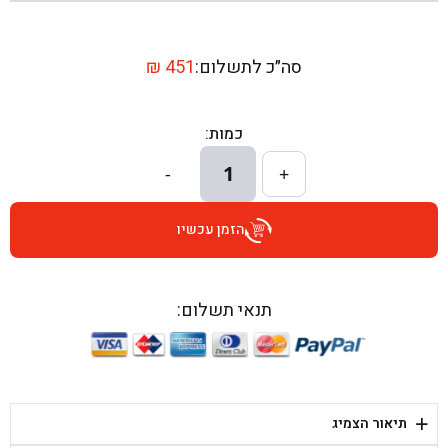
בן גל - שדרות יצחק רבין 1, באר יעקב - באר יעקב
בן גל - דרך השבעה 20, אזור - אזור
סה״כ לתשלום:
451
₪
בן גל - הכוזרי 1, תל אביב - תל אביב
כמות:
בן גל - הרצל 6, גדרה - גדרה
1
-
+
בן גל - שדרות דוד בן גוריון 8, באר שבע - באר שבע
הזמן עכשיו
בן גל - אוסלו 5, שדרות - שדרות
בן גל - תחנת אלון, ערד - ערד
תנאי תשלום:
בן גל - היובלים 26, הוד השרון - הוד השרון
בן גל - קלמן גבריאלוב 41, רחובות - רחובות
+
תיאור הצמיג
בן גל - יפת 88, תל אביב יפו - תל אביב