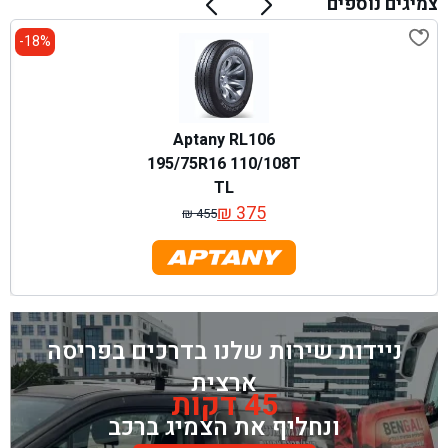
צמיגים נוספים
18%-
Aptany RL106
195/75R16 110/108T
TL
₪
375
₪
455
המחיר
המחיר
המקורי
הנוכחי
היה:
הוא:
₪ 455.
₪ 375.
ניידות שירות שלנו בדרכים בפריסה
ארצית
45 דקות
ונחליף את הצמיג ברכב