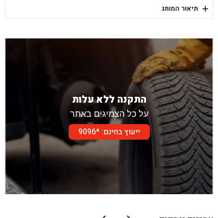
+
תיאור המותג
בן גל - דור אלון הר טוב - בית שמש
התקנה ללא עלות
על כל הצמיגים באתר
ייעוץ בחינם: *9096