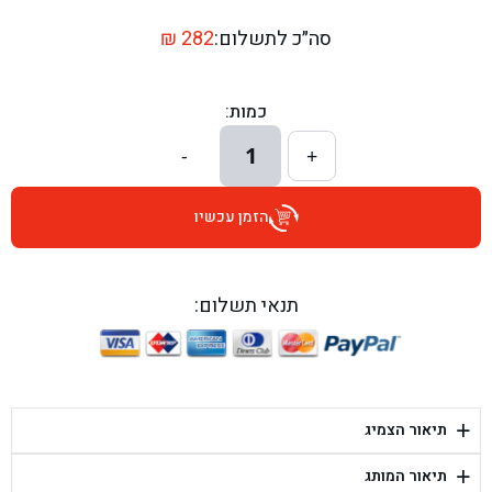
בן גל - דרך השבעה 20, אזור - אזור
סה״כ לתשלום:
282
₪
בן גל - הכוזרי 1, תל אביב - תל אביב
כמות:
בן גל - הרצל 6, גדרה - גדרה
1
-
+
בן גל - שדרות דוד בן גוריון 8, באר שבע - באר שבע
הזמן עכשיו
בן גל - אוסלו 5, שדרות - שדרות
בן גל - תחנת אלון, ערד - ערד
תנאי תשלום:
בן גל - היובלים 26, הוד השרון - הוד השרון
בן גל - קלמן גבריאלוב 41, רחובות - רחובות
+
תיאור הצמיג
בן גל - יפת 88, תל אביב יפו - תל אביב
+
תיאור המותג
בן גל - דור אלון הר טוב - בית שמש