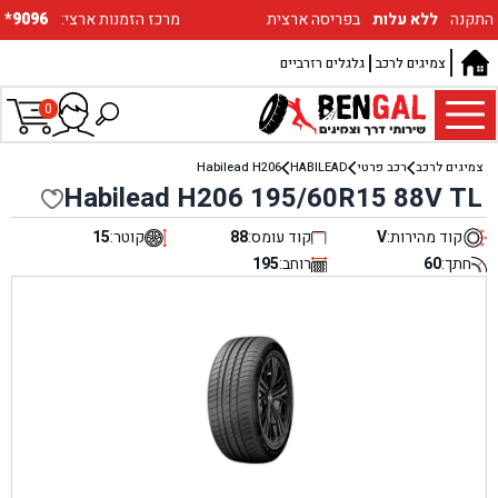
התקנה
ללא עלות
בפריסה ארצית
:מרכז הזמנות ארצי
*9096
צמיגים לרכב
גלגלים רזרביים
0
צמיגים לרכב
רכב פרטי
HABILEAD
Habilead H206
Habilead H206 195/60R15 88V TL
קוד מהירות:
V
קוד עומס:
88
קוטר:
15
חתך:
60
רוחב:
195