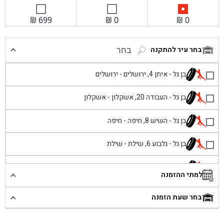
₪
699
₪
0
₪
0
בחר עיר להתקנה
בחר
בן גל - איתן 4, ירושלים - ירושלים
בן גל - העבודה 20, אשקלון - אשקלון
בן גל - השיש 8, חיפה - חיפה
בן גל - גלבוע 6, שילת - שילת
בן גל - פוריידיס, כניסה צפונית מול כביש 4 - פרדיס
למתי ההזמנה
בן גל - שכונת אזור תעשייה זעירה, עיילבון - עיילבון
בחר שעת הזמנה
בן גל - שדרות יצחק רבין 1, באר יעקב - באר יעקב