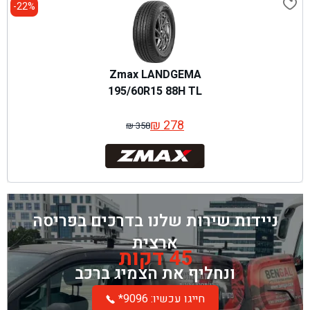
22%-
Zmax LANDGEMA
195/60R15 88H TL
₪
278
₪
358
המחיר
המחיר
המקורי
הנוכחי
היה:
הוא:
₪ 358.
₪ 278.
ניידות שירות שלנו בדרכים בפריסה
ארצית
45 דקות
ונחליף את הצמיג ברכב
*חייגו עכשיו: 9096