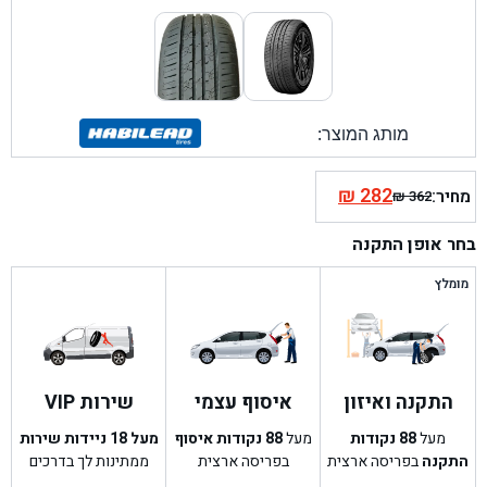
מותג המוצר:
₪
282
מחיר:
₪
362
המחיר
המחיר
הנוכחי
המקורי
בחר אופן התקנה
היה:
הוא:
₪ 362.
₪ 282.
מומלץ
התקנה ואיזון
איסוף עצמי
שירות VIP
מעל
88
נקודות
מעל
88
נקודות איסוף
מעל 18 ניידות שירות
התקנה
בפריסה ארצית
בפריסה ארצית
ממתינות לך בדרכים