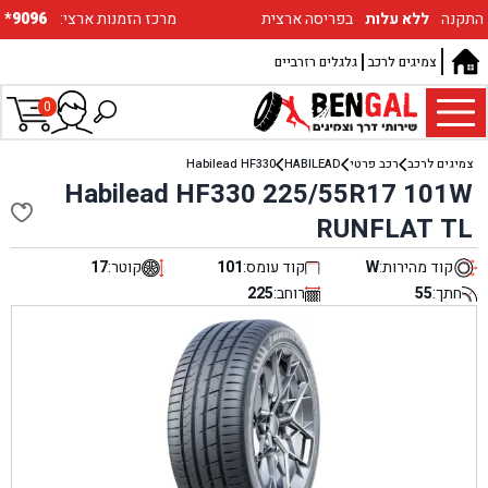
התקנה
ללא עלות
בפריסה ארצית
:מרכז הזמנות ארצי
*9096
צמיגים לרכב
גלגלים רזרביים
0
צמיגים לרכב
רכב פרטי
HABILEAD
Habilead HF330
Habilead HF330 225/55R17 101W
RUNFLAT TL
קוד מהירות:
W
קוד עומס:
101
קוטר:
17
חתך:
55
רוחב:
225