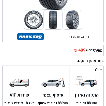
מותג המוצר:
₪
489
מחיר:
₪
569
המחיר
המחיר
הנוכחי
המקורי
בחר אופן התקנה
היה:
הוא:
₪ 569.
₪ 489.
מומלץ
התקנה ואיזון
איסוף עצמי
שירות VIP
מעל
88
נקודות
מעל
88
נקודות איסוף
מעל 18 ניידות שירות