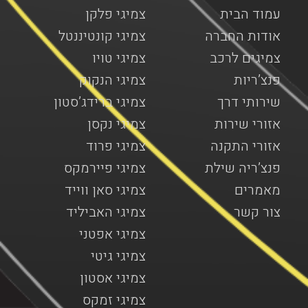
עמוד הבית
צמיגי פלקן
אודות החברה
צמיגי קונטיננטל
צמיגים לרכב
צמיגי טויו
פנצ’ריות
צמיגי הנקוק
שירותי דרך
צמיגי ברידג’סטון
אזורי שירות
צמיגי נקסן
אזורי התקנה
צמיגי פרוד
פנצ’ריה שילת
צמיגי פיירמקס
מאמרים
צמיגי סאן ווייד
צור קשר
צמיגי האביליד
צמיגי אפטני
צמיגי גיטי
צמיגי אסטון
צמיגי זמקס