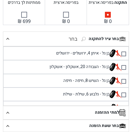
התקנה
בפריסה ארצית
בפריסה ארצית
ממתינות לך בדרכים
₪
699
₪
0
₪
0
בחר עיר להתקנה
בחר
בן גל - איתן 4, ירושלים - ירושלים
בן גל - העבודה 20, אשקלון - אשקלון
בן גל - השיש 8, חיפה - חיפה
בן גל - גלבוע 6, שילת - שילת
בן גל - פוריידיס, כניסה צפונית מול כביש 4 - פרדיס
למתי ההזמנה
בן גל - שכונת אזור תעשייה זעירה, עיילבון - עיילבון
בחר שעת הזמנה