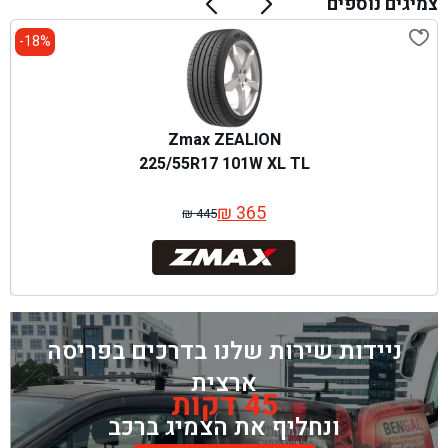
צמיגים נוספים
18%-
Zmax ZEALION
225/55R17 101W XL TL
₪
365
₪
445
המחיר
המחיר
המקורי
הנוכחי
היה:
הוא:
₪ 445.
₪ 365.
ניידות שירות שלנו בדרכים בפריסה
ארצית
45 דקות
ונחליף את הצמיג ברכב