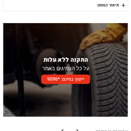
+
תיאור המותג
בן גל - דור אלון הר טוב - בית שמש
התקנה ללא עלות
על כל הצמיגים באתר
ייעוץ בחינם: *9096