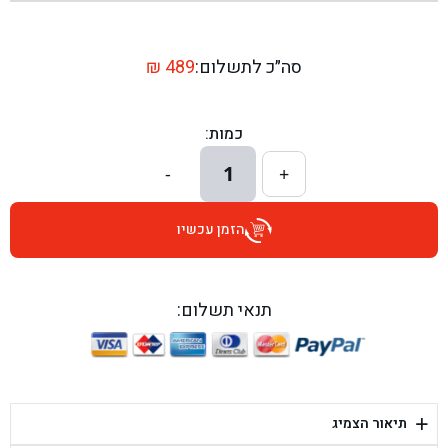
בן גל - שדרות יצחק רבין 1, באר יעקב - באר יעקב
בן גל - דרך השבעה 20, אזור - אזור
סה״כ לתשלום:
489
₪
בן גל - הכוזרי 1, תל אביב - תל אביב
כמות:
בן גל - הרצל 6, גדרה - גדרה
1
-
+
בן גל - שדרות דוד בן גוריון 8, באר שבע - באר שבע
הזמן עכשיו
בן גל - אוסלו 5, שדרות - שדרות
בן גל - תחנת אלון, ערד - ערד
תנאי תשלום:
בן גל - היובלים 26, הוד השרון - הוד השרון
בן גל - קלמן גבריאלוב 41, רחובות - רחובות
+
תיאור הצמיג
בן גל - יפת 88, תל אביב יפו - תל אביב