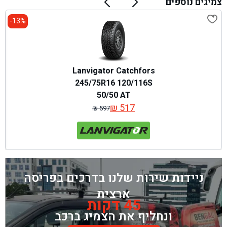
צמיגים נוספים
13%-
Lanvigator Catchfors
245/75R16 120/116S
50/50 AT
₪
517
₪
597
המחיר
המחיר
המקורי
הנוכחי
היה:
הוא:
₪ 597.
₪ 517.
ניידות שירות שלנו בדרכים בפריסה
ארצית
45 דקות
ונחליף את הצמיג ברכב