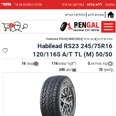
התקנה
ללא עלות
בפריסה ארצית
:מרכז הזמנות ארצי
*9096
צמיגים לרכב
גלגלים רזרביים
0
צמיגים לרכב
רכב פרטי
HABILEAD
Habilead RS23
Habilead RS23 245/75R16
120/116S A/T TL (M) 50/50
קוד מהירות:
S
קוד עומס:
116
קוטר:
16
חתך:
75
רוחב:
245