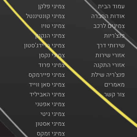
עמוד הבית
צמיגי פלקן
אודות החברה
צמיגי קונטיננטל
צמיגים לרכב
צמיגי טויו
פנצ’ריות
צמיגי הנקוק
שירותי דרך
צמיגי ברידג’סטון
אזורי שירות
צמיגי נקסן
אזורי התקנה
צמיגי פרוד
פנצ’ריה שילת
צמיגי פיירמקס
מאמרים
צמיגי סאן ווייד
צור קשר
צמיגי האביליד
צמיגי אפטני
צמיגי גיטי
צמיגי אסטון
צמיגי זמקס