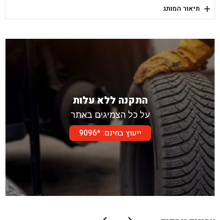
+
תיאור המותג
בן גל - דור אלון הר טוב - בית שמש
התקנה ללא עלות
על כל הצמיגים באתר
ייעוץ בחינם: *9096