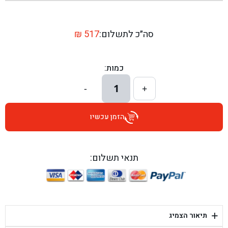
בן גל - שדרות יצחק רבין 1, באר יעקב - באר יעקב
בן גל - דרך השבעה 20, אזור - אזור
סה״כ לתשלום:
517
₪
בן גל - הכוזרי 1, תל אביב - תל אביב
כמות:
בן גל - הרצל 6, גדרה - גדרה
1
-
+
בן גל - שדרות דוד בן גוריון 8, באר שבע - באר שבע
הזמן עכשיו
בן גל - אוסלו 5, שדרות - שדרות
בן גל - תחנת אלון, ערד - ערד
תנאי תשלום:
בן גל - היובלים 26, הוד השרון - הוד השרון
בן גל - קלמן גבריאלוב 41, רחובות - רחובות
+
תיאור הצמיג
בן גל - יפת 88, תל אביב יפו - תל אביב