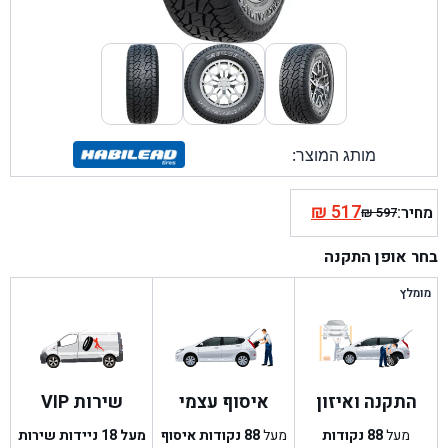
מותג המוצר:
₪
517
מחיר:
₪
597
המחיר
המחיר
הנוכחי
המקורי
בחר אופן התקנה
היה:
הוא:
₪ 597.
₪ 517.
מומלץ
התקנה ואיזון
איסוף עצמי
שירות VIP
מעל
88
נקודות
מעל
88
נקודות איסוף
מעל 18 ניידות שירות