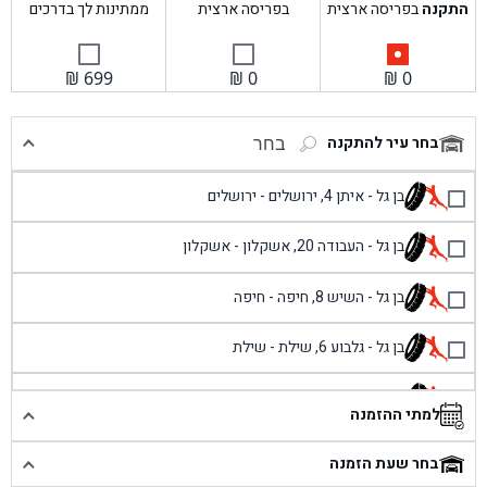
התקנה
בפריסה ארצית
בפריסה ארצית
ממתינות לך בדרכים
₪
699
₪
0
₪
0
בחר עיר להתקנה
בחר
בן גל - איתן 4, ירושלים - ירושלים
בן גל - העבודה 20, אשקלון - אשקלון
בן גל - השיש 8, חיפה - חיפה
בן גל - גלבוע 6, שילת - שילת
בן גל - פוריידיס, כניסה צפונית מול כביש 4 - פרדיס
למתי ההזמנה
בן גל - שכונת אזור תעשייה זעירה, עיילבון - עיילבון
בחר שעת הזמנה