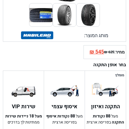
מותג המוצר:
₪
545
מחיר:
₪
625
המחיר
המחיר
הנוכחי
המקורי
בחר אופן התקנה
היה:
הוא:
₪ 625.
₪ 545.
מומלץ
התקנה ואיזון
איסוף עצמי
שירות VIP
מעל
88
נקודות
מעל
88
נקודות איסוף
מעל 18 ניידות שירות
התקנה
בפריסה ארצית
בפריסה ארצית
ממתינות לך בדרכים