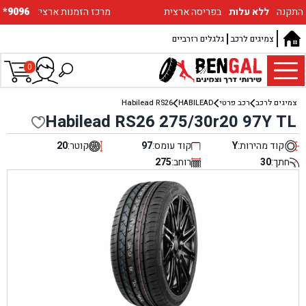
התקנה
ללא עלות
בפריסה ארצית
:מרכז הזמנות ארצי
*9096
צמיגים לרכב
גלגלים רזרביים
0
צמיגים לרכב
רכב פרטי
HABILEAD
Habilead RS26
Habilead RS26 275/30r20 97Y TL
קוד מהירות:
Y
קוד עומס:
97
קוטר:
20
חתך:
30
רוחב:
275