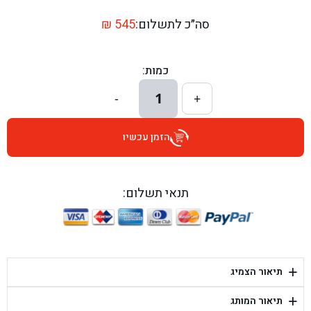
בן גל - דרך השבעה 20, אזור - אזור
סה״כ לתשלום:
545
₪
בן גל - הכוזרי 1, תל אביב - תל אביב
כמות:
בן גל - הרצל 6, גדרה - גדרה
1
-
+
בן גל - שדרות דוד בן גוריון 8, באר שבע - באר שבע
הזמן עכשיו
בן גל - אוסלו 5, שדרות - שדרות
בן גל - תחנת אלון, ערד - ערד
תנאי תשלום:
בן גל - היובלים 26, הוד השרון - הוד השרון
בן גל - קלמן גבריאלוב 41, רחובות - רחובות
+
תיאור הצמיג
בן גל - יפת 88, תל אביב יפו - תל אביב
+
תיאור המותג
בן גל - דור אלון הר טוב - בית שמש