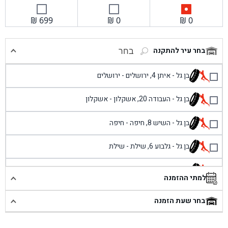
₪
699
₪
0
₪
0
בחר עיר להתקנה
בחר
בן גל - איתן 4, ירושלים - ירושלים
בן גל - העבודה 20, אשקלון - אשקלון
בן גל - השיש 8, חיפה - חיפה
בן גל - גלבוע 6, שילת - שילת
בן גל - פוריידיס, כניסה צפונית מול כביש 4 - פרדיס
למתי ההזמנה
בן גל - שכונת אזור תעשייה זעירה, עיילבון - עיילבון
בחר שעת הזמנה
בן גל - שדרות יצחק רבין 1, באר יעקב - באר יעקב