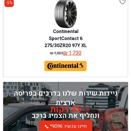
5%-
Continental
SportContact 6
275/30ZR20 97Y XL
₪
1,730
₪
1,825
המחיר
המחיר
המקורי
הנוכחי
היה:
הוא:
₪ 1,825.
₪ 1,730.
ניידות שירות שלנו בדרכים בפריסה
ארצית
45 דקות
ונחליף את הצמיג ברכב
*חייגו עכשיו: 9096