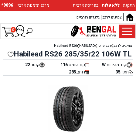
התקנה
ללא עלות
בפריסה ארצית
:מרכז הזמנות ארצי
*9096
צמיגים לרכב
גלגלים רזרביים
0
צמיגים לרכב
רכב פרטי
HABILEAD
Habilead RS26
Habilead RS26 285/35r22 106W TL
קוד מהירות:
W
קוד עומס:
116
קוטר:
22
חתך:
35
רוחב:
285