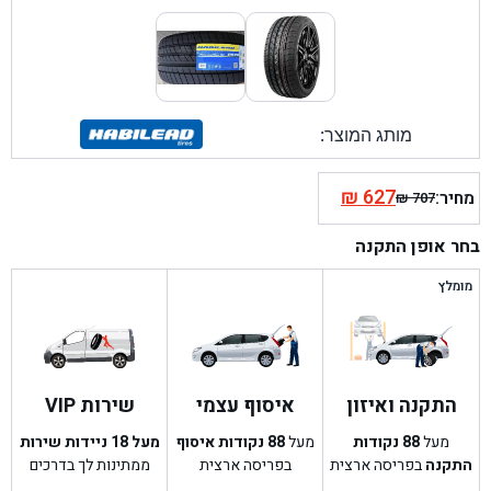
מותג המוצר:
₪
627
מחיר:
₪
707
המחיר
המחיר
הנוכחי
המקורי
בחר אופן התקנה
היה:
הוא:
₪ 707.
₪ 627.
מומלץ
התקנה ואיזון
איסוף עצמי
שירות VIP
מעל
88
נקודות
מעל
88
נקודות איסוף
מעל 18 ניידות שירות
התקנה
בפריסה ארצית
בפריסה ארצית
ממתינות לך בדרכים