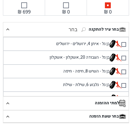
₪
699
₪
0
₪
0
בחר עיר להתקנה
בחר
בן גל - איתן 4, ירושלים - ירושלים
בן גל - העבודה 20, אשקלון - אשקלון
בן גל - השיש 8, חיפה - חיפה
בן גל - גלבוע 6, שילת - שילת
בן גל - פוריידיס, כניסה צפונית מול כביש 4 - פרדיס
למתי ההזמנה
בן גל - שכונת אזור תעשייה זעירה, עיילבון - עיילבון
בחר שעת הזמנה
בן גל - שדרות יצחק רבין 1, באר יעקב - באר יעקב