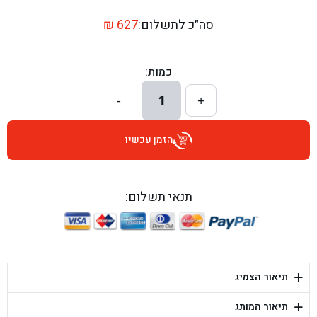
בן גל - דרך השבעה 20, אזור - אזור
סה״כ לתשלום:
627
₪
בן גל - הכוזרי 1, תל אביב - תל אביב
כמות:
בן גל - הרצל 6, גדרה - גדרה
1
-
+
בן גל - שדרות דוד בן גוריון 8, באר שבע - באר שבע
הזמן עכשיו
בן גל - אוסלו 5, שדרות - שדרות
בן גל - תחנת אלון, ערד - ערד
תנאי תשלום:
בן גל - היובלים 26, הוד השרון - הוד השרון
בן גל - קלמן גבריאלוב 41, רחובות - רחובות
+
תיאור הצמיג
בן גל - יפת 88, תל אביב יפו - תל אביב
+
תיאור המותג
בן גל - דור אלון הר טוב - בית שמש