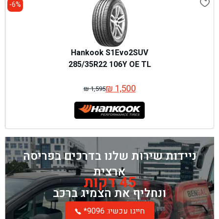
6%-
Hankook S1Evo2SUV
285/35R22 106Y OE TL
₪
1,500
₪
1,595
המחיר
המחיר
המקורי
הנוכחי
היה:
הוא:
₪ 1,595.
₪ 1,500.
ניידות שירות שלנו בדרכים בפריסה
ארצית
45 דקות
ונחליף את הצמיג ברכב
*חייגו עכשיו: 9096