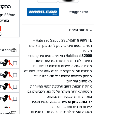
התקנה 
מותג המggוצר:
מעל
88
נק
בפריס
-
תיאור הצמיג
0
Habilead S2000 235/45R18 98W TL –
הצמיג הספורטיבי שיעניק לרכב שלך ביצועים
בחר עי
מעולים
Habilead S2000
הוא צמיג ספורטיבי, מעוצב
במיוחד לנהגים המחפשים את המקסימום
בן גל 
מבחינת אחיזה, יציבות ובטיחות בכביש. עם
תרכובת גומי מתקדמת ומבנה אופטימלי, צמיג זה
בן גל
מספק ביצועים גבוהים בכל תנאי מזג אוויר.
מאפיינים עיקריים:
בן גל
אחיזה יוצאת דופן:
תרכובת הגומי המיוחדת
מספקת אחיזה מעולה על כל סוגי הכבישים, גם
בפניות חדות ובמהירויות גבוהות.
בן גל
יציבות בכיוון הנסיעה:
מבנה הצמיג מבטיח
יציבות מרבית ומונע החלקות.
בן 
תגובה מהירה להיגוי:
הצמיג מגיב במהירות
למתי ה