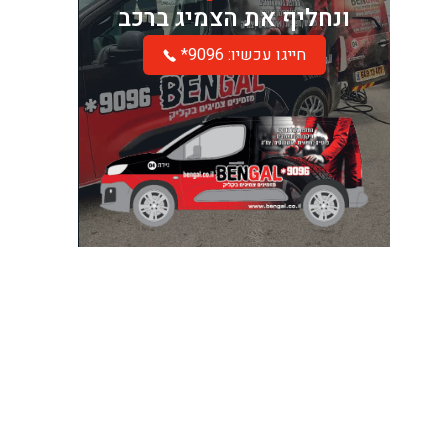
ונחליף את הצמיג ברכב
*חייגו עכשיו: 9096