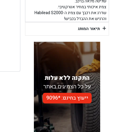
בן ג
שליטה מלאה ברכב.
צמיג איכותי במחיר אטרקטיבי.
שדרג את רכבך עם צמיג ה-Habilead S2000
בן גל -
והרגיש את ההבדל בכביש!
+
בן
תיאור המותג
התקנה ללא עלות
על כל הצמיגים באתר
ייעוץ בחינם: *9096