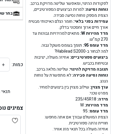
לפקודות ההיגוי, ומאפשר שליטה מדויקת ברכב.
בן
נוחות נסיעה:
למרות הביצועים הספורטיביים,
בחר שע
הצמיג מספק נוחות נסיעה סבירה.
עמידות בפני בלאי:
חומר הגלם האיכותי מבטיח
בן ג
אורך חיים ארוך וחסכוני בדלק.
מדד מהירות W:
מתאים למהירויות גבוהות עד
בן ג
270 קמ”ש.
מדד עומס 95:
תומך בעומס משקל גבוה.
בן גל 
למה לבחור ב-Habilead S2000?
ביצועים ספורטיביים:
אחיזה מעולה, יציבות
ובטיחות בכביש.
כמות:
+
בן גל
תגובה מדויקת להיגוי:
שליטה מלאה ברכב.
נוחות נסיעה סבירה:
לא מתפשרת על נוחות
בן ג
הנהג.
ערך מצוין:
שילוב מצוין בין ביצועים למחיר.
תנאי 
בן גל
מפרט טכני:
מידה:
235/45R18
מדד מהירות:
W
בן
צמיגים נוס
מדד עומס:
95
הצמיג המושלם עבורך אם אתה מחפש:
בן גל 
חוויית נהיגה ספורטיבית.
אחיזה מעולה בכל תנאי מזג אוויר.