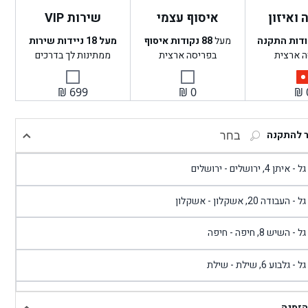
ואיזון
איסוף עצמי
שירות VIP
ודות התקנה
מעל
88
נקודות איסוף
מעל 18 ניידות שירות
ה ארצית
בפריסה ארצית
ממתינות לך בדרכים
₪
699
₪
0
₪
ר להתקנה
בחר
- איתן 4, ירושלים - ירושלים
 - העבודה 20, אשקלון - אשקלון
 - השיש 8, חיפה - חיפה
 - גלבוע 6, שילת - שילת
גל - פוריידיס, כניסה צפונית מול כביש 4 - פרדיס
הזמנה