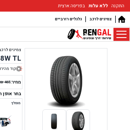
התקנה
ללא עלות
בפריסה ארצית
צמיגים לרכב
גלגלים רזרביים
צמיגים לרכב
98W TL
קוד מהירו
5
מחיר:
₪
465
המחיר
המחיר
הנוכחי
המקור
בחר אופן 
היה:
הוא:
מומלץ
₪ 465.
₪ 385.