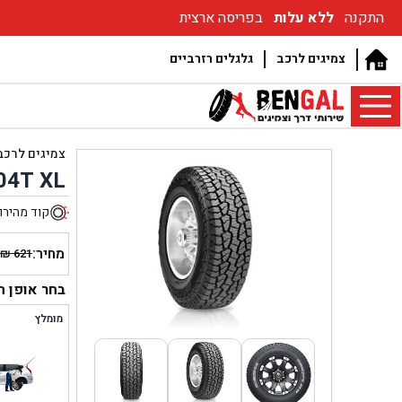
התקנה
ללא עלות
בפריסה ארצית
צמיגים לרכב
גלגלים רזרביים
צמיגים לרכב
04T XL
קוד מהירו
4
מחיר:
₪
621
המחיר
המחיר
הנוכחי
המקור
בחר אופן 
היה:
הוא:
מומלץ
₪ 621.
₪ 534.