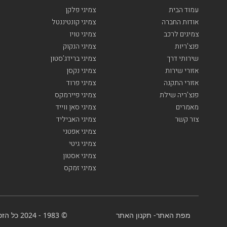
עמוד הבית
צמיגי פלקן
אודות החברה
צמיגי קונטיננטל
צמיגים לרכב
צמיגי טויו
פנצ’ריות
צמיגי הנקוק
שירותי דרך
צמיגי ברידג’סטון
אזורי שירות
צמיגי נקסן
אזורי התקנה
צמיגי פרוד
פנצ’ריה שילת
צמיגי פיירמקס
מאמרים
צמיגי סאן ווייד
צור קשר
צמיגי האביליד
צמיגי אפטני
צמיגי גיטי
צמיגי אסטון
צמיגי זמקס
מפת האתר
-
תקנון האתר
© 1983 - 2024 כל הזכויות שמורות-BenGal