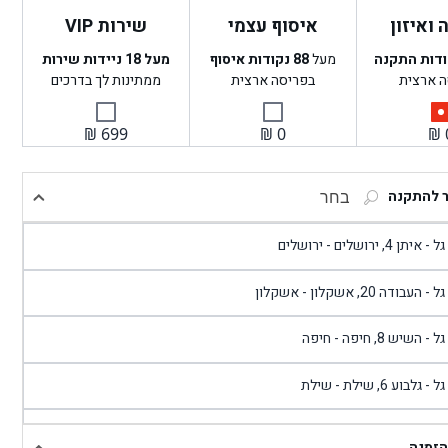
ואיזון
איסוף עצמי
שירות VIP
ודות התקנה
מעל
88
נקודות איסוף
מעל 18 ניידות שירות
ה ארצית
בפריסה ארצית
ממתינות לך בדרכים
₪
699
₪
0
₪
ר להתקנה
בחר
- איתן 4, ירושלים - ירושלים
 - העבודה 20, אשקלון - אשקלון
 - השיש 8, חיפה - חיפה
 - גלבוע 6, שילת - שילת
גל - פוריידיס, כניסה צפונית מול כביש 4 - פרדיס
הזמנה