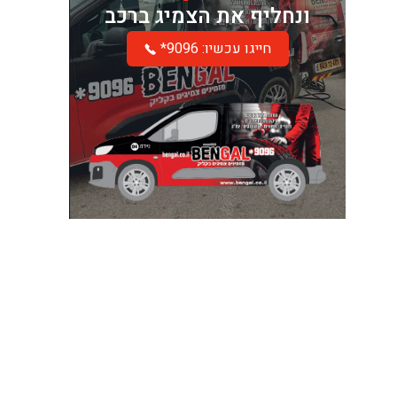
ונחליף את הצמיג ברכב
*חייגו עכשיו: 9096