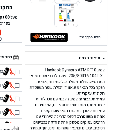
התקנה 
מעל
88
נק
בפריס
מותג המggוצר:
0
-
בחר עי
תיאור הצמיג
צמיג Hankook Dynapro ATM RF10
בן גל 
205/80R16 104T XL מיועד לרכבי שטח ופנאי.
הוא מציע שילוב מעולה של עמידות, אחיזה
בן גל
חזקה בכל תנאי מזג אוויר ויכולת שטח משופרת.
תכונות עיקריות:
בן גל
עמידות גבוהה:
צמיג זה בנוי עם טכנולוגיות
ייצור מתקדמות וחומרים עמידים, המבטיחים
עמידות לאורך זמן גם בתנאי שטח קשים.
בן גל
אחיזה משופרת:
דפוס הדריכה הייחודי עם
חריצים עמוקים מספק אחיזה חזקה בכבישים
בן 
רטובים, יבשים ובתנאי שטח מגוונים, תוך שמירה
למתי ה