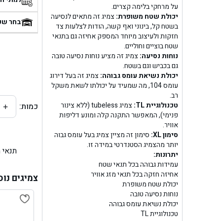
על מרחקי בלימה קצרים.
בן
יכולת שטח משופרת:
צמיג זה מתאים לנסיעה
בחר שע
בשטח קל, בינוני ואף קשה, הודות לצלעות צד
חזקות ולעיצוב מיוחד המספק אחיזה גם בתנאי
בן ג
שטח בוציים וחוליים.
נוחות נסיעה:
צמיג זה מציע נוחות נסיעה טובה
בן ג
גם בכביש וגם בשטח.
יכולת נשיאת עומס גבוהה:
צמיג זה בעל דירוג
בן גל 
עומס 104, מה שמעיד על יכולתו לשאת משקל
רב.
טכנולוגיית TL:
צמיג tubeless (ללא צינור
כמות:
+
בן גל
פנימי), המאפשר התקנה קלה ומונע דליפות
אוויר.
בן ג
סימון XL:
סימון זה מציין צמיג בעל עומס גבוה
יותר מהצמיג הסטנדרטי במידה זו.
תנאי 
בן גל
יתרונות:
עמידות גבוהה בכל תנאי שטח
אחיזה חזקה בכל תנאי מזג אוויר
בן
צמיגים נוס
יכולת שטח משופרת
נוחות נסיעה טובה
בן גל 
יכולת נשיאת עומס גבוהה
טכנולוגיית TL