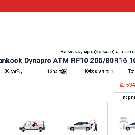
רכב פרטי
hankook
Hankook Dynapro
ankook Dynapro ATM RF10 205/80R16 1
ת:
T
קוד עומס:
104
קוטר:
16
חתך:
80
₪
53
י
התקנה