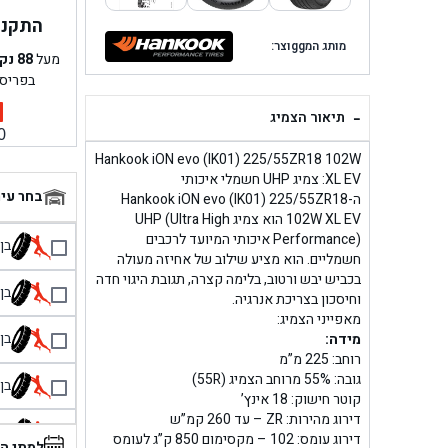
התקנה 
מותג המggוצר:
מעל
88
נק
בפריס
-
תיאור הצמיג
0
Hankook iON evo (IK01) 225/55ZR18 102W
XL EV: צמיג UHP חשמלי איכותי
בחר עי
ה-Hankook iON evo (IK01) 225/55ZR18
102W XL EV הוא צמיג UHP (Ultra High
Performance) איכותי המיועד לרכבים
בן גל 
חשמליים. הוא מציע שילוב של אחיזה מעולה
בכביש יבש ורטוב, בלימה קצרה, תגובת היגוי חדה
בן גל
וחיסכון בצריכת אנרגיה.
מאפייני הצמיג:
בן גל
מידה:
רוחב: 225 מ”מ
גובה: 55% מרוחב הצמיג (55R)
בן גל
קוטר חישוק: 18 אינץ’
דירוג מהירות: ZR – עד 260 קמ”ש
בן 
דירוג עומס: 102 – מקסימום 850 ק”ג לעומס
למתי ה