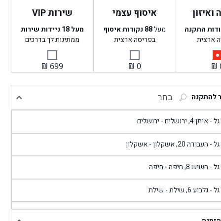
ואיזון
איסוף עצמי
שירות VIP
ודות התקנה
מעל
88
נקודות איסוף
מעל 18 ניידות שירות
ה ארצית
בפריסה ארצית
ממתינות לך בדרכים
₪
699
₪
0
₪
ר להתקנה
בחר
- איתן 4, ירושלים - ירושלים
 - העבודה 20, אשקלון - אשקלון
 - השיש 8, חיפה - חיפה
 - גלבוע 6, שילת - שילת
גל - פוריידיס, כניסה צפונית מול כביש 4 - פרדיס
הזמנה