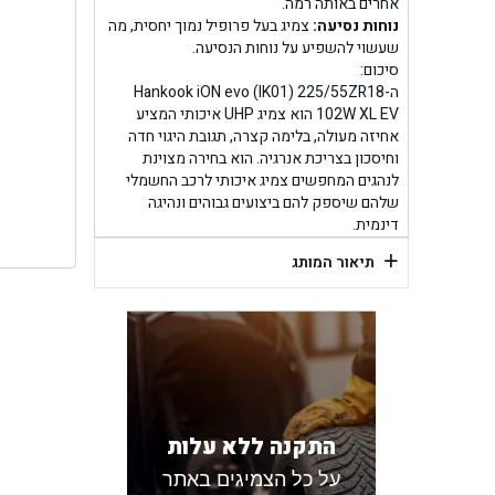
בן ג
אחרים באותה רמה.
נוחות נסיעה:
צמיג בעל פרופיל נמוך יחסית, מה
שעשוי להשפיע על נוחות הנסיעה.
בן גל -
סיכום:
ה-Hankook iON evo (IK01) 225/55ZR18
בן
102W XL EV הוא צמיג UHP איכותי המציע
אחיזה מעולה, בלימה קצרה, תגובת היגוי חדה
וחיסכון בצריכת אנרגיה. הוא בחירה מצוינת
לנהגים המחפשים צמיג איכותי לרכב החשמלי
שלהם שיספק להם ביצועים גבוהים ונהיגה
דינמית.
+
תיאור המותג
התקנה ללא עלות
על כל הצמיגים באתר