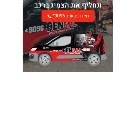
ונחליף את הצמיג ברכב
*חייגו עכשיו: 9096