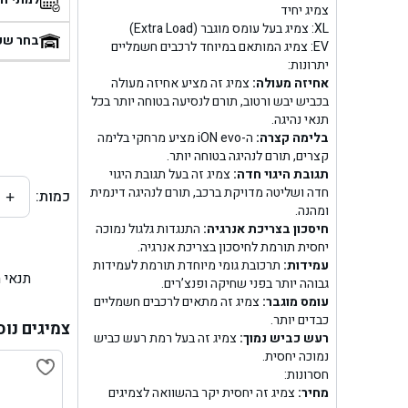
צמיג יחיד
בן
XL: צמיג בעל עומס מוגבר (Extra Load)
בחר שע
EV: צמיג המותאם במיוחד לרכבים חשמליים
יתרונות:
בן ג
אחיזה מעולה:
צמיג זה מציע אחיזה מעולה
בכביש יבש ורטוב, תורם לנסיעה בטוחה יותר בכל
בן ג
תנאי נהיגה.
בלימה קצרה:
ה-iON evo מציע מרחקי בלימה
בן גל 
קצרים, תורם לנהיגה בטוחה יותר.
תגובת היגוי חדה:
צמיג זה בעל תגובת היגוי
חדה ושליטה מדויקת ברכב, תורם לנהיגה דינמית
כמות:
+
בן גל
ומהנה.
חיסכון בצריכת אנרגיה:
התנגדות גלגול נמוכה
בן ג
יחסית תורמת לחיסכון בצריכת אנרגיה.
עמידות:
תרכובת גומי מיוחדת תורמת לעמידות
תנאי 
בן גל
גבוהה יותר בפני שחיקה ופנצ’רים.
עומס מוגבר:
צמיג זה מתאים לרכבים חשמליים
כבדים יותר.
בן
צמיגים נוס
רעש כביש נמוך:
צמיג זה בעל רמת רעש כביש
נמוכה יחסית.
בן גל 
חסרונות:
מחיר:
צמיג זה יחסית יקר בהשוואה לצמיגים