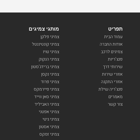
תפריט
מותגי צמיגים
עמוד הבית
צמיגי פלקן
אודות החברה
צמיגי קונטיננטל
צמיגים לרכב
צמיגי טויו
פנצ’ריות
צמיגי הנקוק
שירותי דרך
צמיגי ברידג’סטון
אזורי שירות
צמיגי נקסן
אזורי התקנה
צמיגי פרוד
פנצ’ריה שילת
צמיגי פיירמקס
מאמרים
צמיגי סאן ווייד
צור קשר
צמיגי האביליד
צמיגי אפטני
צמיגי גיטי
צמיגי אסטון
צמיגי זמקס