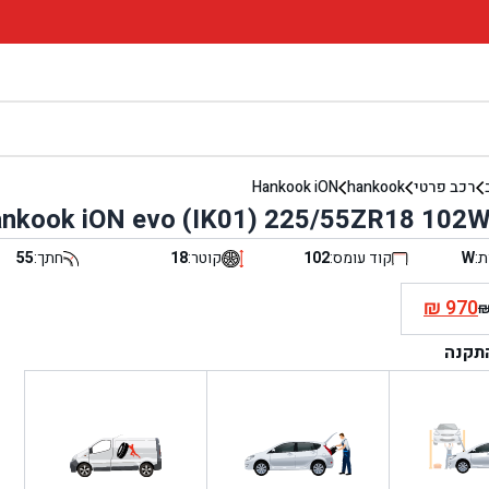
רכב פרטי
hankook
Hankook iON
nkook iON evo (IK01) 225/55ZR18 102W
ת:
W
קוד עומס:
102
קוטר:
18
חתך:
55
₪
970
י
התקנה