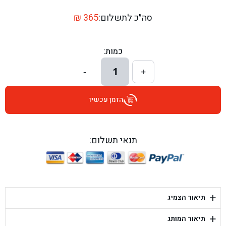
בן גל - דרך השבעה 20, אזור - אזור
סה״כ לתשלום:
365
₪
בן גל - הכוזרי 1, תל אביב - תל אביב
כמות:
בן גל - הרצל 6, גדרה - גדרה
1
-
+
בן גל - שדרות דוד בן גוריון 8, באר שבע - באר שבע
הזמן עכשיו
בן גל - אוסלו 5, שדרות - שדרות
בן גל - תחנת אלון, ערד - ערד
תנאי תשלום:
בן גל - היובלים 26, הוד השרון - הוד השרון
בן גל - קלמן גבריאלוב 41, רחובות - רחובות
+
תיאור הצמיג
בן גל - יפת 88, תל אביב יפו - תל אביב
+
תיאור המותג
בן גל - דור אלון הר טוב - בית שמש