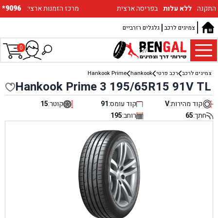
התקנה
ללא עלות
בפריסה ארצית
:מרכז הזמנות ארצי
*9096
צמיגים לרכב
גלגלים רזרביים
0
צמיגים לרכב
רכב פרטי
hankook
Hankook Prime
Hankook Prime 3 195/65R15 91V TL
קוד מהירות:
V
קוד עומס:
91
קוטר:
15
חתך:
65
רוחב:
195