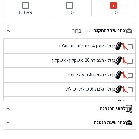
₪
699
₪
0
₪
0
בחר עיר להתקנה
בחר
בן גל - איתן 4, ירושלים - ירושלים
בן גל - העבודה 20, אשקלון - אשקלון
בן גל - השיש 8, חיפה - חיפה
בן גל - גלבוע 6, שילת - שילת
בן גל - פוריידיס, כניסה צפונית מול כביש 4 - פרדיס
למתי ההזמנה
בן גל - שכונת אזור תעשייה זעירה, עיילבון - עיילבון
בחר שעת הזמנה
בן גל - שדרות יצחק רבין 1, באר יעקב - באר יעקב