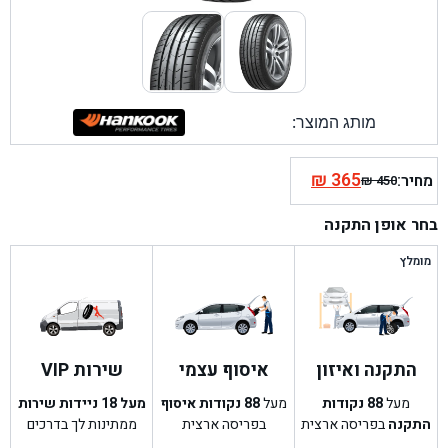
מותג המוצר:
₪
365
מחיר:
₪
450
המחיר
המחיר
הנוכחי
המקורי
בחר אופן התקנה
היה:
הוא:
₪ 450.
₪ 365.
מומלץ
התקנה ואיזון
איסוף עצמי
שירות VIP
מעל
88
נקודות
מעל
88
נקודות איסוף
מעל 18 ניידות שירות
התקנה
בפריסה ארצית
בפריסה ארצית
ממתינות לך בדרכים