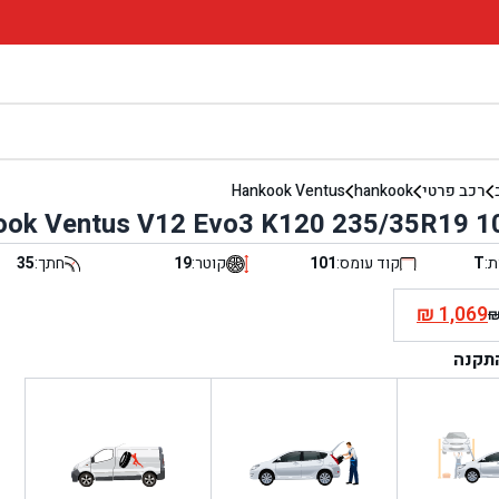
רכב פרטי
hankook
Hankook Ventus
ok Ventus V12 Evo3 K120 235/35R19 1
ת:
T
קוד עומס:
101
קוטר:
19
חתך:
35
₪
1,069
י
התקנה