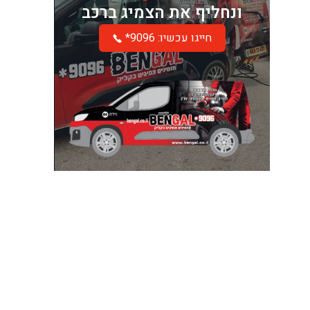
ונחליף את הצמיג ברכב
*חייגו עכשיו: 9096