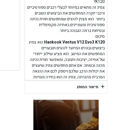
בן ג
K120?
צמיג זה מתאים במיוחד לבעלי רכבים ספורטיביים
ורכבי יוקרה המחפשים את הביצועים הטובים
בן גל -
ביותר. הוא מצוין לנהגים שמחפשים חווית נהיגה
ספורטיבית ומעוניינים באחיזה מקסימלית
בן
ובטיחות ברמה הגבוהה ביותר.
סיכום
Hankook Ventus V12 Evo3 K120
הוא צמיג
ביצועים גבוהים המיועד לנהגים תובעניים
המחפשים את המיטב. הוא מציע שילוב ייחודי
של אחיזה, יציבות ותגובה, ומאפשר חווית נהיגה
מהנה ובטוחה. אם אתם מחפשים צמיג שיעצים
את יכולות הרכב שלכם ויספק לכם את ההנאה
המרבית מהנהיגה, צמיג זה הוא בחירה מצוינת.
+
תיאור המותג