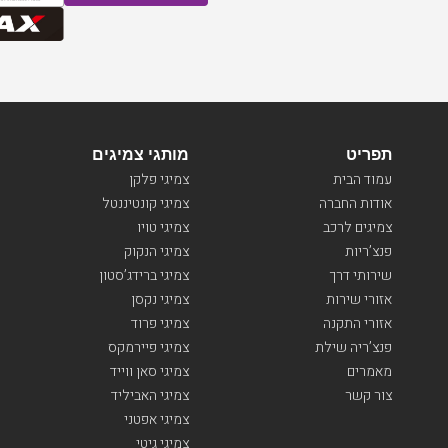
תפריט
מותגי צמיגים
עמוד הבית
צמיגי פלקן
אודות החברה
צמיגי קונטיננטל
צמיגים לרכב
צמיגי טויו
פנצ’ריות
צמיגי הנקוק
שירותי דרך
צמיגי ברידג’סטון
אזורי שירות
צמיגי נקסן
אזורי התקנה
צמיגי פרוד
פנצ’ריה שילת
צמיגי פיירמקס
מאמרים
צמיגי סאן ווייד
צור קשר
צמיגי האביליד
צמיגי אפטני
צמיגי גיטי