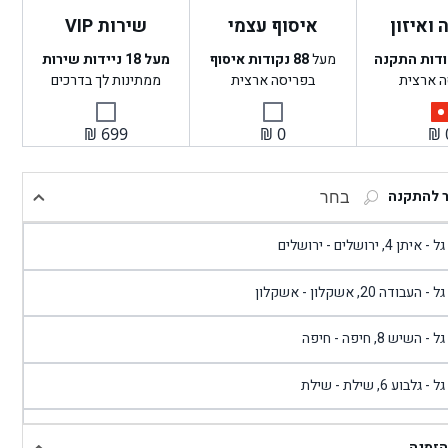
ואיזון
איסוף עצמי
שירות VIP
ודות התקנה
מעל
88
נקודות איסוף
מעל 18 ניידות שירות
ה ארצית
בפריסה ארצית
ממתינות לך בדרכים
₪
699
₪
0
₪
ר להתקנה
בחר
- איתן 4, ירושלים - ירושלים
 - העבודה 20, אשקלון - אשקלון
 - השיש 8, חיפה - חיפה
 - גלבוע 6, שילת - שילת
גל - פוריידיס, כניסה צפונית מול כביש 4 - פרדיס
הזמנה