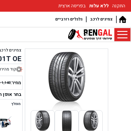
התקנה
ללא עלות
בפריסה ארצית
צמיגים לרכב
גלגלים רזרביים
צמיגים לרכב
01T OE
קוד מהירו
מחיר:
₪
1,140
המחיר
המחיר
הנוכחי
המקור
בחר אופן 
היה:
הוא:
מומלץ
₪ 1,140.
₪ 1,069.