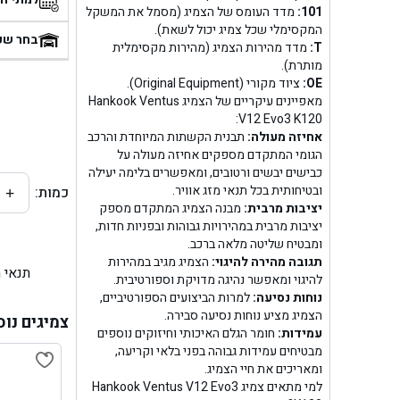
101:
מדד העומס של הצמיג (מסמל את המשקל
בן
המקסימלי שכל צמיג יכול לשאת).
בחר שע
T:
מדד מהירות הצמיג (מהירות מקסימלית
מותרת).
בן ג
OE:
ציוד מקורי (Original Equipment).
מאפיינים עיקריים של הצמיג Hankook Ventus
בן ג
V12 Evo3 K120:
אחיזה מעולה:
תבנית הקשתות המיוחדת והרכב
בן גל 
הגומי המתקדם מספקים אחיזה מעולה על
כבישים יבשים ורטובים, ומאפשרים בלימה יעילה
ובטיחותית בכל תנאי מזג אוויר.
כמות:
+
בן גל
יציבות מרבית:
מבנה הצמיג המתקדם מספק
יציבות מרבית במהירויות גבוהות ובפניות חדות,
בן ג
ומבטיח שליטה מלאה ברכב.
תגובה מהירה להיגוי:
הצמיג מגיב במהירות
תנאי 
בן גל
להיגוי ומאפשר נהיגה מדויקת וספורטיבית.
נוחות נסיעה:
למרות הביצועים הספורטיביים,
הצמיג מציע נוחות נסיעה סבירה.
בן
צמיגים נוס
עמידות:
חומר הגלם האיכותי וחיזוקים נוספים
מבטיחים עמידות גבוהה בפני בלאי וקריעה,
בן גל 
ומאריכים את חיי הצמיג.
למי מתאים צמיג Hankook Ventus V12 Evo3