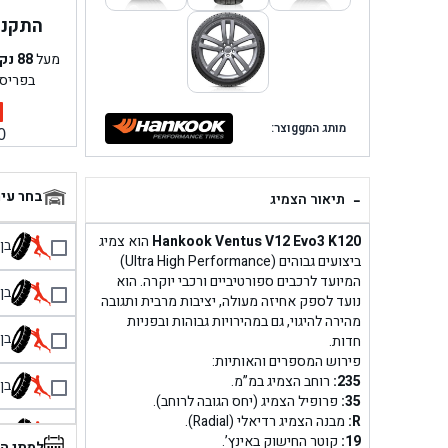
התקנה 
מעל
88
נק
בפריס
מותג המggוצר:
0
-
בחר עי
תיאור הצמיג
Hankook Ventus V12 Evo3 K120
הוא צמיג
בן גל 
ביצועים גבוהים (Ultra High Performance)
המיועד לרכבים ספורטיביים ורכבי יוקרה. הוא
בן גל
נועד לספק אחיזה מעולה, יציבות מרבית ותגובה
מהירה להיגוי, גם במהירויות גבוהות ובפניות
בן גל
חדות.
פירוש המספרים והאותיות:
235:
רוחב הצמיג במ”מ.
בן גל
35:
פרופיל הצמיג (יחס הגובה לרוחב).
R:
מבנה הצמיג רדיאלי (Radial).
בן 
19:
קוטר החישוק באינץ’.
למתי ה