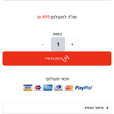
בן גל - שדרות יצחק רבין 1, באר יעקב - באר יעקב
בן גל - דרך השבעה 20, אזור - אזור
סה״כ לתשלום:
499
₪
בן גל - הכוזרי 1, תל אביב - תל אביב
כמות:
בן גל - הרצל 6, גדרה - גדרה
1
-
+
בן גל - שדרות דוד בן גוריון 8, באר שבע - באר שבע
הזמן עכשיו
בן גל - אוסלו 5, שדרות - שדרות
בן גל - תחנת אלון, ערד - ערד
תנאי תשלום:
בן גל - היובלים 26, הוד השרון - הוד השרון
בן גל - קלמן גבריאלוב 41, רחובות - רחובות
+
תיאור הצמיג
בן גל - יפת 88, תל אביב יפו - תל אביב