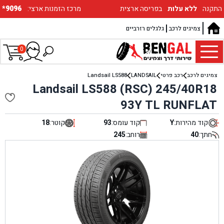
התקנה
ללא עלות
בפריסה ארצית
:מרכז הזמנות ארצי
*9096
צמיגים לרכב
גלגלים רזרביים
0
צמיגים לרכב
רכב פרטי
LANDSAIL
Landsail LS588
Landsail LS588 (RSC) 245/40R18
93Y TL RUNFLAT
קוד מהירות:
Y
קוד עומס:
93
קוטר:
18
חתך:
40
רוחב:
245