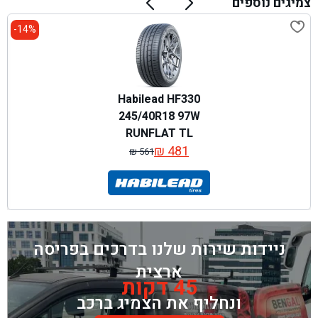
צמיגים נוספים
14%-
Habilead HF330
245/40R18 97W
RUNFLAT TL
₪
481
₪
561
המחיר
המחיר
המקורי
הנוכחי
היה:
הוא:
₪ 561.
₪ 481.
ניידות שירות שלנו בדרכים בפריסה
ארצית
45 דקות
ונחליף את הצמיג ברכב