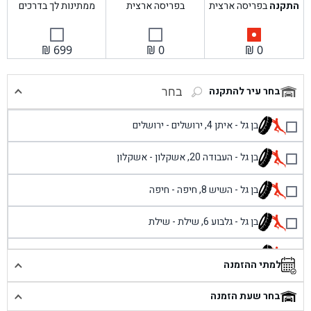
התקנה
בפריסה ארצית
בפריסה ארצית
ממתינות לך בדרכים
₪
699
₪
0
₪
0
בחר עיר להתקנה
בחר
בן גל - איתן 4, ירושלים - ירושלים
בן גל - העבודה 20, אשקלון - אשקלון
בן גל - השיש 8, חיפה - חיפה
בן גל - גלבוע 6, שילת - שילת
בן גל - פוריידיס, כניסה צפונית מול כביש 4 - פרדיס
למתי ההזמנה
בן גל - שכונת אזור תעשייה זעירה, עיילבון - עיילבון
בחר שעת הזמנה