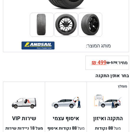
מותג המוצר:
₪
499
מחיר:
₪
579
המחיר
המחיר
הנוכחי
המקורי
בחר אופן התקנה
היה:
הוא:
₪ 579.
₪ 499.
מומלץ
התקנה ואיזון
איסוף עצמי
שירות VIP
מעל
88
נקודות
מעל
88
נקודות איסוף
מעל 18 ניידות שירות