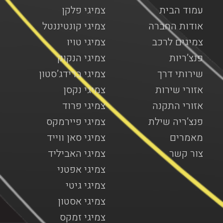
עמוד הבית
צמיגי פלקן
אודות החברה
צמיגי קונטיננטל
צמיגים לרכב
צמיגי טויו
פנצ’ריות
צמיגי הנקוק
שירותי דרך
צמיגי ברידג’סטון
אזורי שירות
צמיגי נקסן
אזורי התקנה
צמיגי פרוד
פנצ’ריה שילת
צמיגי פיירמקס
מאמרים
צמיגי סאן ווייד
צור קשר
צמיגי האביליד
צמיגי אפטני
צמיגי גיטי
צמיגי אסטון
צמיגי זמקס