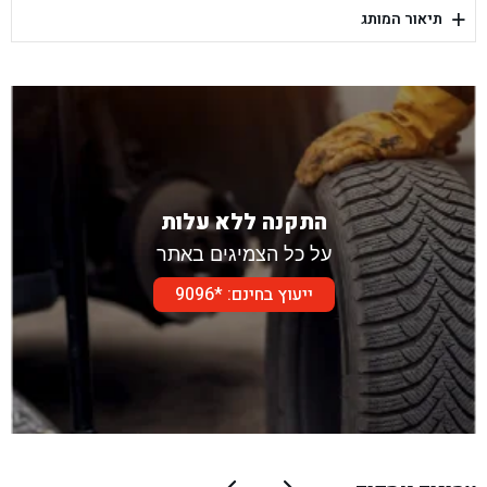
+
תיאור המותג
בן גל - דור אלון הר טוב - בית שמש
התקנה ללא עלות
על כל הצמיגים באתר
ייעוץ בחינם: *9096