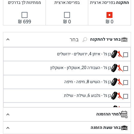
התקנה
בפריסה ארצית
בפריסה ארצית
ממתינות לך בדרכים
₪
699
₪
0
₪
0
בחר עיר להתקנה
בחר
בן גל - איתן 4, ירושלים - ירושלים
בן גל - העבודה 20, אשקלון - אשקלון
בן גל - השיש 8, חיפה - חיפה
בן גל - גלבוע 6, שילת - שילת
בן גל - פוריידיס, כניסה צפונית מול כביש 4 - פרדיס
למתי ההזמנה
בן גל - שכונת אזור תעשייה זעירה, עיילבון - עיילבון
בחר שעת הזמנה