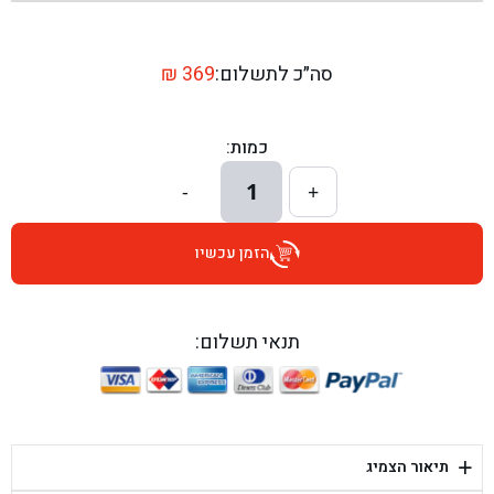
בן גל - שדרות יצחק רבין 1, באר יעקב - באר יעקב
בן גל - דרך השבעה 20, אזור - אזור
סה״כ לתשלום:
369
₪
בן גל - הכוזרי 1, תל אביב - תל אביב
כמות:
בן גל - הרצל 6, גדרה - גדרה
1
-
+
בן גל - שדרות דוד בן גוריון 8, באר שבע - באר שבע
הזמן עכשיו
בן גל - אוסלו 5, שדרות - שדרות
בן גל - תחנת אלון, ערד - ערד
תנאי תשלום:
בן גל - היובלים 26, הוד השרון - הוד השרון
בן גל - קלמן גבריאלוב 41, רחובות - רחובות
+
תיאור הצמיג
בן גל - יפת 88, תל אביב יפו - תל אביב