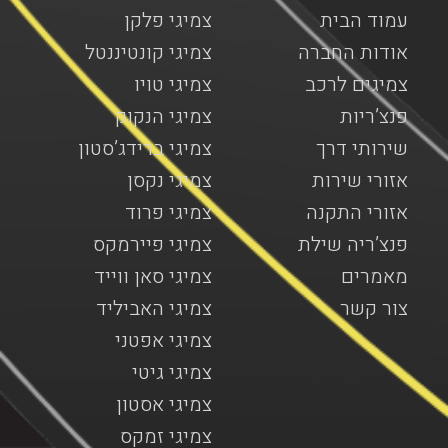
עמוד הבית
צמיגי פלקן
אודות החברה
צמיגי קונטיננטל
צמיגים לרכב
צמיגי טויו
פנצ’ריות
צמיגי הנקוק
שירותי דרך
צמיגי ברידג’סטון
אזורי שירות
צמיגי נקסן
אזורי התקנה
צמיגי פרוד
פנצ’ריה שילת
צמיגי פיירמקס
מאמרים
צמיגי סאן ווייד
צור קשר
צמיגי האביליד
צמיגי אפטני
צמיגי גיטי
צמיגי אסטון
צמיגי זמקס