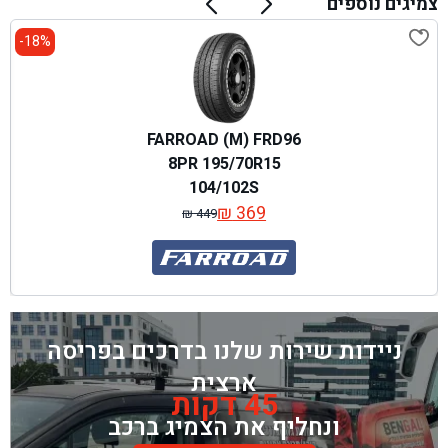
צמיגים נוספים
18%-
FARROAD (M) FRD96
8PR 195/70R15
104/102S
₪
369
₪
449
המחיר
המחיר
המקורי
הנוכחי
היה:
הוא:
₪ 449.
₪ 369.
ניידות שירות שלנו בדרכים בפריסה
ארצית
45 דקות
ונחליף את הצמיג ברכב