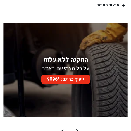
+
תיאור המותג
בן גל - דור אלון הר טוב - בית שמש
התקנה ללא עלות
על כל הצמיגים באתר
ייעוץ בחינם: *9096