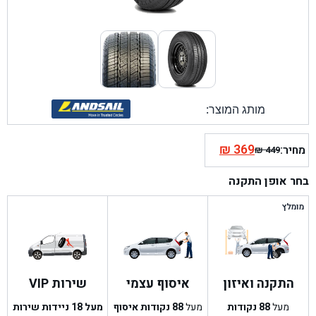
מותג המוצר:
₪
369
מחיר:
₪
449
המחיר
המחיר
הנוכחי
המקורי
בחר אופן התקנה
היה:
הוא:
₪ 449.
₪ 369.
מומלץ
התקנה ואיזון
איסוף עצמי
שירות VIP
מעל
88
נקודות
מעל
88
נקודות איסוף
מעל 18 ניידות שירות