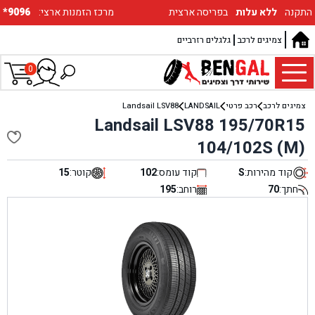
התקנה
ללא עלות
בפריסה ארצית
:מרכז הזמנות ארצי
*9096
צמיגים לרכב
גלגלים רזרביים
0
צמיגים לרכב
רכב פרטי
LANDSAIL
Landsail LSV88
Landsail LSV88 195/70R15
104/102S (M)
קוד מהירות:
S
קוד עומס:
102
קוטר:
15
חתך:
70
רוחב:
195