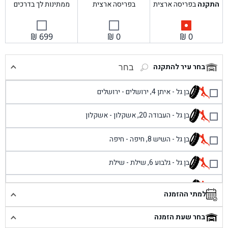
התקנה
בפריסה ארצית
בפריסה ארצית
ממתינות לך בדרכים
₪
699
₪
0
₪
0
בחר עיר להתקנה
בחר
בן גל - איתן 4, ירושלים - ירושלים
בן גל - העבודה 20, אשקלון - אשקלון
בן גל - השיש 8, חיפה - חיפה
בן גל - גלבוע 6, שילת - שילת
בן גל - פוריידיס, כניסה צפונית מול כביש 4 - פרדיס
למתי ההזמנה
בן גל - שכונת אזור תעשייה זעירה, עיילבון - עיילבון
בחר שעת הזמנה