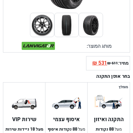
מותג המוצר:
₪
531
מחיר:
₪
611
המחיר
המחיר
הנוכחי
המקורי
בחר אופן התקנה
היה:
הוא:
₪ 611.
₪ 531.
מומלץ
התקנה ואיזון
איסוף עצמי
שירות VIP
מעל
88
נקודות
מעל
88
נקודות איסוף
מעל 18 ניידות שירות