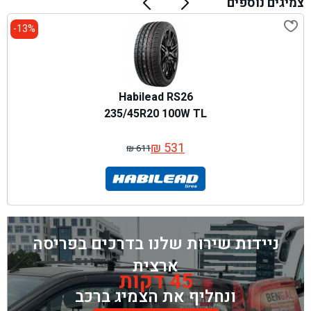
צמיגים נוספים
13%-
Habilead RS26
235/45R20 100W TL
₪
531
₪
611
המחיר
המחיר
המקורי
הנוכחי
היה:
הוא:
₪ 611.
₪ 531.
ניידות שירות שלנו בדרכים בפריסה
ארצית
45 דקות
ונחליף את הצמיג ברכב