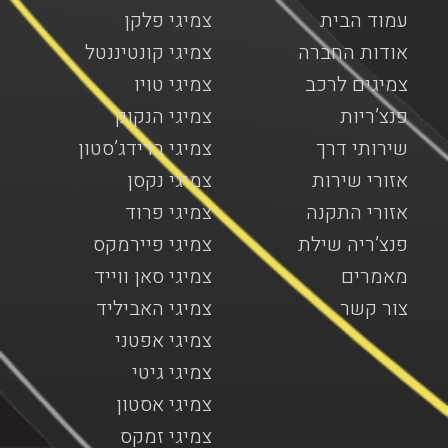
עמוד הבית
צמיגי פלקן
אודות החברה
צמיגי קונטיננטל
צמיגים לרכב
צמיגי טויו
פנצ’ריות
צמיגי הנקוק
שירותי דרך
צמיגי ברידג’סטון
אזורי שירות
צמיגי נקסן
אזורי התקנה
צמיגי פרוד
פנצ’ריה שילת
צמיגי פיירמקס
מאמרים
צמיגי סאן ווייד
צור קשר
צמיגי האביליד
צמיגי אפטני
צמיגי גיטי
צמיגי אסטון
צמיגי זמקס