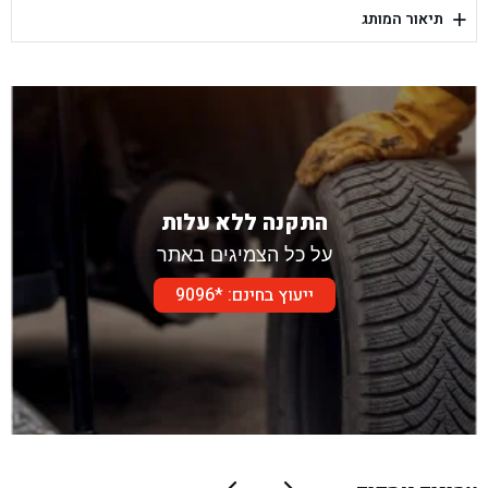
+
תיאור המותג
בן גל - דור אלון הר טוב - בית שמש
התקנה ללא עלות
על כל הצמיגים באתר
ייעוץ בחינם: *9096