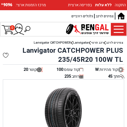
התקנה
ללא עלות
בפריסה ארצית
:מרכז הזמנות ארצי
*9096
צמיגים לרכב
גלגלים רזרביים
0
צמיגים לרכב
רכב פרטי
Lanvigator
Lanvigator CATCHPOWER
Lanvigator CATCHPOWER PLUS
235/45R20 100W TL
קוד מהירות:
W
קוד עומס:
100
קוטר:
20
חתך:
45
רוחב:
235