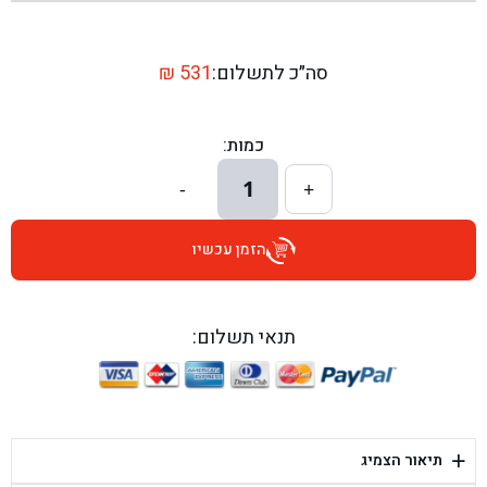
בן גל - שדרות יצחק רבין 1, באר יעקב - באר יעקב
בן גל - דרך השבעה 20, אזור - אזור
סה״כ לתשלום:
531
₪
בן גל - הכוזרי 1, תל אביב - תל אביב
כמות:
בן גל - הרצל 6, גדרה - גדרה
1
-
+
בן גל - שדרות דוד בן גוריון 8, באר שבע - באר שבע
הזמן עכשיו
בן גל - אוסלו 5, שדרות - שדרות
בן גל - תחנת אלון, ערד - ערד
תנאי תשלום:
בן גל - היובלים 26, הוד השרון - הוד השרון
בן גל - קלמן גבריאלוב 41, רחובות - רחובות
+
תיאור הצמיג
בן גל - יפת 88, תל אביב יפו - תל אביב