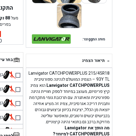
התקנה 
מעל
88
נק
בפריס
מותג המggוצר:
0
-
בחר עי
תיאור הצמיג
Lanvigator CATCHPOWERPLUS 215/45R18
בן גל 
93Y TL – הצמיג המושלם לנהיגה ספורטיבית
Lanvigator CATCHPOWERPLUS
הוא צמיג
בן גל
קיץ פרימיום, מעוצב במיוחד לספק חוויית נהיגה
ספורטיבית ומאתגרת. עם תרכובת גומי מתקדמת
בן גל
ותבנית דריכה אגרסיבית, צמיג זה מציע אחיזה
יוצאת מן הכלל, יציבות בכיוון וביצועים גבוהים
בכבישים יבשים ורטובים, ומאפשר שליטה
בן גל
מדויקת ברכב גם בתנאי נהיגה קיצוניים.
מה הופך את Lanvigator
בן 
CATCHPOWERPLUS למיוחד?
למתי ה