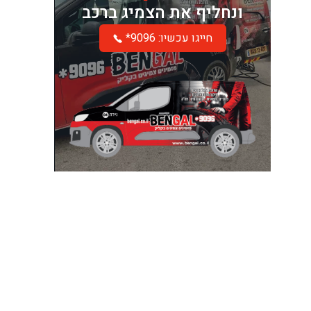
ונחליף את הצמיג ברכב
*חייגו עכשיו: 9096