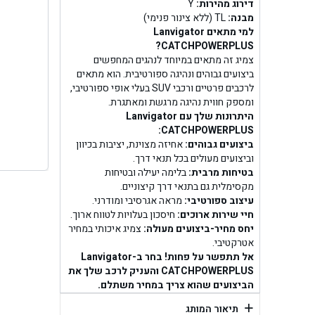
בן ג
דירוג מהירות:
Y
מבנה:
TL (ללא צינור פנימי)
למי מתאים Lanvigator
בן גל -
CATCHPOWERPLUS?
צמיג זה מתאים במיוחד לנהגים המחפשים
בן
ביצועים גבוהים ונהיגה ספורטיבית. הוא מתאים
לרכבים פרטיים ורכבי SUV בעלי אופי ספורטיבי,
ומספק חווית נהיגה מרגשת ומאתגרת.
היתרונות שלך עם Lanvigator
CATCHPOWERPLUS:
ביצועים גבוהים:
אחיזה מצוינת, יציבות בכיוון
וביצועים מעולים בכל תנאי דרך.
בטיחות מרבית:
בלימה יעילה ובטיחות
מקסימלית גם בתנאי דרך קיצוניים.
עיצוב ספורטיבי:
מראה אגרסיבי ומודרני.
חיי שירות ארוכים:
חיסכון בעלויות לטווח ארוך.
יחס מחיר-ביצועים מעולה:
צמיג איכותי במחיר
אטרקטיבי.
אל תתפשר על פחות! בחר ב-Lanvigator
CATCHPOWERPLUS והעניק לרכב שלך את
הביצועים שהוא צריך במחיר משתלם.
+
תיאור המותג