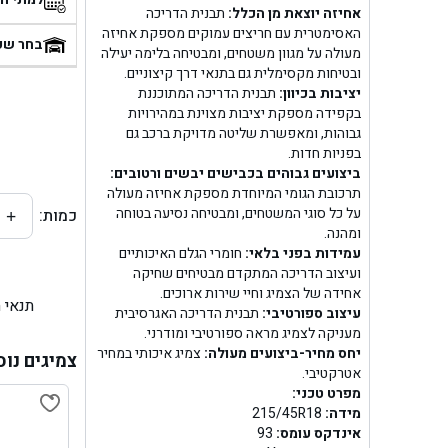
אחיזה יוצאת מן הכלל:
תבנית הדריכה
בן
האסימטרית עם חריצים עמוקים מספקת אחיזה
בחר שע
מעולה על מגוון משטחים, ומבטיחה בלימה יעילה
ובטיחות מקסימלית גם בתנאי דרך קיצוניים.
בן ג
יציבות בכיוון:
תבנית הדריכה המתוכננת
בקפידה מספקת יציבות מצוינת במהירויות
בן ג
גבוהות, ומאפשרת שליטה מדויקת ברכב גם
בפניות חדות.
בן גל 
ביצועים גבוהים בכבישים יבשים ורטובים:
תרכובת הגומי המיוחדת מספקת אחיזה מעולה
על כל סוגי המשטחים, ומבטיחה נסיעה בטוחה
כמות:
+
בן גל
ומהנה.
עמידות בפני בלאי:
חומרי הגלם האיכותיים
בן ג
ועיצוב הדריכה המתקדם מבטיחים שחיקה
אחידה של הצמיג וחיי שירות ארוכים.
תנאי 
בן גל
עיצוב ספורטיבי:
תבנית הדריכה האגרסיבית
מעניקה לצמיג מראה ספורטיבי ומודרני.
יחס מחיר-ביצועים מעולה:
צמיג איכותי במחיר
בן
צמיגים נוס
אטרקטיבי.
מפרט טכני:
בן גל 
מידה:
215/45R18
אינדקס עומס:
93