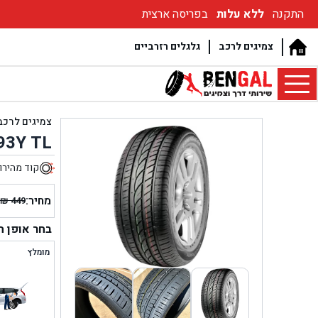
התקנה
ללא עלות
בפריסה ארצית
צמיגים לרכב
גלגלים רזרביים
צמיגים לרכב
93Y TL
קוד מהירו
9
מחיר:
₪
449
המחיר
המחיר
הנוכחי
המקור
בחר אופן 
היה:
הוא:
מומלץ
₪ 449.
₪ 369.