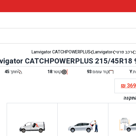
רכב פרטי
Lanvigator
Lanvigator CATCHPOWERPLUS
vigator CATCHPOWERPLUS 215/45R18 
ת:
Y
קוד עומס:
93
קוטר:
18
חתך:
45
₪
36
י
התקנה