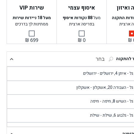
ואיזון
איסוף עצמי
שירות VIP
ודות התקנה
מעל
88
נקודות איסוף
מעל 18 ניידות שירות
ה ארצית
בפריסה ארצית
ממתינות לך בדרכים
₪
699
₪
0
₪
ר להתקנה
בחר
- איתן 4, ירושלים - ירושלים
 - העבודה 20, אשקלון - אשקלון
 - השיש 8, חיפה - חיפה
 - גלבוע 6, שילת - שילת
גל - פוריידיס, כניסה צפונית מול כביש 4 - פרדיס
הזמנה