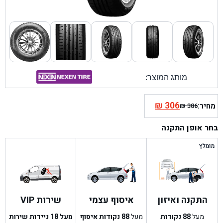
מותג המוצר:
₪
306
מחיר:
₪
386
המחיר
המחיר
הנוכחי
המקורי
בחר אופן התקנה
היה:
הוא:
₪ 386.
₪ 306.
מומלץ
התקנה ואיזון
איסוף עצמי
שירות VIP
מעל
88
נקודות
מעל
88
נקודות איסוף
מעל 18 ניידות שירות