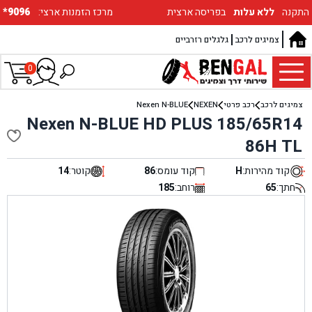
התקנה
ללא עלות
בפריסה ארצית
:מרכז הזמנות ארצי
*9096
צמיגים לרכב
גלגלים רזרביים
0
צמיגים לרכב
רכב פרטי
NEXEN
Nexen N-BLUE
Nexen N-BLUE HD PLUS 185/65R14
86H TL
קוד מהירות:
H
קוד עומס:
86
קוטר:
14
חתך:
65
רוחב:
185