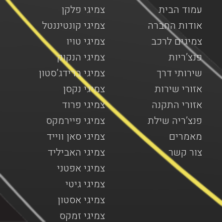
עמוד הבית
צמיגי פלקן
אודות החברה
צמיגי קונטיננטל
צמיגים לרכב
צמיגי טויו
פנצ’ריות
צמיגי הנקוק
שירותי דרך
צמיגי ברידג’סטון
אזורי שירות
צמיגי נקסן
אזורי התקנה
צמיגי פרוד
פנצ’ריה שילת
צמיגי פיירמקס
מאמרים
צמיגי סאן ווייד
צור קשר
צמיגי האביליד
צמיגי אפטני
צמיגי גיטי
צמיגי אסטון
צמיגי זמקס