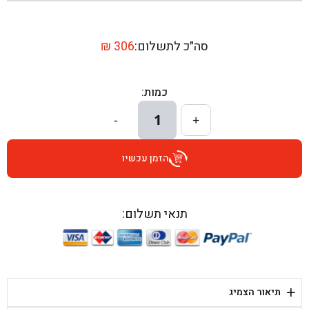
בן גל - שדרות יצחק רבין 1, באר יעקב - באר יעקב
בן גל - דרך השבעה 20, אזור - אזור
סה״כ לתשלום:
306
₪
בן גל - הכוזרי 1, תל אביב - תל אביב
כמות:
בן גל - הרצל 6, גדרה - גדרה
1
-
+
בן גל - שדרות דוד בן גוריון 8, באר שבע - באר שבע
הזמן עכשיו
בן גל - אוסלו 5, שדרות - שדרות
בן גל - תחנת אלון, ערד - ערד
תנאי תשלום:
בן גל - היובלים 26, הוד השרון - הוד השרון
בן גל - קלמן גבריאלוב 41, רחובות - רחובות
+
תיאור הצמיג
בן גל - יפת 88, תל אביב יפו - תל אביב