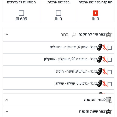
התקנה
בפריסה ארצית
בפריסה ארצית
ממתינות לך בדרכים
₪
699
₪
0
₪
0
בחר עיר להתקנה
בחר
בן גל - איתן 4, ירושלים - ירושלים
בן גל - העבודה 20, אשקלון - אשקלון
בן גל - השיש 8, חיפה - חיפה
בן גל - גלבוע 6, שילת - שילת
בן גל - פוריידיס, כניסה צפונית מול כביש 4 - פרדיס
למתי ההזמנה
בן גל - שכונת אזור תעשייה זעירה, עיילבון - עיילבון
בחר שעת הזמנה