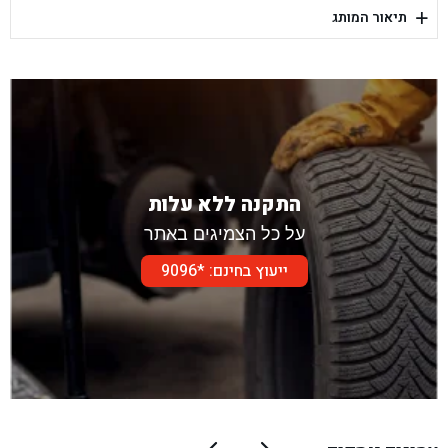
+
תיאור המותג
בן גל - דור אלון הר טוב - בית שמש
התקנה ללא עלות
על כל הצמיגים באתר
ייעוץ בחינם: *9096