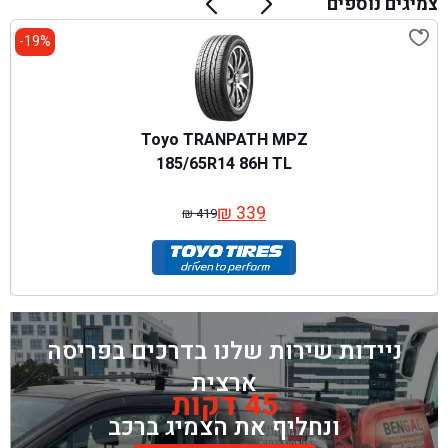
צמיגים נוספים
19%-
Toyo TRANPATH MPZ
185/65R14 86H TL
₪
339
₪
419
המחיר
המחיר
המקורי
הנוכחי
היה:
הוא:
₪ 419.
₪ 339.
ניידות שירות שלנו בדרכים בפריסה
ארצית
45 דקות
ונחליף את הצמיג ברכב