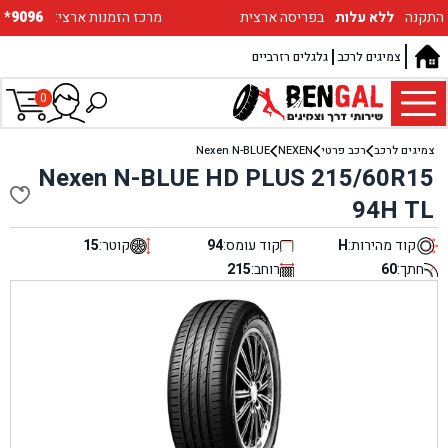
התקנה
ללא עלות
בפריסה ארצית
:מרכז הזמנות ארצי
*9096
צמיגים לרכב
גלגלים רזרביים
0
צמיגים לרכב
רכב פרטי
NEXEN
Nexen N-BLUE
Nexen N-BLUE HD PLUS 215/60R15
94H TL
קוד מהירות:
H
קוד עומס:
94
קוטר:
15
חתך:
60
רוחב:
215