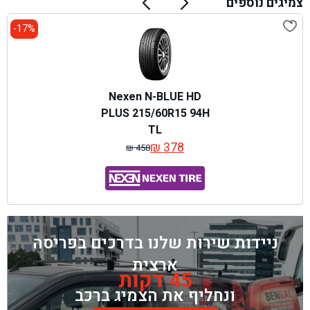
צמיגים נוספים
17%-
Nexen N-BLUE HD
PLUS 215/60R15 94H
TL
₪
378
₪
458
המחיר
המחיר
המקורי
הנוכחי
היה:
הוא:
₪ 458.
₪ 378.
ניידות שירות שלנו בדרכים בפריסה
ארצית
45 דקות
ונחליף את הצמיג ברכב