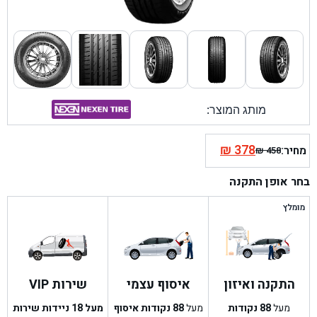
מותג המוצר:
₪
378
מחיר:
₪
458
המחיר
המחיר
הנוכחי
המקורי
בחר אופן התקנה
היה:
הוא:
₪ 458.
₪ 378.
מומלץ
התקנה ואיזון
איסוף עצמי
שירות VIP
מעל
88
נקודות
מעל
88
נקודות איסוף
מעל 18 ניידות שירות