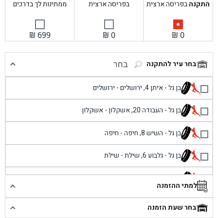
התקנה
בפריסה ארצית
בפריסה ארצית
ממתינות לך בדרכים
₪
699
₪
0
₪
0
בחר עיר להתקנה
בחר
בן גל - איתן 4, ירושלים - ירושלים
בן גל - העבודה 20, אשקלון - אשקלון
בן גל - השיש 8, חיפה - חיפה
בן גל - גלבוע 6, שילת - שילת
בן גל - פוריידיס, כניסה צפונית מול כביש 4 - פרדיס
למתי ההזמנה
בן גל - שכונת אזור תעשייה זעירה, עיילבון - עיילבון
בחר שעת הזמנה