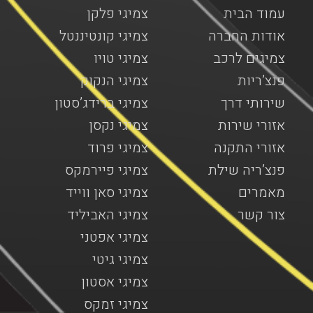
עמוד הבית
צמיגי פלקן
אודות החברה
צמיגי קונטיננטל
צמיגים לרכב
צמיגי טויו
פנצ’ריות
צמיגי הנקוק
שירותי דרך
צמיגי ברידג’סטון
אזורי שירות
צמיגי נקסן
אזורי התקנה
צמיגי פרוד
פנצ’ריה שילת
צמיגי פיירמקס
מאמרים
צמיגי סאן ווייד
צור קשר
צמיגי האביליד
צמיגי אפטני
צמיגי גיטי
צמיגי אסטון
צמיגי זמקס