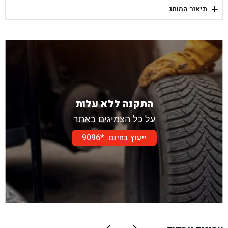
+
תיאור המותג
בן גל - דור אלון הר טוב - בית שמש
התקנה ללא עלות
על כל הצמיגים באתר
ייעוץ בחינם: *9096