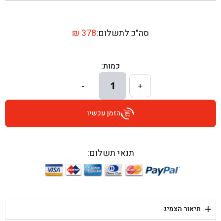
בן גל - שדרות יצחק רבין 1, באר יעקב - באר יעקב
בן גל - דרך השבעה 20, אזור - אזור
סה״כ לתשלום:
378
₪
בן גל - הכוזרי 1, תל אביב - תל אביב
כמות:
בן גל - הרצל 6, גדרה - גדרה
1
-
+
בן גל - שדרות דוד בן גוריון 8, באר שבע - באר שבע
הזמן עכשיו
בן גל - אוסלו 5, שדרות - שדרות
בן גל - תחנת אלון, ערד - ערד
תנאי תשלום:
בן גל - היובלים 26, הוד השרון - הוד השרון
בן גל - קלמן גבריאלוב 41, רחובות - רחובות
+
תיאור הצמיג
בן גל - יפת 88, תל אביב יפו - תל אביב