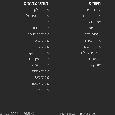
תפריט
מותגי צמיגים
עמוד הבית
צמיגי פלקן
אודות החברה
צמיגי קונטיננטל
צמיגים לרכב
צמיגי טויו
פנצ’ריות
צמיגי הנקוק
שירותי דרך
צמיגי ברידג’סטון
אזורי שירות
צמיגי נקסן
אזורי התקנה
צמיגי פרוד
פנצ’ריה שילת
צמיגי פיירמקס
מאמרים
צמיגי סאן ווייד
צור קשר
צמיגי האביליד
צמיגי אפטני
צמיגי גיטי
צמיגי אסטון
צמיגי זמקס
מפת האתר
-
תקנון האתר
© 1983 - 2024 כל הזכויות שמורות-BenGal