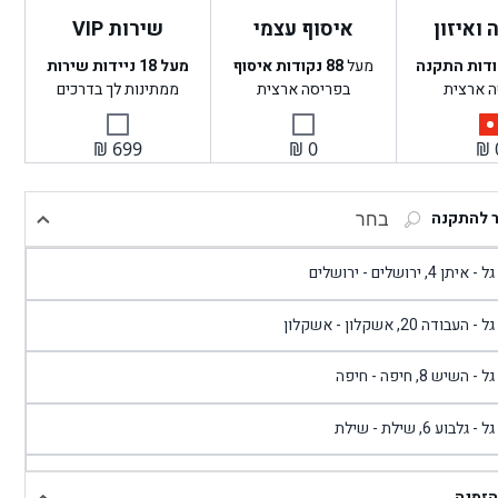
ואיזון
איסוף עצמי
שירות VIP
ודות התקנה
מעל
88
נקודות איסוף
מעל 18 ניידות שירות
ה ארצית
בפריסה ארצית
ממתינות לך בדרכים
₪
699
₪
0
₪
ר להתקנה
בחר
- איתן 4, ירושלים - ירושלים
 - העבודה 20, אשקלון - אשקלון
 - השיש 8, חיפה - חיפה
 - גלבוע 6, שילת - שילת
גל - פוריידיס, כניסה צפונית מול כביש 4 - פרדיס
הזמנה