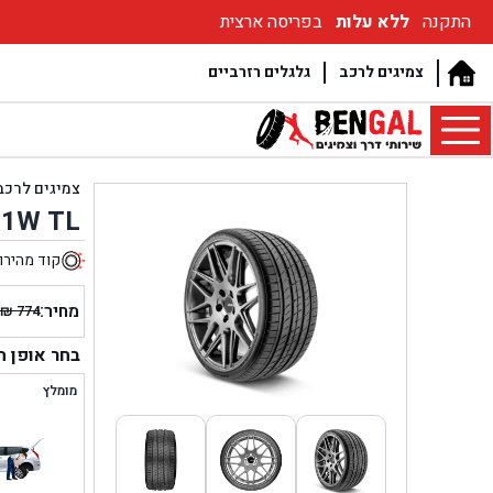
התקנה
ללא עלות
בפריסה ארצית
צמיגים לרכב
גלגלים רזרביים
צמיגים לרכב
01W TL
קוד מהירו
4
מחיר:
₪
774
המחיר
המחיר
הנוכחי
המקור
בחר אופן 
היה:
הוא:
מומלץ
₪ 774.
₪ 694.