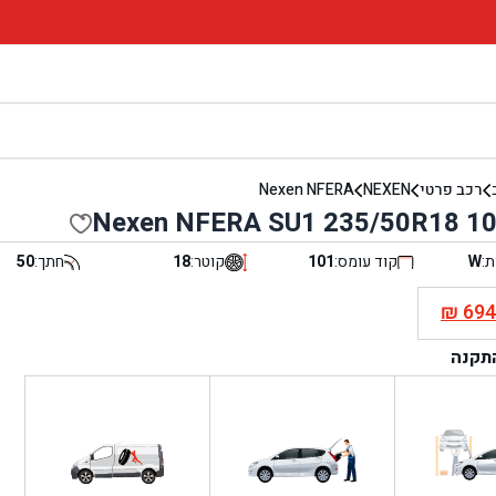
רכב פרטי
NEXEN
Nexen NFERA
Nexen NFERA SU1 235/50R18 1
ת:
W
קוד עומס:
101
קוטר:
18
חתך:
50
₪
69
י
התקנה