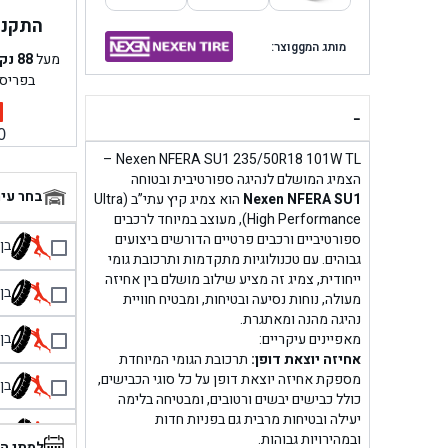
התקנה 
מותג המggוצר:
מעל
88
נק
בפריס
-
0
Nexen NFERA SU1 235/50R18 101W TL –
הצמיג המושלם לנהיגה ספורטיבית ובטוחה
בחר עי
Nexen NFERA SU1
הוא צמיג קיץ עתי”ב (Ultra
High Performance), מעוצב במיוחד לרכבים
ספורטיביים ורכבים פרטיים הדורשים ביצועים
בן גל 
גבוהים. עם טכנולוגיות מתקדמות ותרכובת גומי
ייחודית, צמיג זה מציע שילוב מושלם בין אחיזה
בן גל
מעולה, נוחות נסיעה ובטיחות, ומבטיח חוויית
נהיגה מהנה ומאתגרת.
בן גל
מאפיינים עיקריים:
אחיזה יוצאת דופן:
תרכובת הגומי המיוחדת
מספקת אחיזה יוצאת דופן על כל סוגי הכבישים,
בן גל
כולל כבישים יבשים ורטובים, ומבטיחה בלימה
יעילה ובטיחות מרבית גם בפניות חדות
בן 
ובמהירויות גבוהות.
למתי ה