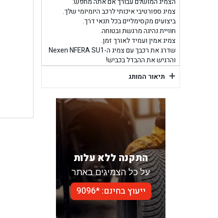
בן ג
הצמיג המושלם עבורך אם אתה מחפש:
צמיג ספורטיבי איכותי לרכב היומיומי שלך.
ביצועים מקסימליים בכל תנאי דרך.
בן גל -
חוויית נהיגה מרגשת ובטוחה.
צמיג אמין ועמיד לאורך זמן.
בן
שדרג את רכבך עם צמיג ה-Nexen NFERA SU1
והרגיש את ההבדל בכביש!
+
תיאור המותג
התקנה ללא עלות
על כל הצמיגים באתר
ייעוץ בחינם: *9096