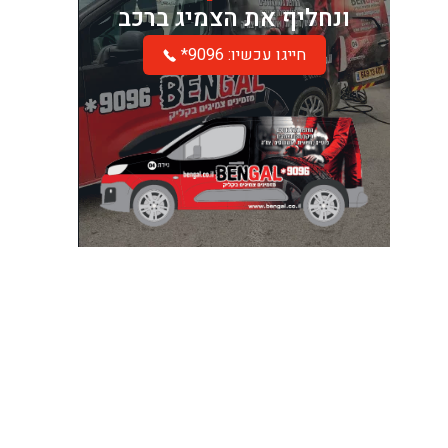
ונחליף את הצמיג ברכב
*חייגו עכשיו: 9096