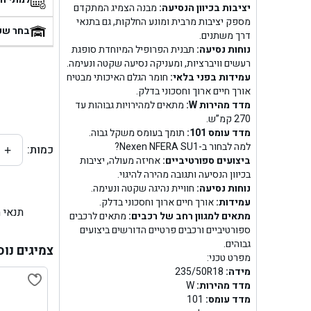
יציבות בכיוון הנסיעה:
מבנה הצמיג המתקדם
בן
מספק יציבות מרבית ומונע החלקות, גם בתנאי
בחר שע
דרך משתנים.
נוחות נסיעה:
תבנית הפרופיל המיוחדת סופגת
בן ג
רעשים וויברציות, ומעניקה נסיעה שקטה ונעימה.
עמידות בפני בלאי:
חומר הגלם האיכותי מבטיח
בן ג
אורך חיים ארוך וחסכוני בדלק.
מדד מהירות W:
מתאים למהירויות גבוהות עד
בן גל 
270 קמ”ש.
מדד עומס 101:
תומך בעומס משקל גבוה.
למה לבחור ב-Nexen NFERA SU1?
כמות:
+
בן גל
ביצועים ספורטיביים:
אחיזה מעולה, יציבות
בכיוון הנסיעה ותגובה מהירה להיגוי.
בן ג
נוחות נסיעה:
חוויית נהיגה שקטה ונעימה.
עמידות:
אורך חיים ארוך וחסכוני בדלק.
תנאי 
בן גל
מתאים למגוון רחב של רכבים:
מתאים לרכבים
ספורטיביים ורכבים פרטיים הדורשים ביצועים
גבוהים.
בן
צמיגים נוס
מפרט טכני:
מידה:
235/50R18
בן גל 
מדד מהירות:
W
מדד עומס:
101