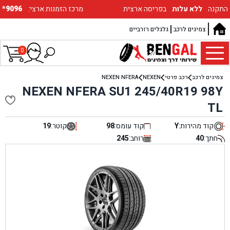
התקנה
ללא עלות
בפריסה ארצית
:מרכז הזמנות ארצי
*9096
צמיגים לרכב
גלגלים רזרביים
0
צמיגים לרכב
רכב פרטי
NEXEN
NEXEN NFERA
NEXEN NFERA SU1 245/40R19 98Y
TL
קוד מהירות:
Y
קוד עומס:
98
קוטר:
19
חתך:
40
רוחב:
245