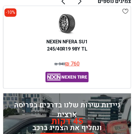
צמיגים נוספים
10%-
NEXEN NFERA SU1
245/40R19 98Y TL
₪
760
₪
840
המחיר
המחיר
המקורי
הנוכחי
היה:
הוא:
₪ 840.
₪ 760.
ניידות שירות שלנו בדרכים בפריסה
ארצית
45 דקות
ונחליף את הצמיג ברכב