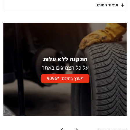
+
תיאור המותג
בן גל - דור אלון הר טוב - בית שמש
התקנה ללא עלות
על כל הצמיגים באתר
ייעוץ בחינם: *9096