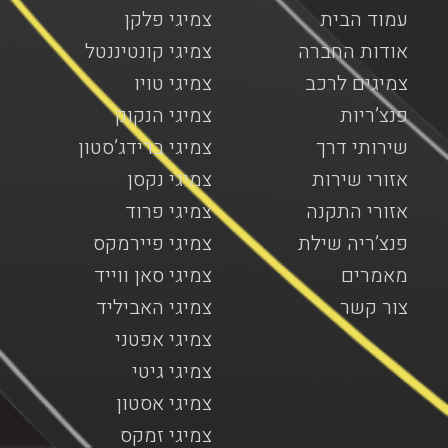
עמוד הבית
צמיגי פלקן
אודות החברה
צמיגי קונטיננטל
צמיגים לרכב
צמיגי טויו
פנצ’ריות
צמיגי הנקוק
שירותי דרך
צמיגי ברידג’סטון
אזורי שירות
צמיגי נקסן
אזורי התקנה
צמיגי פרוד
פנצ’ריה שילת
צמיגי פיירמקס
מאמרים
צמיגי סאן ווייד
צור קשר
צמיגי האביליד
צמיגי אפטני
צמיגי גיטי
צמיגי אסטון
צמיגי זמקס