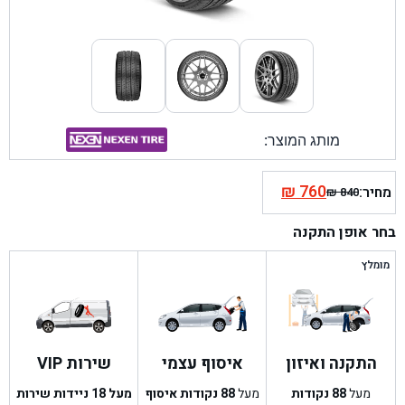
מותג המוצר:
₪
760
מחיר:
₪
840
המחיר
המחיר
הנוכחי
המקורי
בחר אופן התקנה
היה:
הוא:
₪ 840.
₪ 760.
מומלץ
התקנה ואיזון
איסוף עצמי
שירות VIP
מעל
88
נקודות
מעל
88
נקודות איסוף
מעל 18 ניידות שירות