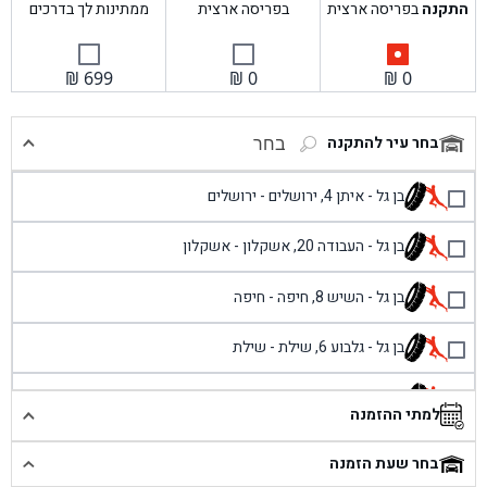
התקנה
בפריסה ארצית
בפריסה ארצית
ממתינות לך בדרכים
₪
699
₪
0
₪
0
בחר עיר להתקנה
בחר
בן גל - איתן 4, ירושלים - ירושלים
בן גל - העבודה 20, אשקלון - אשקלון
בן גל - השיש 8, חיפה - חיפה
בן גל - גלבוע 6, שילת - שילת
בן גל - פוריידיס, כניסה צפונית מול כביש 4 - פרדיס
למתי ההזמנה
בן גל - שכונת אזור תעשייה זעירה, עיילבון - עיילבון
בחר שעת הזמנה