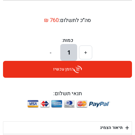
בן גל - שדרות יצחק רבין 1, באר יעקב - באר יעקב
בן גל - דרך השבעה 20, אזור - אזור
סה״כ לתשלום:
760
₪
בן גל - הכוזרי 1, תל אביב - תל אביב
כמות:
בן גל - הרצל 6, גדרה - גדרה
1
-
+
בן גל - שדרות דוד בן גוריון 8, באר שבע - באר שבע
הזמן עכשיו
בן גל - אוסלו 5, שדרות - שדרות
בן גל - תחנת אלון, ערד - ערד
תנאי תשלום:
בן גל - היובלים 26, הוד השרון - הוד השרון
בן גל - קלמן גבריאלוב 41, רחובות - רחובות
+
תיאור הצמיג
בן גל - יפת 88, תל אביב יפו - תל אביב